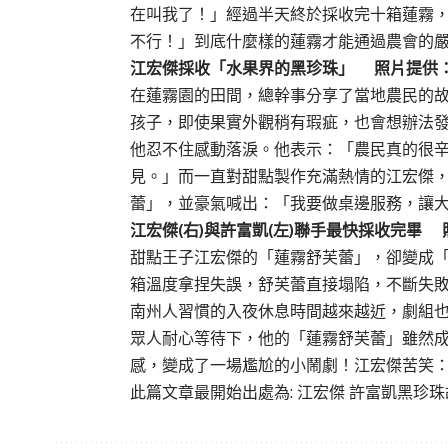
在叫我了！」經過半天終於採收完十箱蓮霧
不行！」到底什麼樣的蓮霧才能通過農會的
江宏傑採收「水果界的黑珍珠」 照片提供
在蓮霧園的田間，總幹事分享了當地農民的
孩子，即使果實外觀稍有瑕疵，也會想辦法
他忍不住感動落淚。他表示：「農民真的很
見。」而一直對甜點製作充滿熱情的江宏傑
蕾」，並豪氣喊出：「我要做桌邊服務，讓
江宏傑(右)與許富凱(左)聯手最快採收完畢
甜點王子江宏傑的「蓮霧舒芙蕾」，卻變成
箱溫度拿捏失誤，舒芙蕾直接塌陷，不斷失
南州人習慣的入夜休息時間越來越近，劇組也
眾人耐心等待下，他的「蓮霧舒芙蕾」雖然
感，變成了一場尷尬的小鬧劇！江宏傑苦笑
此篇文章最開始出處為:
江宏傑 許富凱黑珍