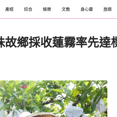
產經
綜合
娛樂
文教
身心靈
旅遊
珠故鄉採收蓮霧率先達