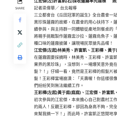
江宏傑(左)許富凱(右)採收蓮霧率先達標 
記者梁偉華／ 台北報導
SHARE
三立都會台《瓜田冠軍的誕生》全台農會一
黑珍珠蓮霧的故鄉，在農會的用心扶持下，
續參與，與主持群一同體驗從產地到餐桌的
將親手挑戰製作蓮霧盅沙拉、蓮霧烏魚子、
種口味的蓮霧披薩，讓現場民眾搶先品嚐！
江宏傑(左起)林美秀、許富凱、王彩樺、黃
在蓮霧園要採摘時，林美秀、王彩樺、許富
果界的黑珍珠」，沒想到，一場爆笑意外竟
髮？！」仔細一看，竟然是王彩樺的假髮片
髮！王彩樺當場崩潰：「夭壽喔！你這樣很
們紛紛笑到無法繼續工作。
王彩樺(左起)黃于庭(庭庭)、江宏傑、許
初次參與的江宏傑，本來擔心自己對農村工
的兩人！反觀王彩樺，卻因為身高不夠，完
來幫我摘一下！」而此時，許富凱正悠閒地