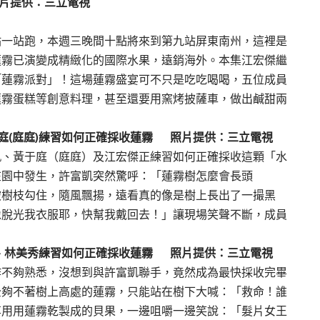
照片提供：三立電視
站一站跑，本週三晚間十點將來到第九站屏東南州，這裡是
蓮霧已演變成精緻化的國際水果，遠銷海外。本集江宏傑繼
「蓮霧派對」！這場蓮霧盛宴可不只是吃吃喝喝，五位成員
蓮霧蛋糕等創意料理，甚至還要用窯烤披薩車，做出鹹甜兩
于庭(庭庭)練習如何正確採收蓮霧 照片提供：三立電視
凱、黃于庭（庭庭）及江宏傑正練習如何正確採收這顆「水
在園中發生，許富凱突然驚呼：「蓮霧樹怎麼會長頭
被樹枝勾住，隨風飄揚，遠看真的像是樹上長出了一撮黑
像脫光我衣服耶，快幫我戴回去！」讓現場笑聲不斷，成員
富凱、林美秀練習如何正確採收蓮霧 照片提供：三立電視
作不夠熟悉，沒想到與許富凱聯手，竟然成為最快採收完畢
全夠不著樹上高處的蓮霧，只能站在樹下大喊：「救命！誰
享用用蓮霧乾製成的貝果，一邊咀嚼一邊笑說：「髮片女王