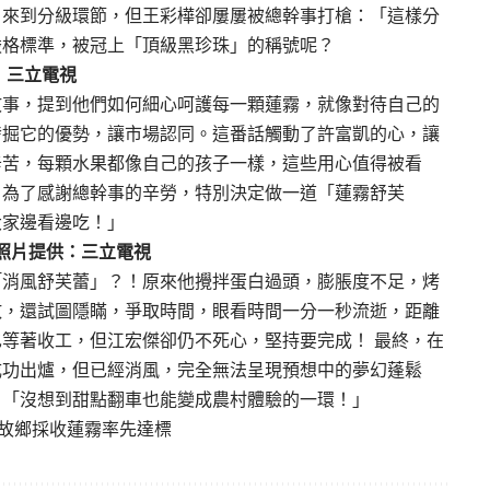
，來到分級環節，但王彩樺卻屢屢被總幹事打槍：「這樣分
嚴格標準，被冠上「頂級黑珍珠」的稱號呢？
：三立電視
故事，提到他們如何細心呵護每一顆蓮霧，就像對待自己的
發掘它的優勢，讓市場認同。這番話觸動了許富凱的心，讓
辛苦，每顆水果都像自己的孩子一樣，這些用心值得被看
，為了感謝總幹事的辛勞，特別決定做一道「蓮霧舒芙
大家邊看邊吃！」
 照片提供：三立電視
「消風舒芙蕾」？！原來他攪拌蛋白過頭，膨脹度不足，烤
敗，還試圖隱瞞，爭取時間，眼看時間一分一秒流逝，距離
等著收工，但江宏傑卻仍不死心，堅持要完成！ 最終，在
成功出爐，但已經消風，完全無法呈現預想中的夢幻蓬鬆
：「沒想到甜點翻車也能變成農村體驗的一環！」
珠故鄉採收蓮霧率先達標