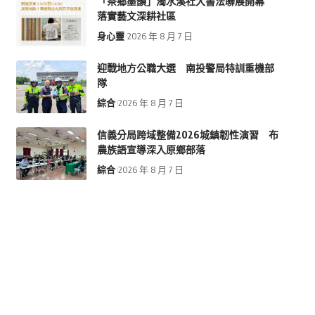
「茶鄉墨韻」濁水溪社大書法聯展開幕
落實藝文深耕社區
身心靈
2026 年 8 月 7 日
迎戰地方公職大選 南投警局特訓重機部
隊
綜合
2026 年 8 月 7 日
信義分局跨域整備2026城鎮韌性演習 布
農族語宣導深入原鄉部落
綜合
2026 年 8 月 7 日