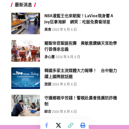
最新消息
NBA灌籃王也來朝聖！LaVine現身饗 A
Joy狂拿海鮮 網笑：吃飯免費看球星
美食
2026 年 8 月 6 日
關聖帝君聖誕祝壽 黃敏惠讚鎮天宮助學
行善傳承忠義
身心靈
2026 年 8 月 6 日
韓國多家主流媒體大力報導！ 台中魅力
躍上國際掀話題
旅遊
2026 年 8 月 6 日
守護鄉親辛苦錢！警親赴農會推廣防詐機
制
綜合
2026 年 8 月 6 日