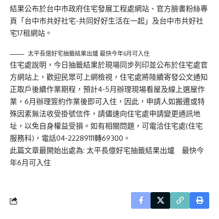
結果公布於台中市政府住宅發展工程處網站、官方臉書粉絲專
頁「台中市共好社宅-共同好好生活在一起」及台中市共好社
宅17租網站。
太平長億好宅抽籤結果出爐 最快今年6月可入住
住宅處說明，今日抽籤結果於現場同步列印並公布於住宅處官
方網站上，歡迎民眾可上網檢視，住宅處將陸續寄發公文通知
正取戶後續作業期程，預計4-5月辦理現場看屋及線上選屋作
業，6月辦理簽約作業後即可入住，因此，申請人如搬遷或特
殊因素無法收受掛號信件，請儘速向住宅處申請變更通訊地
址，以免自身權益受損。如有相關問題，可電洽住宅處(住宅
服務科)，電話04-22289111轉69300。
此篇文章最開始出處為:
太平長億好宅抽籤結果出爐 最快今
年6月可入住