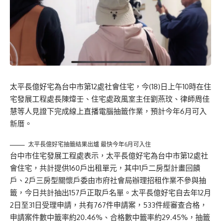
太平長億好宅為台中市第12處社會住宅，今(18)日上午10時在住
宅發展工程處長陳煒壬、住宅處政風室主任劉燕玟、律師周佳
慧等人見證下完成線上直播電腦抽籤作業，預計今年6月可入
新厝。
太平長億好宅抽籤結果出爐 最快今年6月可入住
台中市住宅發展工程處表示，太平長億好宅為台中市第12處社
會住宅，共計提供160戶出租單元，其中1戶二房型計畫回饋
戶、2戶三房型關懷戶委由市府社會局辦理招租作業不參與抽
籤，今日共計抽出157戶正取戶名單。太平長億好宅自去年12月
2日至31日受理申請，共有767件申請案，533件經審查合格，
申請案件數中籤率約20.46%、合格數中籤率約29.45%，抽籤