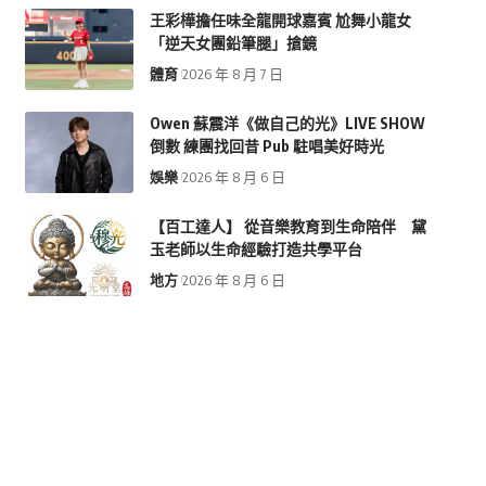
王彩樺擔任味全龍開球嘉賓 尬舞小龍女
「逆天女團鉛筆腿」搶鏡
體育
2026 年 8 月 7 日
Owen 蘇震洋《做自己的光》LIVE SHOW
倒數 練團找回昔 Pub 駐唱美好時光
娛樂
2026 年 8 月 6 日
【百工達人】 從音樂教育到生命陪伴 黛
玉老師以生命經驗打造共學平台
地方
2026 年 8 月 6 日