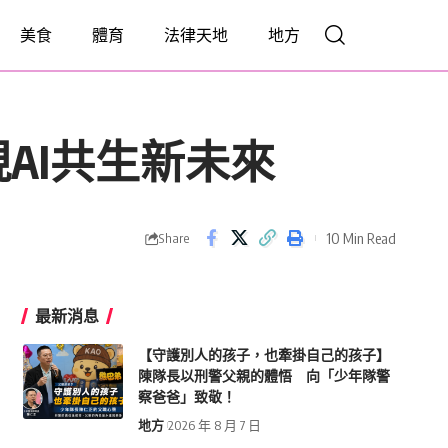
美食
體育
法律天地
地方
AI共生新未來
10 Min Read
Share
最新消息
【守護別人的孩子，也牽掛自己的孩子】
陳隊長以刑警父親的體悟 向「少年隊警
察爸爸」致敬！
地方
2026 年 8 月 7 日