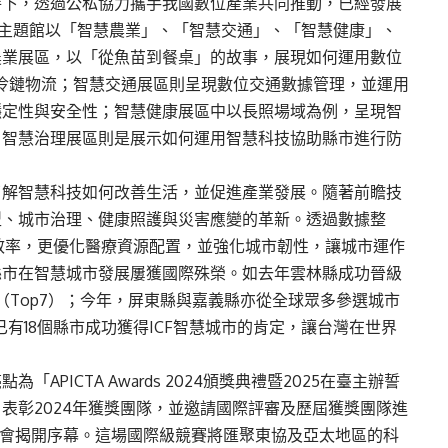
持下，透過公私協力攜手我國數位產業共同推動，已經發展
署主題館以「智慧農業」、「智慧交通」、「智慧健康」、
農業展區，以「從魚苗到餐桌」的故事，展現如何運用數位
殖及冷鏈物流；智慧交通展區則呈現數位交通數據管理，並運用
穩定性與安全性；智慧健康展區中以長照場域為例，呈現智
；智慧治理展區則是展示如何運用智慧科技協助縣市進行防
了解智慧科技如何改善生活，並促進產業發展。隨著前瞻技
型、城市治理、健康照護與災害應變的革新。透過數據整
政效率，更優化醫療資源配置，並強化城市韌性，讓城市運作
縣市在智慧城市發展屢獲國際殊榮。如去年雲林縣成功晉級
（Top7）；今年，屏東縣與嘉義縣亦從全球眾多參選城市
灣已有18個縣市成功獲得ICF智慧城市的肯定，讓台灣在世界
PICTA Awards 2024頒獎典禮暨2025在臺主辦誓
表彰2024年獲獎團隊，並邀請國際評審及歷屆獲獎團隊進
盛會揭開序幕。這場國際級競賽將匯聚東協及亞太地區的科