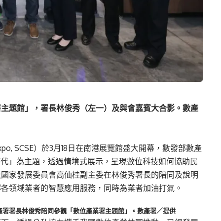
署主題館」，署長林俊秀（左一）及與會嘉賓大合影。數產
t & Expo, SCSE）於3月18日在南港展覽館盛大開幕，數發部數產
時代」為主題，透過情境式展示，呈現數位科技如何協助民
及國家發展委員會高仙桂副主委在林俊秀署長的陪同及說明
解各領域業者的智慧應用服務，同時為業者加油打氣。
產署署長林俊秀陪同參觀「數位產業署主題館」。數產署／提供