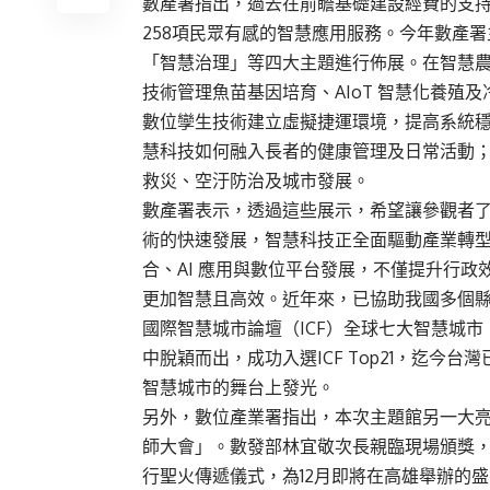
數產署指出，過去在前瞻基礎建設經費的支
258項民眾有感的智慧應用服務。今年數產
「智慧治理」等四大主題進行佈展。在智慧
技術管理魚苗基因培育、AIoT 智慧化養
數位孿生技術建立虛擬捷運環境，提高系統
慧科技如何融入長者的健康管理及日常活動
救災、空汙防治及城市發展。
數產署表示，透過這些展示，希望讓參觀者
術的快速發展，智慧科技正全面驅動產業轉
合、AI 應用與數位平台發展，不僅提升行
更加智慧且高效。近年來，已協助我國多個
國際智慧城市論壇（ICF）全球七大智慧城市
中脫穎而出，成功入選ICF Top21，迄今台
智慧城市的舞台上發光。
另外，數位產業署指出，本次主題館另一大亮點為「A
師大會」。數發部林宜敬次長親臨現場頒獎，
行聖火傳遞儀式，為12月即將在高雄舉辦的