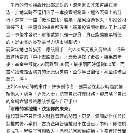
「牛市的時候誰說什麼都是對的，浪潮退去才知道誰在裸
泳。」她當時不僅相信了一本投資暢銷書，還依照書上的分
析，選擇了一檔「低本益比」股票，結果沒過多久，那家公司
直接下市，連翻身的機會都沒有。這筆投資讓她損失了七成資
金，事後才發現，財報數據只是一部分，真正能讓股票增值
的，是企業的長期競爭力與市場趨勢。
而當年她也曾猶豫，應該將手上的250萬元投入房地產，或是
放進所謂的「中小型股基金」，最後選擇了後者。結果四年
後，基金金額從250萬跌到100萬，最後贖回時僅剩150萬，而
當時猶豫是否購買的永康街房價，至今早已翻倍，甚至漲破百
萬元一坪。
正如Andy老師的事件，許多創作者、創業者在起步時過於信
賴他人，認為「專業人士」能替自己打理財務，卻忽略了自己
的金錢命脈最終應該掌握在自己手中。
「財務的掌控權，決定你的未來」
這起事件不只是個人財務管理的問題，更是一個關於信任與控
制權的警示案例。當資產與管理權限不在自己手中時，即便創
業成功、累積了可觀收入，仍可能因股權結構、財務管理等問