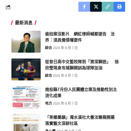
最新消息
偷拍案沒影片 網紅律師喊都提告 法
界：須具備侵權要件
綜合
2026 年 8 月 7 日
從昔日高中女籃校隊到「資深獅迷」 徐
欣瑩現身攻城獅開訓為球隊加油
綜合
2026 年 8 月 7 日
南投縣7月份人民團體立案及推動性別主
流化成果
地方
2026 年 8 月 7 日
「茶鄉墨韻」濁水溪社大書法聯展開幕
落實藝文深耕社區