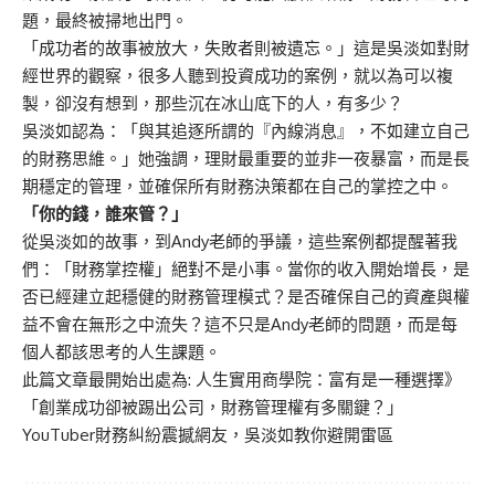
題，最終被掃地出門。
「成功者的故事被放大，失敗者則被遺忘。」這是吳淡如對財
經世界的觀察，很多人聽到投資成功的案例，就以為可以複
製，卻沒有想到，那些沉在冰山底下的人，有多少？
吳淡如認為：「與其追逐所謂的『內線消息』，不如建立自己
的財務思維。」她強調，理財最重要的並非一夜暴富，而是長
期穩定的管理，並確保所有財務決策都在自己的掌控之中。
「你的錢，誰來管？」
從吳淡如的故事，到Andy老師的爭議，這些案例都提醒著我
們：「財務掌控權」絕對不是小事。當你的收入開始增長，是
否已經建立起穩健的財務管理模式？是否確保自己的資產與權
益不會在無形之中流失？這不只是Andy老師的問題，而是每
個人都該思考的人生課題。
此篇文章最開始出處為:
人生實用商學院：富有是一種選擇》
「創業成功卻被踢出公司，財務管理權有多關鍵？」
YouTuber財務糾紛震撼網友，吳淡如教你避開雷區