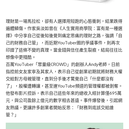
理財是一場馬拉松，卻有人選擇用短跑的心態衝刺，結果跌得
遍體鱗傷。作家吳淡如曾在《
人生實用商學院：富有是一種選
擇
》中分享自己從後知後覺到痛定思痛的理財之路，強調「自
己的財務自己管」，而近期YouTuber圈的爭議事件，則再次
印證了這條不變的真理。當金錢與信任產生裂痕，結局往往比
想像中更殘酷。
百萬YouTuber「眾量級CROWD」的創辦人Andy老師，日前
指控前女友家寧及其家人，表示自己從創業初期就將財務大權
交給對方母親管理，直到分手後才驚覺自己「什麼都沒有
了」，股權遭轉讓，甚至連YouTube頻道的管理權都被剝奪。
他發布影片控訴，表示自己這些年來的總收入經計算僅695萬
元，與公司盈餘上億元的數字相去甚遠。事件爆發後，引起網
友熱議，更讓許多創業者開始反思：「財務到底該交給誰
管？」