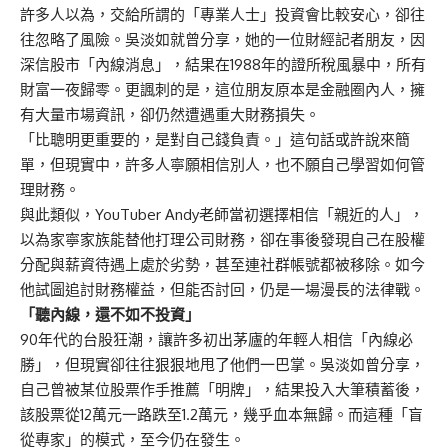
許多人以為，交給所謂的「專業人士」投資會比較安心，卻往
往忽略了風險。吳淡如就曾分享，她的一位財經記者朋友，因
深信股市「內線消息」，結果在1988年的證所稅風暴中，所有
財富一夜歸零。更諷刺的是，這位朋友原本是金融圈內人，擁
有大量市場資訊，卻仍然遭遇重大財務損失。
「比聰明更重要的，是對自己錢負責。」這句話或許說來簡
單，但現實中，許多人寧願相信別人，也不願自己學習如何管
理財務。
與此類似，YouTuber Andy老師當初選擇相信「親近的人」，
以為家寧家族能替他打理公司財務，卻在事後發現自己在股權
分配與薪資待遇上處於劣勢，甚至連社群帳號都被移除。如今
他試圖追討財務權益，但能否討回，仍是一場漫長的法律戰。
「聽內線，還不如不投資」
90年代的台股狂潮，讓許多初出茅廬的年輕人相信「內線必
勝」，但現實卻往往狠狠地甩了他們一巴掌。吳淡如曾分享，
自己曾被某位股票作手推薦「明牌」，結果投入大筆積蓄後，
該股票從12萬元一路跌至1.2萬元，幾乎血本無歸。而這種「盲
從專家」的模式，至今仍在發生。