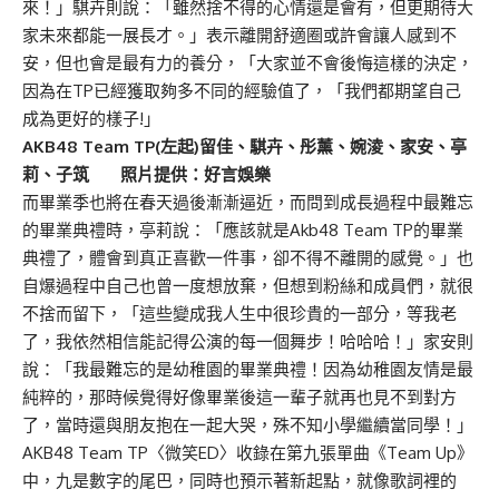
來！」騏卉則說：「雖然捨不得的心情還是會有，但更期待大
家未來都能一展長才。」表示離開舒適圈或許會讓人感到不
安，但也會是最有力的養分，「大家並不會後悔這樣的決定，
因為在TP已經獲取夠多不同的經驗值了，「我們都期望自己
成為更好的樣子!」
AKB48 Team TP(左起)留佳、騏卉、彤薰、婉淩、家安、亭
莉、子筑 照片提供：好言娛樂
而畢業季也將在春天過後漸漸逼近，而問到成長過程中最難忘
的畢業典禮時，亭莉說：「應該就是Akb48 Team TP的畢業
典禮了，體會到真正喜歡一件事，卻不得不離開的感覺。」也
自爆過程中自己也曾一度想放棄，但想到粉絲和成員們，就很
不捨而留下，「這些變成我人生中很珍貴的一部分，等我老
了，我依然相信能記得公演的每一個舞步！哈哈哈！」家安則
說：「我最難忘的是幼稚園的畢業典禮！因為幼稚園友情是最
純粹的，那時候覺得好像畢業後這一輩子就再也見不到對方
了，當時還與朋友抱在一起大哭，殊不知小學繼續當同學！」
AKB48 Team TP〈微笑ED〉收錄在第九張單曲《Team Up》
中，九是數字的尾巴，同時也預示著新起點，就像歌詞裡的