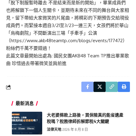
「脫下制服暫時離去 不是結束而是新的開始」，畢業成員們
也將解鎖下一個人生關卡，並期待未來在不同的舞台與大家相
見，留下帶給大家微笑的片尾曲，將精彩的下期預告交給現役
成員們。而緊接本週自3/21至3/23一連三天，女孩們將於華山
「烏梅劇院」不間斷演出三場「手牽手」公演
（
https://www.akb48teamtp.com/blogs/events/177472
）
粉絲們千萬不要錯過！
此篇文章最開始出處為:
國民女團AKB48 Team TP推出畢業歌
曲 珍惜過去帶著微笑並肩前進
最新消息
大老婆條款上路後，買保險真的能省遺產
稅嗎？稅務律師拆解節稅4大關鍵
法律天地
2026 年 8 月 8 日