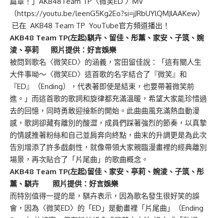
篇章！」AKB48Team TP〈微笑ED 〉MV
（
https://youtu.be/leenG5Kg2Eo?si=jJRbUYlQMJlAAKew
）
已在 AKB48 Team TP YouTube官方頻道播出！
AKB48 Team TP(左起)騏卉、留佳、彤薰、家安、子筑、婉
淩、亭莉 照片提供：好言娛樂
被問到歌名〈微笑ED〉的涵義，宮田留佳說：「這有關人生
大件事呦～〈微笑ED〉這首歌的名字結合了『微笑』和
『ED』（Ending），代表著即使是結束，也要帶著微笑前
進。」而這首歌的歌詞和旋律都充滿溫暖，希望大家能珍惜過
去的回憶，同時勇敢迎接新的開始。此曲曲風充滿熱血動漫
感，歌詞卻藏有離別的酸澀，成員們踩著強烈的節奏，以真摯
的情感推著粉絲和自己並肩奔向終點，曲末的升調更是為此次
告別增添了許多戲劇性，就像帶領大家親臨漫畫裡的經典離別
場景，再次貼合了「片尾曲」的歌曲概念。
AKB48 Team TP(左起)留佳、家安、亭莉、婉淩、子筑、彤
薰、騏卉 照片提供：好言娛樂
而特別值得一提的是，騏卉表示，因為歌名發生很好笑的誤
會，因為〈微笑ED〉的「ED」是動畫裡「片尾曲」（Ending