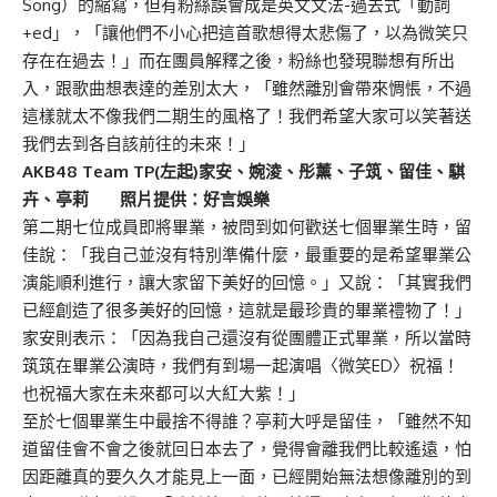
Song）的縮寫，但有粉絲誤會成是英文文法-過去式「動詞
+ed」，「讓他們不小心把這首歌想得太悲傷了，以為微笑只
存在在過去！」而在團員解釋之後，粉絲也發現聯想有所出
入，跟歌曲想表達的差別太大，「雖然離別會帶來惆悵，不過
這樣就太不像我們二期生的風格了！我們希望大家可以笑著送
我們去到各自該前往的未來！」
AKB48 Team TP(左起)家安、婉淩、彤薰、子筑、留佳、騏
卉、亭莉 照片提供：好言娛樂
第二期七位成員即將畢業，被問到如何歡送七個畢業生時，留
佳說：「我自己並沒有特別準備什麼，最重要的是希望畢業公
演能順利進行，讓大家留下美好的回憶。」又說：「其實我們
已經創造了很多美好的回憶，這就是最珍貴的畢業禮物了！」
家安則表示：「因為我自己還沒有從團體正式畢業，所以當時
筑筑在畢業公演時，我們有到場一起演唱〈微笑ED〉祝福！
也祝福大家在未來都可以大紅大紫！」
至於七個畢業生中最捨不得誰？亭莉大呼是留佳，「雖然不知
道留佳會不會之後就回日本去了，覺得會離我們比較遙遠，怕
因距離真的要久久才能見上一面，已經開始無法想像離別的到