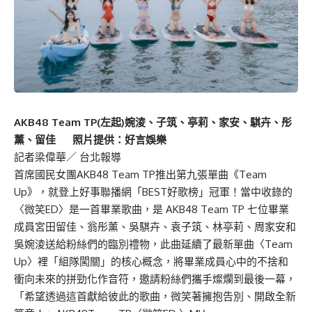
AKB48 Team TP(左起)婉淩、子筑、亭莉、家安、騏卉、彤
薰、留佳 照片提供：好言娛樂
記者梁偉華／ 台北報導
首席國民女團AKB48 Team TP推出第九張單曲《Team
Up》，就登上好事聯播網「BEST好歌榜」冠軍！當中收錄的
〈微笑ED〉是一首畢業歌曲，是 AKB48 Team TP 七位畢業
成員宮田留佳、翁彤薰、吳騏卉、袁子筑、林亭莉、周家安和
吳婉淩送給粉絲們的臨別禮物，此曲延續了最新單曲〈Team
Up〉裡「組隊闖關」的核心概念，將畢業成員心中的不捨和
衝向未來的拼勁化作音符，邀請粉絲們攜手燦爛到最後一幕，
「希望透過這首獻給彼此的歌曲，微笑著擁抱告別、開啟全新