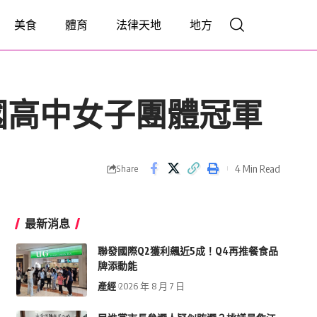
美食
體育
法律天地
地方
國高中女子團體冠軍
4 Min Read
Share
最新消息
聯發國際Q2獲利飆近5成！Q4再推餐食品
牌添動能
產經
2026 年 8 月 7 日