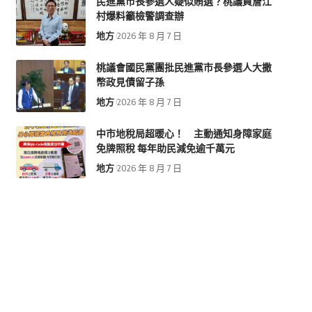
民進黨市長參選人疑似賄選？桃議員詹江
村爆料籲檢警調查辦
地方
2026 年 8 月 7 日
桃議會國民黨團批民進黨市長參選人大撒
幣政見債留子孫
地方
2026 年 8 月 7 日
中市地稅局超暖心！ 主動通知身障家庭
免牌照稅 每年助民減免逾千萬元
地方
2026 年 8 月 7 日