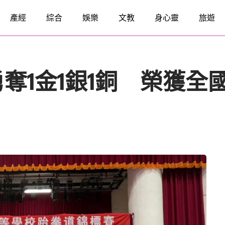
產經
綜合
娛樂
文教
身心靈
旅遊
奪1金1銀1銅 榮獲全