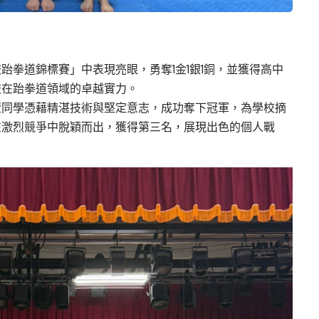
校跆拳道錦標賽」中表現亮眼，勇奪1金1銀1銅，並獲得高中
校在跆拳道領域的卓越實力。
萱同學憑藉精湛技術與堅定意志，成功奪下冠軍，為學校摘
在激烈競爭中脫穎而出，獲得第三名，展現出色的個人戰