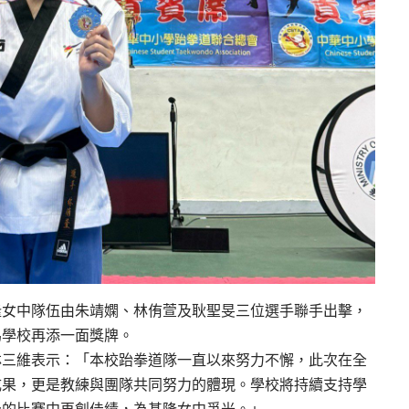
隆女中隊伍由朱靖嫻、林侑萱及耿聖旻三位選手聯手出擊，
為學校再添一面獎牌。
林三維表示：「本校跆拳道隊一直以來努力不懈，此次在全
成果，更是教練與團隊共同努力的體現。學校將持續支持學
級的比賽中再創佳績，為基隆女中爭光。」