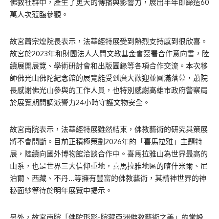
佛教社群中，產生了更大的傳播與影響力，展出半年即締造60
萬人次蒞臨參觀。
故宮蕭宗煌院長表示，法華經特展受到熱烈支持感到很欣喜。
故宮於2023年和財團法人人間文教基金會簽署合作意向書，陸
續展開展覽、學術研討會和出版圖錄等各項合作交流。本次移
師佛光山佛陀紀念館的展覽能受到廣大歡迎並圓滿落幕，蕭院
長感謝佛光山參與的工作人員，也特別感謝高雄市政府警察局
於展覽期間調派警力24小時守護文物安全。
故宮南院表示，法華經特展雖然結束，佛教藝術的研究與策展
將不會間斷。目前正積極策劃2026年的「喜馬拉雅」主題特
展，陸續向國外博物館洽談合作中。喜馬拉雅山為世界最高的
山系，也是世界三大信仰重地，喜馬拉雅地區的喀什米爾、尼
泊爾、西藏、不丹…等擁有豐富的佛教藝術，其精神世界的神
秘面紗等待於明年展覽中揭示。
另外，故宮南院「佛陀形影-院藏亞洲佛教藝術之美」的常設