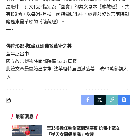
展廳中，有文化部指定為「國寶」的藏文寫本《龍藏經》，共
有108函，以每3個月換一函持續展出中，歡迎蒞臨故宮南院親
睹歷來最華麗的《龍藏經》。
—-
佛陀形影-院藏亞洲佛教藝術之美
全年展出中
國立故宮博物院南部院區 S303展廳
此篇文章最開始出處為:
法華經特展圓滿落幕 破60萬參觀人
次
最新消息
王彩樺擔任味全龍開球嘉賓 尬舞小龍女
「逆天女團鉛筆腿」搶鏡