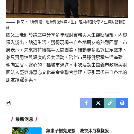
闕又上「賺到錢，也賺到優雅與人生」 理財講座分享人生與財務新思
維
闕又上老師於講座中分享多年理財實務與人生觀察經驗，內容
深入淺出、貼近生活，獲得現場來自各地朋友的熱烈回響。市
府表示，未來將持續攜手民間團體，推動更多貼近民眾需求、
兼具實用性與溫度的公共活動，陪伴市民穩健累積生活
基礎
，
朝向宜居、安心的幸福城市邁進。
本次
活動由嘉義市政府與財
團法人
臺東縣惠心
文化基金會聯合辦理，吸引眾多來自各地的
朋友踴躍參與。
最新消息
無患子樹鬼見愁 洗衣沐浴樣樣妥