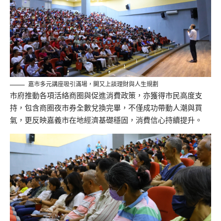
嘉市多元講座吸引滿場，闕又上談理財與人生規劃
市府推動各項活絡商圈與促進消費政策，亦獲得市民高度支
持，包含商圈夜市
券
全數兌換完畢，不僅成功帶動人潮與買
氣，更反映嘉義市在地經濟基礎穩固，消費信心持續提升。