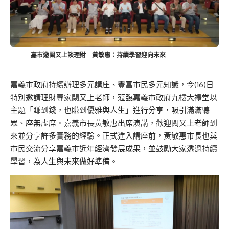
嘉市邀闕又上談理財 黃敏惠：持續學習迎向未來
嘉義市政府
持續辦理多元講座、豐富市民多元知識，今(16)日
特別邀請理財專家闕又上老師，蒞臨嘉義市政府九樓大禮堂
以
主題
「
賺到錢，也賺到優雅與人生
」進行分享
，吸引滿滿聽
眾、座無虛席。嘉義市長黃敏惠出席演講，歡迎
闕又上老師
到
來並分享許多實務的經驗。正式進入講座前，黃敏惠市長也
與
市民
交流
分享嘉義市近年經濟
發展
成果，並鼓勵大家透過持續
學習，為人生與未來做好準備。