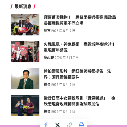
最新消息
拜票遭潑穢物！ 霧峰里長遇衝突 民政局
長籲理性尊重不同立場
地方
2026 年 8 月 7 日
火舞鳳凰、神鬼踩街 嘉義城隍夜巡9/11
重現百年盛況
身心靈
2026 年 8 月 7 日
偷拍案沒影片 網紅律師喊都提告 法
界：須具備侵權要件
綜合
2026 年 8 月 7 日
從昔日高中女籃校隊到「資深獅迷」 徐
欣瑩現身攻城獅開訓為球隊加油
綜合
2026 年 8 月 7 日