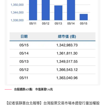
台股週跌431點 市值蒸發1.4兆
【記者張靜惠台北報導】​台灣股票交易市場本週發行量加權股