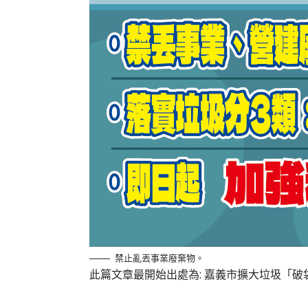
禁止亂丟事業廢棄物。
此篇文章最開始出處為:
嘉義市擴大垃圾「破