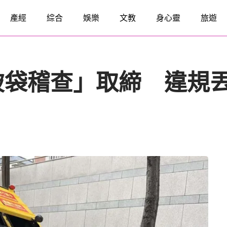
產經
綜合
娛樂
文教
身心靈
旅遊
破袋稽查」取締 違規