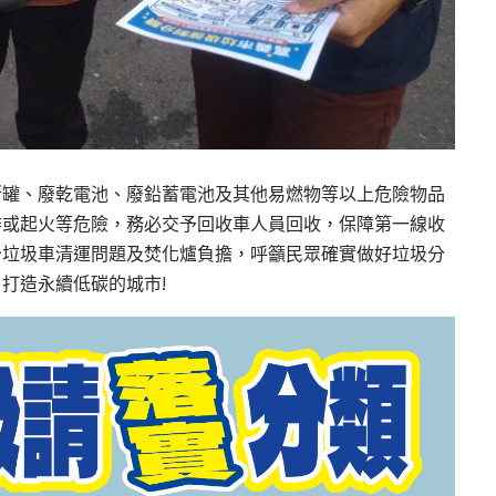
斯罐、廢乾電池、廢鉛蓄電池及其他易燃物等以上危險物品
炸或起火等危險，務必交予回收車人員回收，保障第一線收
少垃圾車清運問題及焚化爐負擔，呼籲民眾確實做好垃圾分
打造永續低碳的城市!