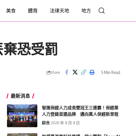
美食
體育
法律天地
地方
丟棄恐受罰
5 Min Read
Share
最新消息
智匯保經人力成長雙冠王三連霸！保經業
人力登錄首選品牌 邁向萬人保經新里程
綜合
2026 年 8 月 8 日