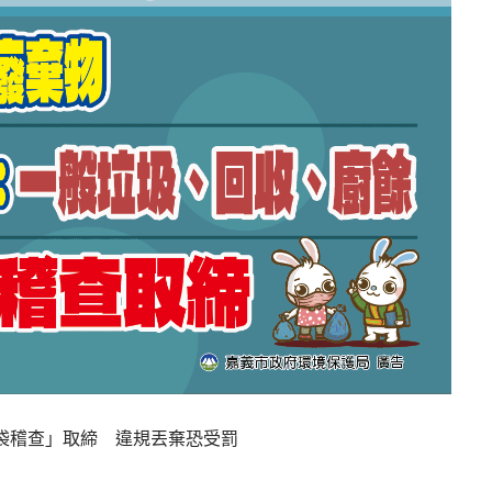
袋稽查」取締 違規丟棄恐受罰