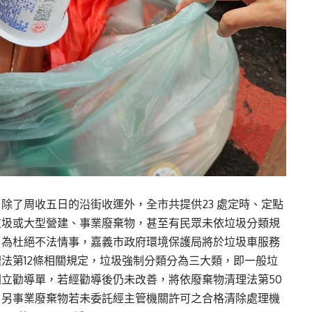
除了周收五日的沿街收運外，全市共提供23 處定時、定點
垃圾或大型營建、事業廢棄物，甚至有民眾未依垃圾分類規
。為杜絕不法情事，嘉義市政府環境保護局將於垃圾車服務
法第12條相關規定，垃圾強制分類分為三大類，即一般垃
立勸導單，若經勸導後仍未改善，將依廢棄物清理法第50
罰鍰；另事業廢棄物若未委託經主管機關許可之合格清除處理機