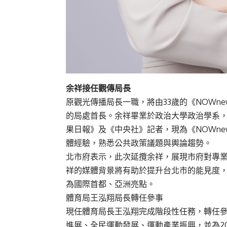
余祥接任觀傳局長
原觀光傳播局長一職，將由33歲的《NOWn
的局處首長。余祥畢業於政治大學政治學系
果日報》及《中央社》記者，現為《NOWne
體經驗，熟悉公共政策議題與輿論趨勢。
北市府表示，此次延攬余祥，展現市府對專
祥的媒體背景將有助於提升台北市的能見度
為國際首都、亞洲亮點。
體育局王泓翔局長轉任參事
現任體育局長王泓翔完成階段性任務，轉任
進展、全民運動發展、運動產業振興，並為2