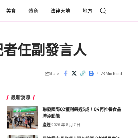
美食
體育
法律天地
地方
記者任副發言人
23 Min Read
Share
最新消息
聯發國際Q2獲利飆近5成！Q4再推餐食品
牌添動能
產經
2026 年 8 月 7 日