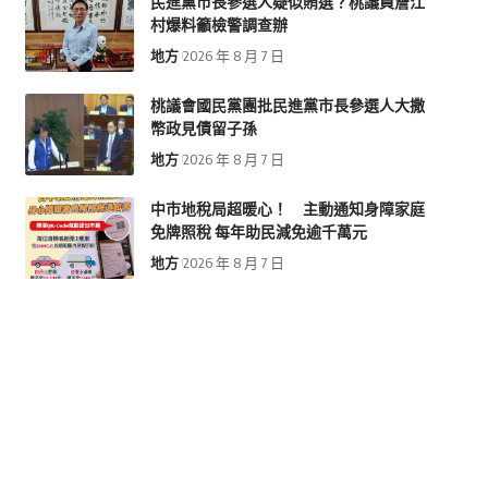
民進黨市長參選人疑似賄選？桃議員詹江
村爆料籲檢警調查辦
地方
2026 年 8 月 7 日
桃議會國民黨團批民進黨市長參選人大撒
幣政見債留子孫
地方
2026 年 8 月 7 日
中市地稅局超暖心！ 主動通知身障家庭
免牌照稅 每年助民減免逾千萬元
地方
2026 年 8 月 7 日