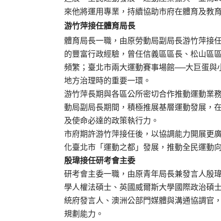
來他將運用專業，持續協助市府在體育及教
游竹萍接任體育局長
體育局長一職，由原勞動局副局長游竹萍接任
的豐富行政經驗，曾任信義區區長、松山區
頻繁；臺北市兩大運動賽事場館──大巨蛋與
地方治理時的重要一環。
游竹萍長期與各區公所密切合作推動運動業
動局副局長期間，積極推展基層運動發展，
及使命必達的政策執行力。
市府期許游竹萍接任後，以協調能力開展更
化臺北市「運動之都」發展，推動全民運動
殷瑋接任研考會主委
研考會主委一職，由原青年局長兼發言人殷瑋
學人權法碩士、英國威爾斯大學國際政治碩
統府發言人、澳洲公部門媒體與溝通協調官
規劃能力。