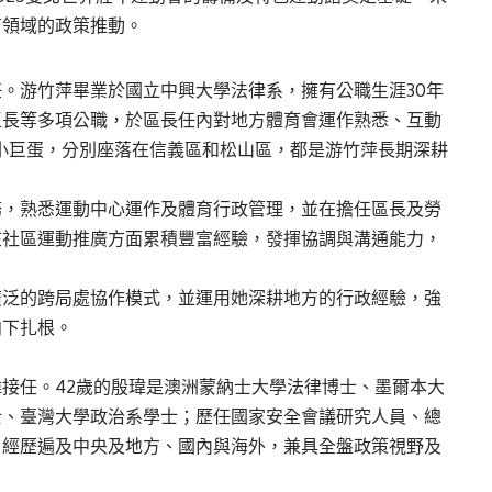
育領域的政策推動。
。游竹萍畢業於國立中興大學法律系，擁有公職生涯30年
區長等多項公職，於區長任內對地方體育會運作熟悉、互動
小巨蛋，分別座落在信義區和松山區，都是游竹萍長期深耕
務，熟悉運動中心運作及體育行政管理，並在擔任區長及勞
在社區運動推廣方面累積豐富經驗，發揮協調與溝通能力，
廣泛的跨局處協作模式，並運用她深耕地方的行政經驗，強
向下扎根。
接任。42歲的殷瑋是澳洲蒙納士大學法律博士、墨爾本大
士、臺灣大學政治系學士；歷任國家安全會議研究人員、總
，經歷遍及中央及地方、國內與海外，兼具全盤政策視野及