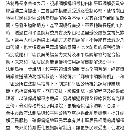
法制局長李善植表示，視訊調解構想最初由和平區調解委員會
鄒盛達主席提出，主要因中橫便道受道路管制影響，使得梨山
地區居民往返區公所參與調解極為不便。尤其在汛期或颱風期
間，易發生道路坍方，甚至須繞行南投，單程耗時長達約4小
時。透過在和平區調解委員會及梨山地區里辦公處設立視訊據
點，當事人可透過線上視訊方式參與調解，不僅能有效減少舟
車勞頓，也大幅提高民眾調解的意願。此次創舉的順利通動，
特別感謝和平區長吳萬福全力支持及和平區調解會的配合協
助，未來和平區居民將能更便利使用調解機制解決紛爭。
法制局進一步說明，和平區視訊調解制度為全國首創，經審慎
研議並送請法務部審核後，確認符合「鄉鎮市調解條例」。和
平區公所在法制局指導下，制定和平區公所視訊調解作業規
範，包括案件審查、期日安排、設備測試、調解程序及結果處
理等，以確保調解程序嚴謹，另調解過程採全程錄製影音光碟
三份，分別存檔於公所與法院，更能確保程序透明、合法。
台中市政府法制局與和平區公所期望透過此創新機制，提升調
解便民服務，確保偏遠地區民眾享有與市區居民相同的調解權
益。未來將持續優化視訊調解制度，讓更多民眾受惠，促進地