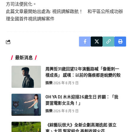
方司法便民化。
此篇文章最開始出處為:
視訊調解啟航！ 和平區公所成功辦
理全國首件視訊調解案件
最新消息
周興哲31歲回望12年演藝路喊「像衝刺一
樣成長」 感嘆：以前的傷痕都是蛻變的殼
娛樂
2026 年 8 月 9 日
OH YA DJ 木木迎接26歲生日 許願：「我
要當電影女主角！」
娛樂
2026 年 8 月 9 日
《綜藝玩很大》全新企劃高潮迭起 張立
東、大芭 冤家組合 再創收視火花