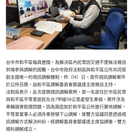
台中市和平區幅員遼闊，為解決區內民眾因交通不便無法親自
到場參與調解的困難，台中市政府法制局與和平區公所共同首
創全國唯一的視訊調解機制，昨（14）日，首件視訊調解案件
於公所召開，由和平區調解委員會鄒盛達主席親自主持。
法制局表示，此次首開視訊調解案例，是一名居住於市區民眾
與和平區平等里居民在台7甲線58公里處發生車禍，案件涉及
車輛損害賠償問題。因為兩造如於和平區公所進行實地調解，
平等里當事人必須舟車勞頓下山調解，故雙方協議同意透過視
訊調解方式解決糾紛，經調解委員會鄒盛達主席協調後，雙方
順利調解成立。