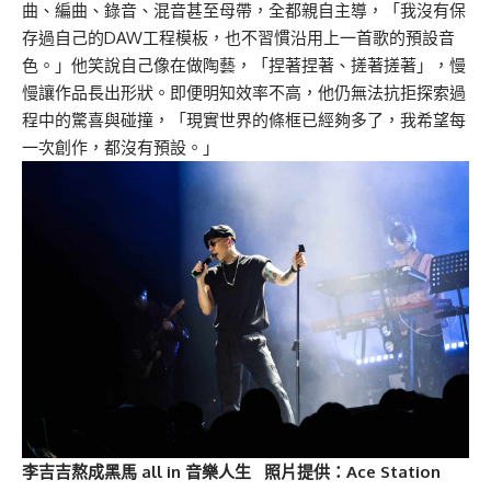
曲、編曲、錄音、混音甚至母帶，全都親自主導，「我沒有保
存過自己的DAW工程模板，也不習慣沿用上一首歌的預設音
色。」他笑說自己像在做陶藝，「捏著捏著、搓著搓著」，慢
慢讓作品長出形狀。即便明知效率不高，他仍無法抗拒探索過
程中的驚喜與碰撞，「現實世界的條框已經夠多了，我希望每
一次創作，都沒有預設。」
李吉吉熬成黑馬 all in 音樂人生 照片提供：Ace Station