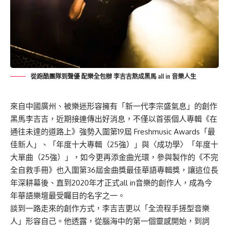
從跑酷團隊到聲優 配樂全包辦 李吉吉熬成黑馬 all in 音樂人生
來自中國廣州、被樂迷形容擁有「新一代李宗盛氣息」的創作
黑馬李吉吉，近期接連傳出好消息，不僅以首張個人專輯《在
通往未達的道路上》強勢入圍第19屆 Freshmusic Awards「最
佳新人」、「年度十大專輯（25強）」與〈成功學〉「年度十
大單曲（25強）」，如今更再添金曲光環，參與製作的《不完
全自救手冊》也入圍第36屆金曲獎最佳華語專輯獎，讓這位長
年深耕幕後、直到2020年才正式all in音樂的創作人，成為今
年華語樂壇最受矚目的名字之一。
談到一路走來的創作方式，李吉吉更以「全流程手搓型音樂
人」形容自己。他透露，從腦海中的第一個靈感開始，到詞