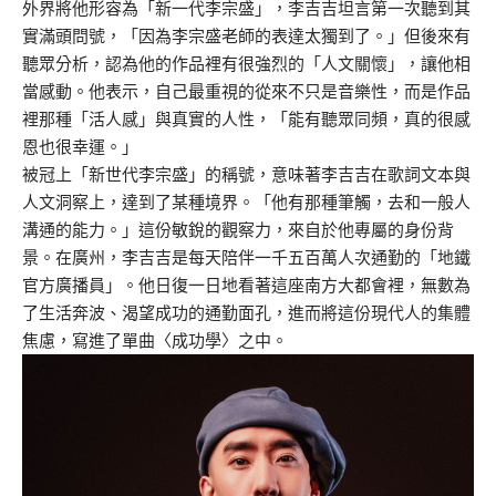
外界將他形容為「新一代李宗盛」，李吉吉坦言第一次聽到其
實滿頭問號，「因為李宗盛老師的表達太獨到了。」但後來有
聽眾分析，認為他的作品裡有很強烈的「人文關懷」，讓他相
當感動。他表示，自己最重視的從來不只是音樂性，而是作品
裡那種「活人感」與真實的人性，「能有聽眾同頻，真的很感
恩也很幸運。」
被冠上「新世代李宗盛」的稱號，意味著李吉吉在歌詞文本與
人文洞察上，達到了某種境界。「他有那種筆觸，去和一般人
溝通的能力。」這份敏銳的觀察力，來自於他專屬的身份背
景。在廣州，李吉吉是每天陪伴一千五百萬人次通勤的「地鐵
官方廣播員」。他日復一日地看著這座南方大都會裡，無數為
了生活奔波、渴望成功的通勤面孔，進而將這份現代人的集體
焦慮，寫進了單曲〈成功學〉之中。