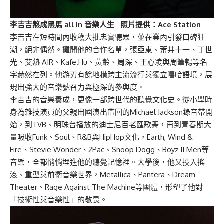
李吉吉熬成黑馬 all in 音樂人生 照片提供：Ace Station
李吉吉在短時間內收穫大批忠實聽眾，並在業內引發口碑狂
潮，絕非偶然。攤開他的合作名單，張亞東、荒井十一、丁世
光、艾熱 AIR、Kafe.Hu、黃齡、周深、王心凌與周筆暢等名
字赫然在列。他游刃有餘地橫跨主流流行與獨立嘻哈語境，展
現出強大的音樂號召力與極深的參與度。
李吉吉的音樂養成，更像一部跨世代的聽覺文化史。從小學時
身為雜技演員的父親出國演出帶回的Michael Jackson錄音帶開
始，到TVB、明珠台播放的迪士尼百老匯歌舞，再到青春期大
量吸收Funk、Soul、R&B與HipHop文化，Earth, Wind &
Fire、Stevie Wonder、2Pac、Snoop Dogg、Boyz II Men等
音樂，全都悄悄埋進他的聽覺記憶裡。大學後，他又投入搖
滾、重型與前衛音樂世界，Metallica、Pantera、Dream
Theater、Rage Against The Machine等團體，形塑了他對
「技術性與音樂性」的敬畏。