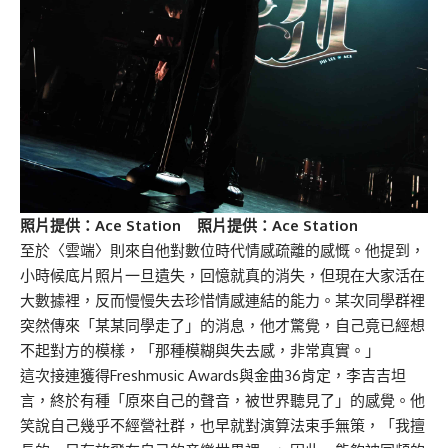
照片提供：Ace Station 照片提供：Ace Station
至於〈雲端〉則來自他對數位時代情感疏離的感慨。他提到，
小時候底片照片一旦遺失，回憶就真的消失，但現在大家活在
大數據裡，反而慢慢失去珍惜情感連結的能力。某次同學群裡
突然傳來「某某同學走了」的消息，他才驚覺，自己竟已經想
不起對方的模樣，「那種模糊與失去感，非常真實。」
這次接連獲得Freshmusic Awards與金曲36肯定，李吉吉坦
言，終於有種「原來自己的聲音，被世界聽見了」的感覺。他
笑說自己幾乎不經營社群，也早就對演算法束手無策，「我擅