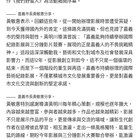
作《我們野蠻人》為活動揭開序幕。
嘉義市長黃敏惠分享。
黃敏惠表示，回顧這些年，從一開始辦理影展時曾遭受質疑，
到今天獲得國內外的肯定，這條路充滿挑戰，但也見證了嘉義
市的堅持與韌性。黃明川導演曾說：「嘉義能夠持續舉辦國際
紀錄影展與三分鐘影片競賽，展現的正是嘉義人的不畏挑戰精
神。」這段話深深觸動我。藝術和文化對城市及社會發展深具
影響力，而這12年，從影展創立到如今，這不只是一個循環的
結束，而是下一個階段的重生與再造。嘉義市持續辦理的國際
藝術紀錄影展，不僅累積城市文化發展重要養分，更是對嘉義
市文化交流與創新的堅定承諾。
嘉義市長黃敏惠分享。
黃敏惠特別感謝導演黃明川每年精心策劃，規模也逐年擴大，
內容越來越豐富，參與者越來越多，作品也越來越精彩，影展
不只是展示作品的平台，更是傳承與交流的場域，讓新生代創
作者在這裡彼此學習、相互激盪。走出一條風格獨特、能量生
猛的路線，期盼今年影展與三分鐘影片大賽聯合舉辦，能激盪