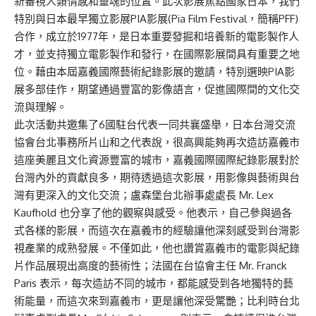
新審視人類情感和靈魂的位置。此次影展焦點國家日本，我們
特別與日本最早獨立影展PIA影展(Pia Film Festival，簡稱PFF)
合作，成立於1977年，是日本重要發掘和培養新的電影製作人
才，並支持獨立電影製作和發行，在國際影展間具有重要之地
位。藉由本屆嘉義國際藝術紀錄影展的邀請，特別選映PIA影
展多部佳作，期望通過豐富的影像語言，促進國際間的文化交
流與理解。
此次活動共邀集了6國駐台代表一同共襄盛舉，日本台灣交流
協會台北事務所片山和之代表說，很高興能夠再次造訪嘉義市
這座美麗且文化資源豐富的城市，嘉義國際國際紀錄影展對於
台灣內外的貢獻良多，期待透過這次影展，用影像與藝術與台
灣有更深入的文化交流；盧森堡台北辦事處處長 Mr. Lex
Kaufhold 也分享了他的觀察與感受。他表示，自己參與過各
式各樣的影展，而這次在嘉義市的經驗讓他深刻感受到台灣影
視產業的成熟發展。不僅如此，他也讚賞嘉義市的電影與紀錄
片作品展現出高度的藝術性；法國在台協會主任 Mr. Franck
Paris 表示，每次造訪不同的城市，都能感受到各地獨特的藝
術能量，而這次來到嘉義市，更是讓他深受驚艷；比利時台北