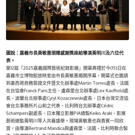
圖說：嘉義市長黃敏惠頒贈感謝獎座給導演黃明川及六位代
表。
第12屆「2025嘉義國際藝術紀錄影展」開幕典禮於今(15)日在
嘉義市立博物館放映室由市長黃敏惠揭開序幕，開幕式也邀請
到墨西哥商務簽證文件暨文化辦事處Martin Torres處長、法國
在台協會Franck Paris主任、盧森堡台北辦事處Lex Kaufhold處
長、波蘭台北辦事處Cyryl Kozaczewski處長、日本台灣交流協
會台北事務所片山和之代表、比利時台北辦事處Cédric
Schampers副處長、日本獨立影展PIA總監Keiko Araki、影展
藝術總監黃明川等人共襄盛舉。現場黃敏惠也與貴賓一同欣
賞，由導演Bertrand Mandica與盧森堡、法國、比利時聯合製