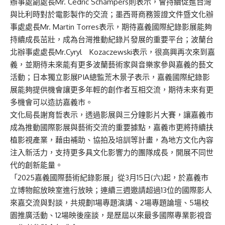
辦事處副處長Mr. Cédric Schampers則表示，會持續促進台灣
與比利時對於電影製作的交流；墨西哥商務簽證文件暨文化辦
事處處長Mr. Martin Torres表示，期待嘉義國際紀錄影展能夠
持續成長茁壯，成為台灣推動紀錄片發展的重要平台；波蘭台
北辦事處處長Mr.Cyryl Kozaczewski表示，很高興再次來到嘉
義，並期待未來能有更多波蘭藝術家與音樂家參與嘉義的藝文
活動；日本獨立影展PIA總監荒木景子表示，嘉義國際紀錄影
展能夠提供機會讓更多年輕的創作者互相交流，期待未來有更
多機會可以造訪嘉義市。
文化局長謝育哲表示，透過影展與三分鐘影片大賽，讓嘉義市
成為推動國際影展與藝術交流的重要據點，嘉義市更將持續扶
植影視產業，藉由補助、協拍及培訓等計畫，為地方文化內容
注入新活力，支持更多具文化影響力的團隊成長，開展不同世
代的創新能量。
「2025嘉義國際藝術紀錄影展」從3月15日(六)起，於嘉義市
立博物館放映室進行放映；連續三週邀請超過13位的國際影人
來嘉交流與對談，共規劃1場專題演講、2場專題論壇、5場校
園推廣活動、12場映後座談，是歷屆以來最多國際專業影視音