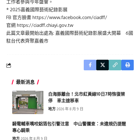
工作者參與今年盛會。
* 2025嘉義國際藝術紀錄影展
FB 官方臉書
https://www.facebook.com/ciadff/
官網
https://ciadff.chiayi.gov.tw
此篇文章最開始出處為:
嘉義國際藝術紀錄影展盛大開幕 6國
駐台代表齊聚嘉義市
最新消息
白海豚離台！北市紅黃線10日7時恢復禁
停 車主速移車
地方
2026 年 8 月 9 日
騎電輔車嘴咬鋁箔包引警注意 中山警攔查：未違規仍提醒
專心騎乘
地方
2026 年 8 月 9 日