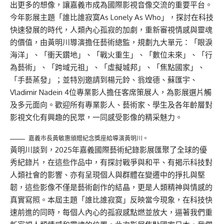
出更多的想像，讓嘉義市成為國際影視音像交流的重要平台。
今年影展主題「誰比誰寂寞As Lonely As Who」，探討在科技
快速發展的時代，人類內心孤寂的加劇，重新審視情感與靈魂
的價值，由黃明川導演擔任藝術總監，規劃九大單元：「眼淚
海洋」、「衝天鑽地」、「戰火重生」、「數位未來」、「行
為藝術」、「跨域元祖」、「虛擬城邦」、「焦點國家」、
「手藝蒸發」；並特別邀請到楊元鈴、翁煌德、蘇匯宇、
Vladimir Nadein 4位專業影人擔任客席策展人，為影展選片觸
及多元面向。歡迎所有專業影人、藝術家、學生及各年齡層對
影視文化有興趣的民眾，一同感受影像的精采魅力。
嘉義市長黃敏惠頒贈紀念獎座給導演黃明川。
黃明川談到，2025年嘉義國際藝術紀錄影展匯聚了全球的優
秀紀錄片，在這些作品中，有探討戰爭與和平、有揭示科技對
人類社會的影響、亦有呈現個人與群體在變遷中的掙扎與堅
韌，這些影像不僅是藝術創作的結晶，更是人類精神與情感的
真實寫照。本屆主題「誰比誰寂寞」反映當今現象，在科技快
速前進的同時，每個人內心的孤寂感點燃並放大，逼著我們重