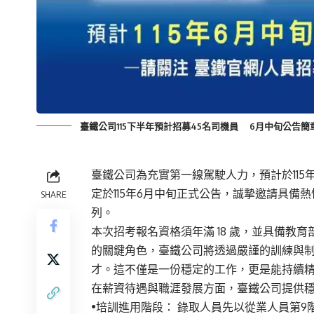
臺鐵公司115下半年預計招募45名司機員 6月中旬公告
臺鐵公司為充實第一線駕駛人力，預計於115
定於115年6月中旬正式公告，誠摯邀請具
SHARE
列。
本次招考報名資格須年滿 18 歲，並具備教
的關鍵角色，臺鐵公司將透過嚴謹的訓練與
才。這不僅是一份穩定的工作，更是能持續
在薪資待遇與職涯發展方面，臺鐵公司提供
•培訓進用階段： 錄取人員先以從業人員第9