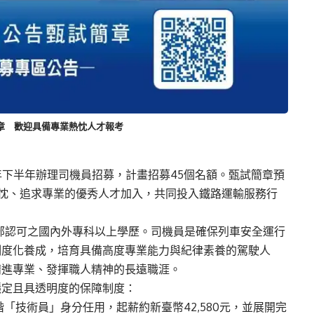
簡章 歡迎具備專業熱忱人才報考
年下半年辦理司機員招募，計畫招募45個名額。甄試簡章預
備熱忱、追求專業的優秀人才加入，共同投入鐵路運輸服務行
育部認可之國內外專科以上學歷。司機員是確保列車安全運行
制度化養成，培育具備高度專業能力與紀律素養的駕駛人
精進專業、發揮職人精神的長遠職涯。
穩定且具透明度的保障制度：
階「技術員」身分任用，起薪約新臺幣42,580元，並展開完