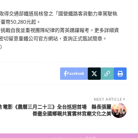
並取得交通部鐵道局核發之「國營鐵路客貨動力車駕駛執
幣50,280元起。
於挑戰自我並重視團隊紀律的菁英踴躍報考。更多詳細資
旬密切留意臺鐵公司官方網站，查詢正式甄試簡章。
ip）
Facebook
NEXT ARTICLE
地
電影《農曆三月二十三》全台巡迴首場 縣長張麗
善邀全國鄉親共賞雲林宮廟文化之美