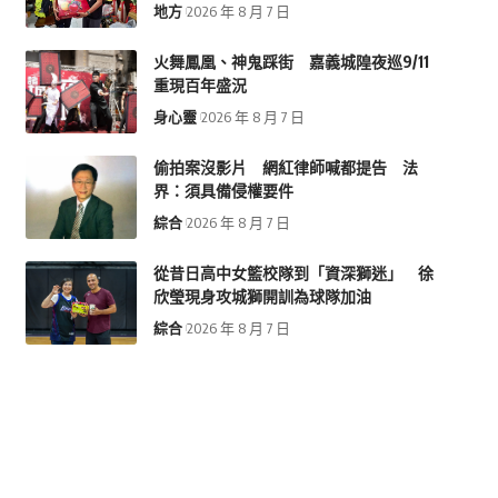
地方
2026 年 8 月 7 日
火舞鳳凰、神鬼踩街 嘉義城隍夜巡9/11
重現百年盛況
身心靈
2026 年 8 月 7 日
偷拍案沒影片 網紅律師喊都提告 法
界：須具備侵權要件
綜合
2026 年 8 月 7 日
從昔日高中女籃校隊到「資深獅迷」 徐
欣瑩現身攻城獅開訓為球隊加油
綜合
2026 年 8 月 7 日