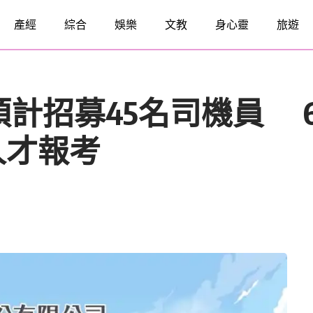
產經
綜合
娛樂
文教
身心靈
旅遊
年預計招募45名司機員
人才報考