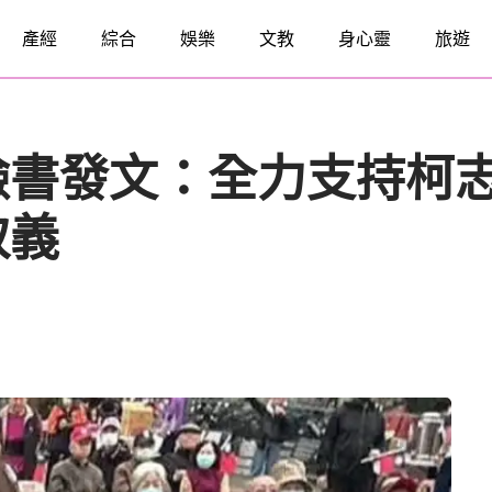
產經
綜合
娛樂
文教
身心靈
旅遊
臉書發文：全力支持柯
取義