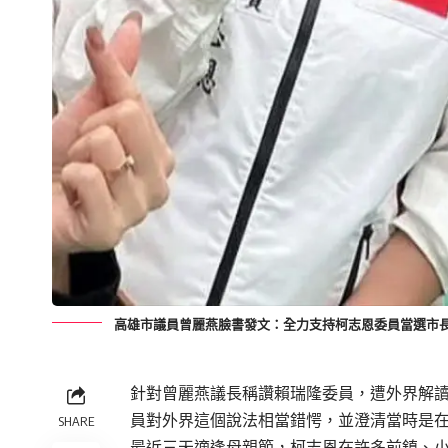
高雄市議員曾麗燕臉書發文：全力支持柯志恩委員當選市
針對曾麗燕議長稱讚賴瑞隆委員，遭外界解
員對外界這個說法相當錯愕，並澄清當時是
SHARE
最近三天適逢母親節，柯志恩在許多前鎮、