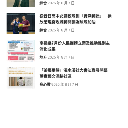
綜合
2026 年 8 月 7 日
從昔日高中女籃校隊到「資深獅迷」 徐
欣瑩現身攻城獅開訓為球隊加油
綜合
2026 年 8 月 7 日
南投縣7月份人民團體立案及推動性別主
流化成果
地方
2026 年 8 月 7 日
「茶鄉墨韻」濁水溪社大書法聯展開幕
落實藝文深耕社區
身心靈
2026 年 8 月 7 日