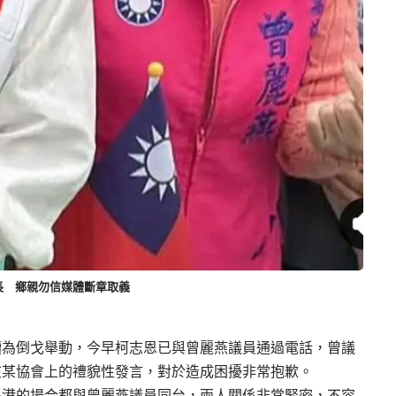
長 鄉親勿信媒體斷章取義
讀為倒戈舉動，今早柯志恩已與曾麗燕議員通過電話，曾議
在某協會上的禮貌性發言，對於造成困擾非常抱歉。
小港的場合都與曾麗燕議員同台，兩人關係非常緊密，不容