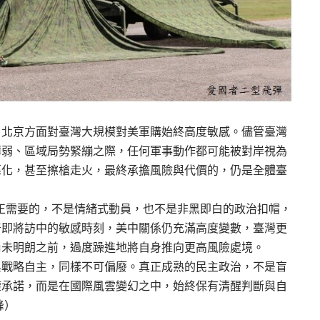
，北京方面對臺灣大規模對美軍購始終高度敏感。儘管臺灣
薄弱、區域局勢緊繃之際，任何軍事動作都可能被對岸視為
惡化，甚至擦槍走火，最終承擔風險與代價的，仍是全體臺
真正需要的，不是情緒式動員，也不是非黑即白的政治扣帽，
普即將訪中的敏感時刻，美中關係仍充滿高度變數，臺灣更
尚未明朗之前，過度躁進地將自身推向更高風險處境。
與戰略自主，同樣不可偏廢。真正成熟的民主政治，不是盲
權承諾，而是在國際風雲變幻之中，始終保有清醒判斷與自
峰）