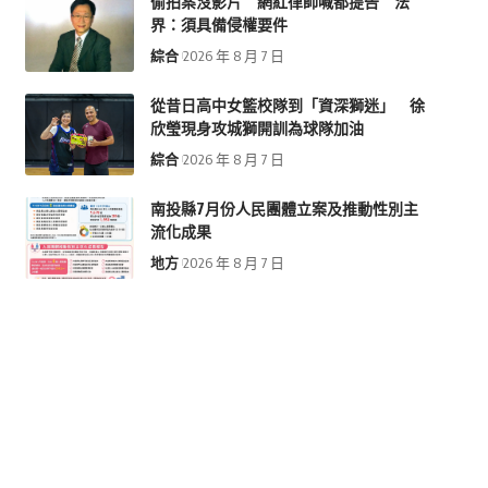
偷拍案沒影片 網紅律師喊都提告 法
界：須具備侵權要件
綜合
2026 年 8 月 7 日
從昔日高中女籃校隊到「資深獅迷」 徐
欣瑩現身攻城獅開訓為球隊加油
綜合
2026 年 8 月 7 日
南投縣7月份人民團體立案及推動性別主
流化成果
地方
2026 年 8 月 7 日