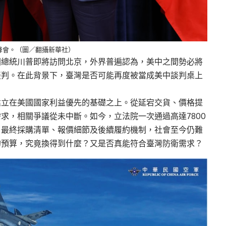
峰會。（圖／翻攝新華社）
國總統川普即將訪問北京，外界普遍認為，美中之間勢必將
談判。在此背景下，臺灣是否可能再度被當成美中談判桌上
建立在美國國家利益優先的基礎之上。從延宕交貨、價格提
求，相關爭議從未中斷。如今，立法院一次通過高達7800
、最終採購清單、報價細節及後續履約機制，社會至今仍難
的預算，究竟換得到什麼？又是否真能符合臺灣防衛需求？