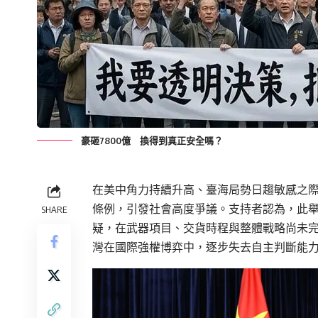
豪砸7800億 換得到真正安全嗎？
在美中角力持續升高、臺海局勢日趨敏感之際
條例，引發社會高度爭議。支持者認為，此
SHARE
疑，在武器項目、交貨時程與整體戰略尚未
灣在國際強權博弈中，逐步失去自主判斷能