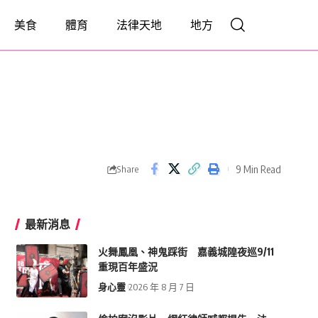
美食
體育
法律天地
地方
9 Min Read
Share
最新消息
火舞鳳凰、神鬼踩街 嘉義城隍夜巡9/11
重現百年盛況
身心靈
2026 年 8 月 7 日