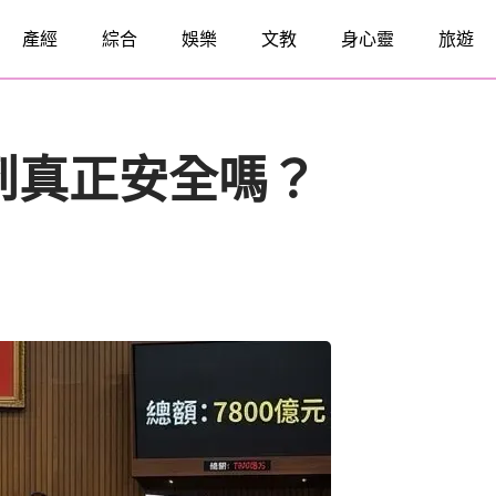
產經
綜合
娛樂
文教
身心靈
旅遊
得到真正安全嗎？