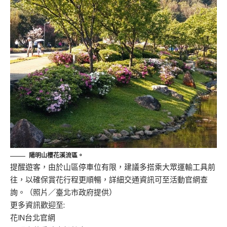
陽明山櫻花溪流區。
提醒遊客，由於山區停車位有限，建議多搭乘大眾運輸工具前
往，以確保賞花行程更順暢，詳細交通資訊可至活動官網查
詢。（照片／臺北市政府提供）
更多資訊歡迎至:
花IN台北官網