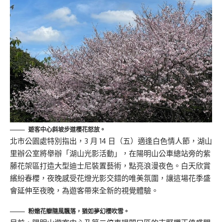
遊客中心斜坡步道櫻花怒放。
北市公園處特別指出，3 月 14 日（五）適逢白色情人節，湖山
里辦公室將舉辦「湖山光影活動」，在陽明山公車總站旁的紫
藤花架區打造大型迪士尼裝置藝術，點亮浪漫夜色。白天欣賞
繽紛春櫻，夜晚感受花燈光影交錯的唯美氛圍，讓這場花季盛
會延伸至夜晚，為遊客帶來全新的視覺體驗。
粉嫩花瓣隨風飄落，猶如夢幻櫻吹雪。