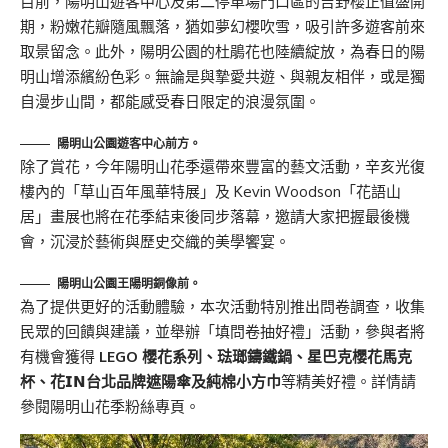
目前，陽明山遊客中心及第二停車場門口區的吉野櫻正值盛開
期，粉嫩花瓣隨風飄落，猶如夢幻櫻吹雪，吸引許多遊客前來
取景留念。此外，陽明公園的杜鵑花也陸續綻放，為春日的陽
明山增添繽紛色彩。無論是與摯愛共遊、與親友相伴，或是獨
自漫步山間，都能感受春日限定的浪漫氛圍。
陽明山公園遊客中心前方。
除了賞花，今年陽明山花季還帶來豐富的藝文活動，辛亥光復
樓內的「草山百年風華特展」及 Kevin Woodson「花語山
居」畫展也將在花季結束後同步落幕，邀請大家把握最後機
會，沉浸於藝術與歷史交織的美學饗宴。
陽明山公園王陽明銅像前。
為了提供更好的活動體驗，本次活動特別推出問卷調查，收集
民眾的回饋與建議，並舉辦「填問卷抽好禮」活動，參與者將
有機會獲得
LEGO 櫻花系列、琺瑯鑄鐵鍋、星巴克櫻花馬克
杯、花𝗜𝗡台北品牌遮陽傘及純棉小方巾
等精美好禮。詳情請
參閱陽明山花季粉絲專頁。