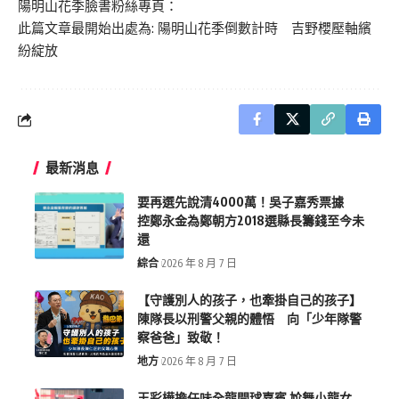
陽明山花季臉書粉絲專頁：
此篇文章最開始出處為:
陽明山花季倒數計時 吉野櫻壓軸繽
紛綻放
最新消息
要再選先說清4000萬！吳子嘉秀票據
控鄭永金為鄭朝方2018選縣長籌錢至今未
還
綜合
2026 年 8 月 7 日
【守護別人的孩子，也牽掛自己的孩子】
陳隊長以刑警父親的體悟 向「少年隊警
察爸爸」致敬！
地方
2026 年 8 月 7 日
王彩樺擔任味全龍開球嘉賓 尬舞小龍女