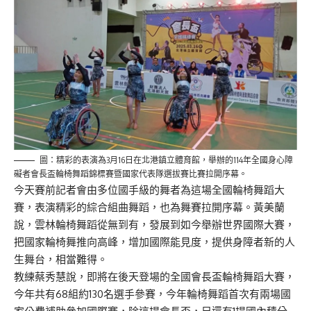
圖：精彩的表演為3月16日在北港鎮立體育館，舉辦的114年全國身心障
礙者會長盃輪椅舞蹈錦標賽暨國家代表隊選拔賽比賽拉開序幕。
今天賽前記者會由多位國手級的舞者為這場全國輪椅舞蹈大
賽，表演精彩的綜合組曲舞蹈，也為舞賽拉開序幕。黃美蘭
說，雲林輪椅舞蹈從無到有，發展到如今舉辦世界國際大賽，
把國家輪椅舞推向高峰，增加國際能見度，提供身障者新的人
生舞台，相當難得。
教練蔡秀慧說，即將在後天登場的全國會長盃輪椅舞蹈大賽，
今年共有68組約130名選手參賽，今年輪椅舞蹈首次有兩場國