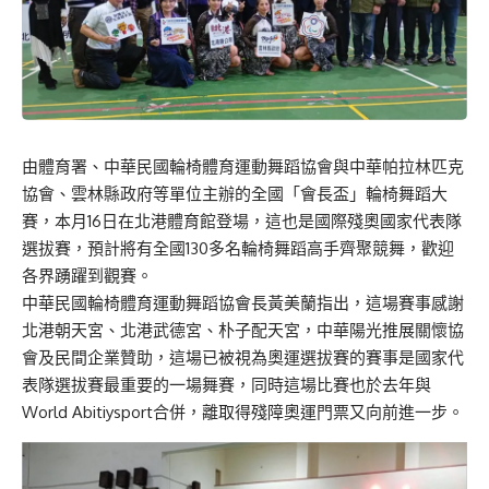
由體育署、中華民國輪椅體育運動舞蹈協會與中華帕拉林匹克
協會、雲林縣政府等單位主辦的全國「會長盃」輪椅舞蹈大
賽，本月16日在北港體育館登場，這也是國際殘奧國家代表隊
選拔賽，預計將有全國130多名輪椅舞蹈高手齊聚競舞，歡迎
各界踴躍到觀賽。
中華民國輪椅體育運動舞蹈協會長黃美蘭指出，這場賽事感謝
北港朝天宮、北港武德宮、朴子配天宮，中華陽光推展關懷協
會及民間企業贊助，這場已被視為奧運選拔賽的賽事是國家代
表隊選拔賽最重要的一場舞賽，同時這場比賽也於去年與
World Abitiysport合併，離取得殘障奧運門票又向前進一步。