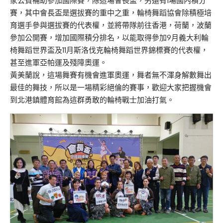
家公費補助參加國際賽，除這場會長盃，另還有1場國內積分
賽，其中會長盃是選拔賽的重中之重，輪椅舞蹈協會除積極培
育選手參與選拔賽的代表權，並將帶隊前往香港，荷蘭，波蘭
參加公開賽，增加國際積分排名，以能取得參加9月義大利輪
椅舞蹈世界盃及11月斯洛伐克輪椅舞蹈世界錦標賽的代表權，
甚至進軍亞帕運及殘障奧運。
黃美蘭說，這場舞賽有機會進軍奧運，舞者無不渾身解數舞出
最佳的舞技，所以是一場精彩絕倫的賽事，歡迎大家把握機會
到北港鎮體育館為這群勇敢的輪椅戰士加油打氣。