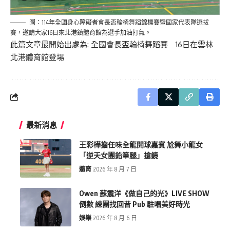
圖：114年全國身心障礙者會長盃輪椅舞蹈錦標賽暨國家代表隊選拔
賽，邀請大家16日來北港鎮體育館為選手加油打氣。
此篇文章最開始出處為:
全國會長盃輪椅舞蹈賽 16日在雲林
北港體育館登場
最新消息
王彩樺擔任味全龍開球嘉賓 尬舞小龍女
「逆天女團鉛筆腿」搶鏡
體育
2026 年 8 月 7 日
Owen 蘇震洋《做自己的光》LIVE SHOW
倒數 練團找回昔 Pub 駐唱美好時光
娛樂
2026 年 8 月 6 日