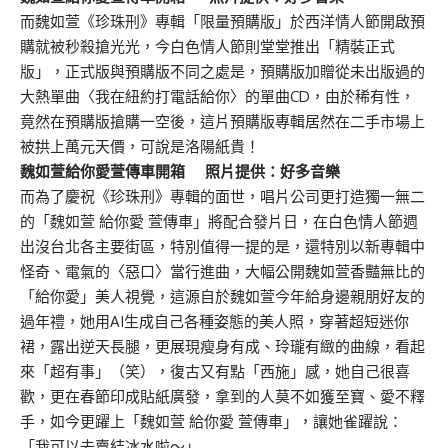
而魏如萱《珍珠刑》專輯「限量預購版」於西洋情人節開啟預
購就被秒殺搶光光，今白色情人節則堂堂推出「精裝正式
版」，正式版與預購版不同之處是，預購版加贈從未出版過的
大熱單曲〈我在紐約打電話給你〉的單曲CD，由於稀有性，
竟然在預購版搶購一空後，這片預購版專輯居然在二手市場上
被拱上萬元天價，可說是洛陽紙貴！
魏如萱給你愛萱傳車開箱 照片提供：好多音樂
而為了慶祝《珍珠刑》專輯的面世，唱片公司更打造獨一無二
的「魏如萱 給你愛 萱傳車」將配合發片日，在白色情人節週
出沒台北各主要街區，特別值得一提的是，還特別以新專輯中
怪奇、電氣的〈惡口〉當行進曲，大幅公開魏如萱香豔無比的
「給你愛」美人視覺，這源自於魏如萱今年給身邊親朋好友的
過年禮，她用AI生成自己各種姿態的美人照，穿著超短迷你
裙，露出逆天長腿，更展現瘦身有成、玲瓏有緻的曲線，看起
來「超有事」（笑），復古又有點「西施」感，她自己很喜
歡，更在春節印成貼紙廣發，拿到的人莫不如獲至寶、愛不釋
手，如今更躍上「魏如萱 給你愛 萱傳車」，讓她雀躍說：
「我可以去賣結冰水啦～」