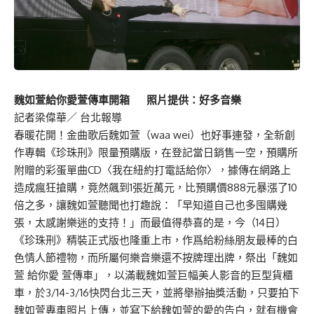
魏如萱給你愛萱傳車開箱 照片提供：好多音樂
記者梁偉華／ 台北報導
春暖花開！金曲歌后魏如萱（waa wei）也好事連發，全新創
作專輯《珍珠刑》限量預購版，在登記當日銷售一空，預購所
附贈的彩蛋單曲CD〈我在紐約打電話給你〉，據傳在網路上
造成瘋狂搶購，竟然飆到1張近萬元，比預購價888元暴漲了10
倍之多，讓魏如萱聽聞也打趣說：「早知道自己也多囤購幾
張，太感謝樂迷的支持！」而最值得恭喜的是，今（14日）
《珍珠刑》精裝正式版也隆重上市，作爲給粉絲朋友最棒的白
色情人節禮物，而所屬何樂音樂還不按牌理出牌，祭出「魏如
萱 給你愛 萱傳車」，以滿載魏如萱巨幅美人影音的巨型貨櫃
車，於3/14-3/16快閃台北三天，並將舉辦抽獎活動，只要拍下
魏如萱專車照片上傳，並寫下給魏如萱的愛的告白，就有機會