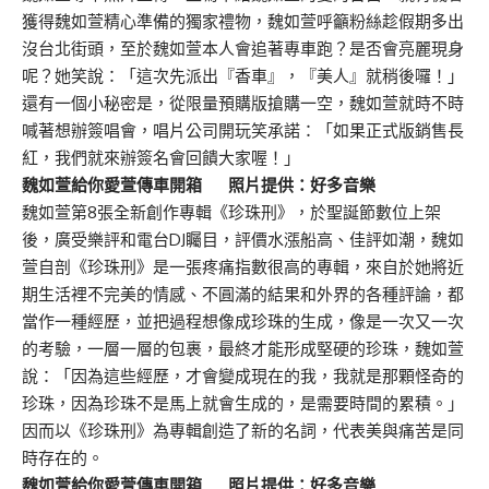
獲得魏如萱精心準備的獨家禮物，魏如萱呼籲粉絲趁假期多出
沒台北街頭，至於魏如萱本人會追著專車跑？是否會亮麗現身
呢？她笑說：「這次先派出『香車』，『美人』就稍後囉！」
還有一個小秘密是，從限量預購版搶購一空，魏如萱就時不時
喊著想辦簽唱會，唱片公司開玩笑承諾：「如果正式版銷售長
紅，我們就來辦簽名會回饋大家喔！」
魏如萱給你愛萱傳車開箱 照片提供：好多音樂
魏如萱第8張全新創作專輯《珍珠刑》，於聖誕節數位上架
後，廣受樂評和電台DJ矚目，評價水漲船高、佳評如潮，魏如
萱自剖《珍珠刑》是一張疼痛指數很高的專輯，來自於她將近
期生活裡不完美的情感、不圓滿的結果和外界的各種評論，都
當作一種經歷，並把過程想像成珍珠的生成，像是一次又一次
的考驗，一層一層的包裹，最終才能形成堅硬的珍珠，魏如萱
說：「因為這些經歷，才會變成現在的我，我就是那顆怪奇的
珍珠，因為珍珠不是馬上就會生成的，是需要時間的累積。」
因而以《珍珠刑》為專輯創造了新的名詞，代表美與痛苦是同
時存在的。
魏如萱給你愛萱傳車開箱 照片提供：好多音樂