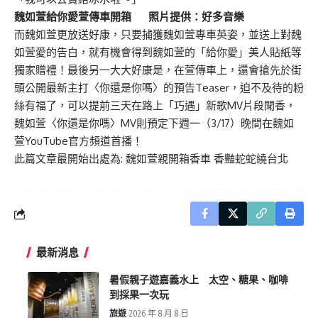
魏如萱給你愛萱傳車開箱 照片提供：好多音樂
而魏如萱更放送好康，只要捕獲魏如萱專車英姿，並送上對魏
如萱愛的告白，就有機會得到魏如萱的「給你愛」美人貼紙等
獨家贈禮！最後另一大大好康是，在萱傳車上，還會搶先於街
頭公開最新主打〈你還是你嗎〉的預告Teaser，迫不及待的粉
絲有福了，可以提前三天在路上「巧遇」新歌MV片段聞香，
魏如萱〈你還是你嗎〉MV則預定下週一（3/17）晚間在魏如
萱YouTube官方頻道首播！
此篇文章最開始出處為:
魏如萱親開箱香車 香豔蛇蛇繞台北
最新消息
暑假親子遊嘉義水上 太空、糖果、咖啡
到採果一次玩
旅遊
2026 年 8 月 8 日