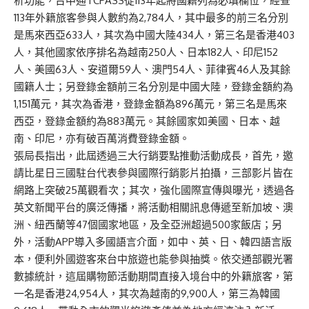
析功能，台中通TCPASS從113年起將國籍列為必填欄位，經查
113年外籍旅客參與人數約為2,784人，其中最多的前三名分別
是馬來西亞633人，其次為中國大陸434人，第三名是香港403
人，其他國家依序排名為越南250人、日本182人、印尼152
人、美國63人、安道爾59人、澳門54人、菲律賓46人及其餘
國籍人士；另登錄金額前三名分別是中國大陸，登錄金額約為
1,151萬元，其次為香港，登錄金額為896萬元，第三名是馬來
西亞，登錄金額約為883萬元。其餘國家如美國、日本、越
南、印尼，亦有破百萬消費登錄金額。
張局長指出，此屆透過三大行銷要點推動活動成長，首先，邀
請比星日三國駐台代表參與國際行銷影片拍攝，三部影片皆在
網路上突破25萬觀看次；其次，強化國際宣傳與曝光，透過各
英文新聞平台的廣泛傳播，將活動相關訊息傳遞至新加坡、澳
洲、紐西蘭等47個國家地區，及全亞洲超過500家飯店；另
外，活動APP導入多國語言介面，如中、英、日、韓四語言版
本，便利外國遊客來台中旅遊也能參與抽獎。依交通部觀光署
數據統計，這屆購物節活動期間直接入境台中的外籍旅客，第
一名是香港24,954人，其次為越南的9,900人，第三為韓國