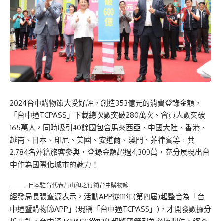
2024台中購物節大受好評，創造353億元的消費登錄金額，
「台中通TCPASS」下載總次數突破280萬次、會員人數突破
165萬人，同時吸引40餘國包含馬來西亞、中國大陸、香港、
越南、日本、印尼、美國、安道爾、澳門、菲律賓等，共
2,784名外籍旅客參與，登錄金額超過4,300萬，充分展現出台
中作為國際化城市的魅力！
日本駐台代表片山和之行銷台中購物節
經發局長張峯源表示，活動APP從111年(第四屆)起整合為「台
中通暨購物節APP」(現稱「台中通TCPASS」)，才開發數據分