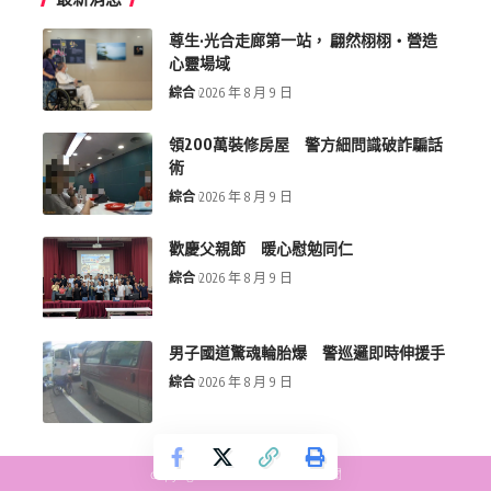
尊生·光合走廊第一站， 翩然栩栩・營造
心靈場域
綜合
2026 年 8 月 9 日
領200萬裝修房屋 警方細問識破詐騙話
術
綜合
2026 年 8 月 9 日
歡慶父親節 暖心慰勉同仁
綜合
2026 年 8 月 9 日
男子國道驚魂輪胎爆 警巡邏即時伸援手
綜合
2026 年 8 月 9 日
copyright © more-new.tw 墨新聞