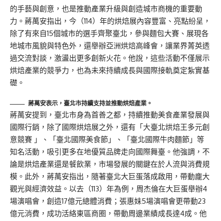
的手藝與創意，也是推動產業升級與創造城市商機的重要動
力。蔣萬安指出，今（114）年的烘焙展內容豐富、亮點紛呈，
除了有來自15個城市的選手齊聚臺北，參與麵包大賽、展現各
地城市風貌與特色外，還舉辦亞洲烘焙高峰會，讓業界菁英透
過交流對談，激盪出更多創新火花。他說，這些活動不僅展示
烘焙產業的競爭力，也為未來持續成長與國際接軌奠定紮實基
礎。
蔣萬安表示，臺北市持續支持並推動烘焙產業。
蔣萬安提到，臺北市身為首善之都，持續推動美食產業發展與
國際行銷，除了國際烘焙展之外，還有「大臺北烘焙王多元創
意競賽 」、「臺北國際美食節」、「臺北國際牛肉麵節」等
知名活動，吸引更多在地優質品牌走向國際舞臺。他強調，不
論是烘焙產業還是餐飲業，市場發展的關鍵在於人流與消費規
模。此外，蔣萬安指出，隨著臺北大巨蛋落成啟用，帶動龐大
觀光與經濟效益。以去（113）年為例，周杰倫在大巨蛋舉辦4
場演唱會，創造17億元總體消費；張惠妹5場演唱會更帶動23
億元消費，成功活絡東區商圈，帶動周邊業績成長達4成。他