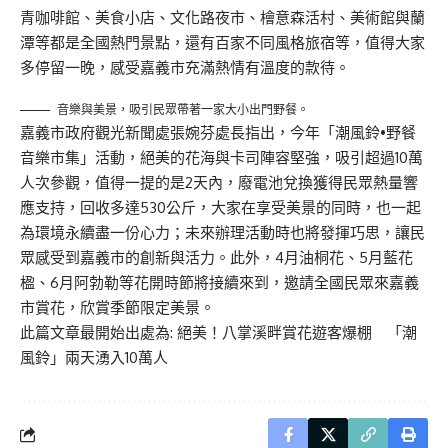
青咖啡館、美食小店、文化路夜市、檜意森活村、美術館與蘭
潭等都是全國熱門景點，還有百家不同風格旅宿等，值得大家
多停留一晚，感受嘉義市充滿熱情有溫度的款待。
音樂與美景，吸引民眾帶著一家大小出門野餐。
嘉義市政府觀光新聞處張婉芬處長指出，今年「潮風鈴•野餐
音樂市集」活動，絕美的花海與卡司陣容堅強，吸引超過10萬
人次參觀，值得一提的是2天內，廢電池兌換獲得民眾熱量響
應支持，回收多達530公斤，大家在享受美景的同時，也一起
為環境永續盡一份心力；未來辦理活動時也將發揮巧思，讓民
眾感受到嘉義市的創新與活力。此外，4月油桐花、5月藍花
楹、6月阿勃勒等花開時節將接續來到，邀請全國民眾來嘉義
市賞花，欣賞季節限定美景。
此篇文章最開始出處為:
絕美！八掌溪畔賞花遊客爆棚 「潮
風鈴」兩天湧入10萬人