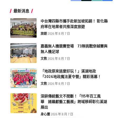
最新消息
中台灣四縣市攜手赴新加坡拓銷！ 彰化縣
府率在地業者共推深度旅遊
旅遊
2026 年 8 月 7 日
嘉義無人機競賽登場 73隊挑戰穿越賽與
無人機足球
文教
2026 年 8 月 7 日
「地政原來這麼好玩！」溪湖地政
「2026地政魔法夏令營」精彩落幕！
文教
2026 年 8 月 7 日
深耕傳統藝文不間斷！「115年百工風
華 諸羅獻藝工藝展」跨域移師彰化溪湖
展出
身心靈
2026 年 8 月 7 日