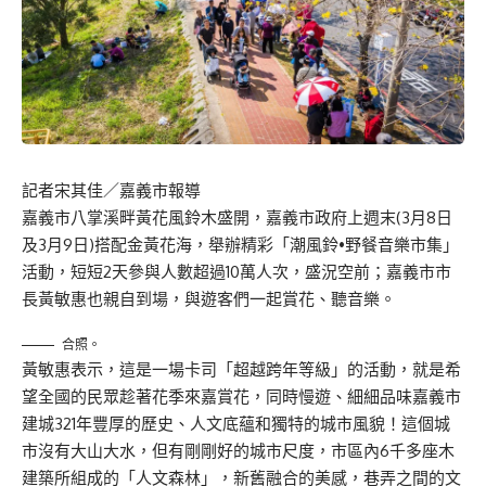
記者宋其佳／嘉義市報導
嘉義市八掌溪畔黃花風鈴木盛開，嘉義市政府上週末(3月8日
及3月9日)搭配金黃花海，舉辦精彩「潮風鈴•野餐音樂市集」
活動，短短2天參與人數超過10萬人次，盛況空前；嘉義市市
長黃敏惠也親自到場，與遊客們一起賞花、聽音樂。
合照。
黃敏惠表示，這是一場卡司「超越跨年等級」的活動，就是希
望全國的民眾趁著花季來嘉賞花，同時慢遊、細細品味嘉義市
建城321年豐厚的歷史、人文底蘊和獨特的城市風貌！這個城
市沒有大山大水，但有剛剛好的城市尺度，市區內6千多座木
建築所組成的「人文森林」，新舊融合的美感，巷弄之間的文