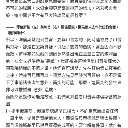
會大張血盆大口的跟烏克蘭要債，而且要的債額又是驚人而毫
不可能的膨脹，求償金額更是毫無道理的增加，宛若吸血鬼一
般，這中間豈不含有巨大陰謀又能是甚麼？
澤倫斯基（左）與川普（右）關係緊張。圖為兩人去年於紐約會面。
（圖/美聯社）
所以，澤倫斯基跑到白宮，要與川普簽約，同時連會見了川普
與范斯，卻是在范斯質疑下引起了雙方的衝突，甚至因而不歡
而散。這種宛如兒戲的劇碼竟然會出現在堂堂白宮的媒體面
前，在全世界哄傳為“笑譚”，豈能視為這僅僅是川普及龐大的
國務院組織的不慎之舉。他們直可讓雙方先在簽約儀式簽完約
之後，然後再見面再談。讓雙方先見面談判再簽約，豈不是留
下了事前諸多產生意外、衝突的可能。那麼，這衝突的發生豈
非可以推諉是‘’意外‘’造成？
而既然這動作可能是故意，我們就來看看川普與澤倫斯基的意
圖：
1、擺平俄羅斯：俄羅斯總統早已揚言，不許烏克蘭出賣任何
一筆土地，尤其是賣給猶太人。而偏偏貝萊德就是猶太集團，
而且澤倫斯基早已與貝萊德完成簽約，要化解這件事，就唯有