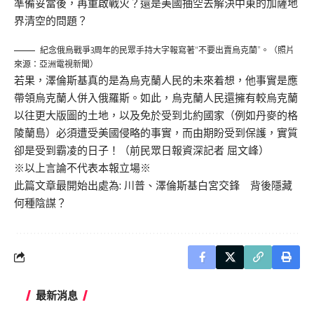
準備妥當後，再重啟戰火？還是美國抽空去解決中東的加薩地
界清空的問題？
紀念俄烏戰爭3周年的民眾手持大字報寫著“不要出賣烏克蘭”。（照片
來源：亞洲電視新聞）
若果，澤倫斯基真的是為烏克蘭人民的未來着想，他事實是應
帶領烏克蘭人併入俄羅斯。如此，烏克蘭人民還擁有較烏克蘭
以往更大版圖的土地，以及免於受到北約國家（例如丹麥的格
陵蘭島）必須遭受美國侵略的事實，而由期盼受到保護，實質
卻是受到霸凌的日子！（前民眾日報資深記者 屈文峰）
※以上言論不代表本報立場※
此篇文章最開始出處為:
川普、澤倫斯基白宮交鋒 背後隱藏
何種陰謀？
最新消息