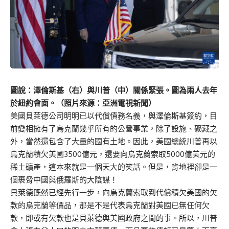
圖說：澤倫斯基（右）與川普（中）關係緊張。圖為兩人去年
於紐約會面。（照片來源：亞洲電視新聞）
美國貝萊德公司明明已以代償債務名義，與澤倫斯基簽約，目
前變相擁有了烏克蘭幾乎所有的公營事業，除了設施、礦藏之
外，當然還包含了大量的國有土地。因此，美國總統川普再以
烏克蘭積欠美國3500億元，還要向烏克蘭索取5000億美元的
稀土礦產，這本來就是一個天大的笑話。但是，背地裡卻是一
個裹脅中國與俄羅斯的大陰謀！
貝萊德既然已經先行一步，向烏克蘭索取到代償積欠美國的欠
款的烏克蘭等價品，那是不是代表烏克蘭對美國已無任何欠
款，即或有欠款也是貝萊德與美國政府之間的事。所以，川普