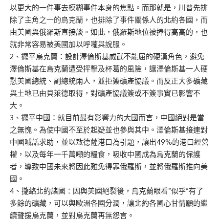
以更大的一件事去模糊事件本身的焦點。而那就是，川普先排
除了主角之一的烏克蘭，也排除了事件關係人的北約各國，而
由美國與俄羅斯直接談。如此，俄羅斯地位被捧得高高的，也
就非常容易被美國加以呼嚨與說服。
2、擺平烏克蘭：設計澤倫斯基威武不能屈的硬漢角色，避免
澤倫斯基在烏克蘭遭受抨擊及杯葛的風險，讓澤倫斯基一人硬
懟美國總統、副總統兩人，並拒簽礦產協議。而反正大多礦藏
與土地已由貝萊德取得，對礦產協議簽或不簽事實已影響不
大。
3、擺平中國：就目前最有影響力的大國而言，中國絕對是當
之無愧。為使中國不至於起疑並也參與其中。澤倫斯基接連對
中國喊話求助，並以敖德薩港口為引題，讓出49%的港口經營
權，以及每年一千萬噸的糧食，吸收中國成為烏克蘭的保護
者，導致中國未來將因此難免得罪俄羅斯，並將俄羅斯推向美
國。
4、攏絡北約諸國：因與美國絕裂後，烏克蘭眼看“似乎”有了
多餘的礦藏，可以與歐洲各國分潤，讓北約各國心甘情願的繼
續聲援烏克蘭，並對烏克蘭再無怨言。