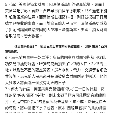
5、滿足美國與猶太財團：因澤倫斯基拒簽礦產協議，表面上
美國是吃了虧，實際上資產早已由貝萊德收取，只不過這不能
引起俄羅斯的注意。而澤倫斯基拒簽這招，剛好就模糊了貝萊
德早已接收的事實，而且對烏克蘭人民而言，澤倫斯基更成為
了拒絕出讓國產給美國的大英雄。澤倫斯基、美國、猶太財團
各取所需、皆大歡喜。
俄烏戰爭將屆3年，挺烏民眾日前在華府集結聲援。（照片來源：亞洲
電視新聞）
6、烏克蘭被賣得一乾二淨：所有的國家與財團預期都可從此
項交易中獲得好處，唯獨烏克蘭損失了1／3的人口，2／5的土
地，以及數不盡的礦產資源，還有水利、電力、交通等各項公
共設施，烏克蘭人民未來將長期被猶太財團剝削中過活，他們
大多數人將面臨一個沒有明天的日子。
7、停火的計謀：美國與烏克蘭倡議“停火”三十日的計劃，奇
怪的是“停火”而不“停戰”，則未來戰爭極有可能還是會繼續開
打，則這中間“停火”的意義究竟是甚麼？難不成，趁著這停火
的時刻，將中國拖下水？或者，原本“西線無戰事”的北約諸國