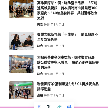
高雄國際茶、酒、咖啡暨食品展 8/7前
進高雄展覽館 首次橫跨南北雙館近300
家廠商、540格攤位陣容 共創港都飲食
派對
美食
2026 年 8 月 7 日
鄭麗文喊新竹縣「不能輸」 陳見賢應不
至於親痛仇快
綜合
2026 年 8 月 7 日
太祖慈善會參與高雄茶、咖啡暨食品展
讓公益被更多人看見 讓愛心走進每個需
要的角落
綜合
2026 年 8 月 7 日
聯發國際Q2獲利飆近5成！Q4再推餐食品
牌添動能
產經
2026 年 8 月 7 日