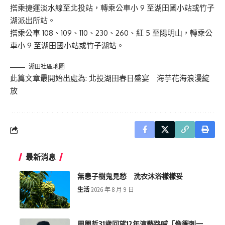
搭乘捷運淡水線至北投站，轉乘公車小 9 至湖田國小站或竹子
湖派出所站。
搭乘公車 108、109、110、230、260、紅 5 至陽明山，轉乘公
車小 9 至湖田國小站或竹子湖站。
湖田社區地圖
此篇文章最開始出處為:
北投湖田春日盛宴 海芋花海浪漫綻
放
最新消息
無患子樹鬼見愁 洗衣沐浴樣樣妥
生活
2026 年 8 月 9 日
周興哲31歲回望12年演藝路喊「像衝刺一