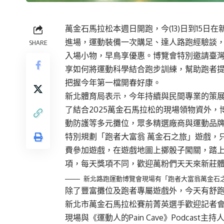
萬金石馬拉松本週日開跑，今(13)日到15
進場，運動裝備一次購足、達人路跑經驗談
SHARE
入場小物，早鳥享優惠。博覽會特別邀請臺
享如何將運動科學結合跑步訓練，幫助跑者提
把握今年第一檔開春好康。
新北體育局表示，今年持續與民間專業的策
了結合2025萬金石馬拉松的現場領物資外
動防護等多元攤位，眾多精選廠商與運動品
特別規劃「跑者大富翁 萬金石之旅」遊戲，
費參加遊戲，在遊戲地圖上擲骰子闖關，踏
項，每天獎項不同，歡迎萬粉們天天來新莊
新北路跑運動博覽會現場有「跑者大富翁萬金石之
除了豐富攤位及跑者專屬遊戲外，今天有舒跑哥
新北市萬金石馬拉松賽前菁英選手歡迎記者
現場與《運動人的Pain Cave》Podca