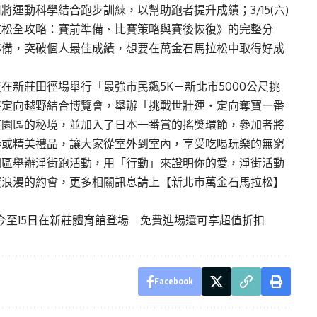
運動科學結合跑步訓練，以幫助跑者提升成績；3/15(六)
拉松全攻略：賽前準備、比賽策略與賽後恢復》的完整分
準備，突破個人最佳成績，想要在萬金石馬拉松中取得好成
在新莊田徑場舉行「最強市民飆5K－新北市5000公尺挑
將定向越野結合博覽會，舉辦「挑戰世壯運・定向奪寶一番
莊園區的秘境，並加入了日本一番賞的搖獎環節，參加者將
券或精美禮品，讓大家從室外到室內，享受吃喝玩樂的無窮
園區舉辦淨街跑活動，用「行動」來證明你的愛，淨街活動
蜜浪漫的約會，更多相關訊息請上【新北市萬金石馬拉松】
今至15日在新莊體育館登場 免費進場還可享超值折扣
Facebook