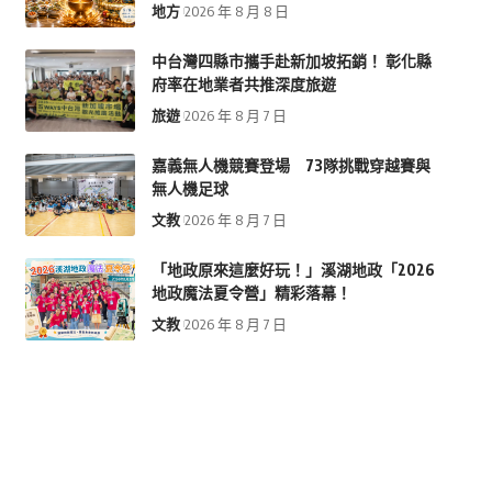
地方
2026 年 8 月 8 日
中台灣四縣市攜手赴新加坡拓銷！ 彰化縣
府率在地業者共推深度旅遊
旅遊
2026 年 8 月 7 日
嘉義無人機競賽登場 73隊挑戰穿越賽與
無人機足球
文教
2026 年 8 月 7 日
「地政原來這麼好玩！」溪湖地政「2026
地政魔法夏令營」精彩落幕！
文教
2026 年 8 月 7 日