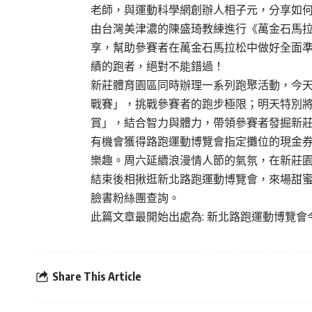
老師，與運動科學網創辦人相子元，分享如何將
由台灣美津濃的陳盛琦教練進行《萬金石馬
享，幫助參賽者在萬金石馬拉松中做好全面
績的跑者，絕對不能錯過！
新莊體育園區同時辦理一系列跑聚活動，今天
戰賽」，挑戰參賽者的跑步極限；明天特別
賞」，結合智力與體力，帶領參賽者發掘新
有機會獲得路跑運動博覽會指定攤位的現金
樂趣。周六延續浪漫情人節的氣氛，在新莊
結束後相揪逛新北路跑運動博覽會，來場甜
臉書粉絲團查詢。
此篇文章最開始出處為:
新北路跑運動博覽會
Share This Article