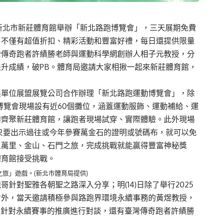
日在新北市新莊體育館舉辦「新北路跑博覽會」，三天展期免費
，不僅有超值折扣、精彩活動和豐富好禮，每日還提供限量
灣傳奇跑者許績勝老師與運動科學網創辦人相子元教授，分
升成績，破PB。體育局邀請大家相揪一起來新莊體育館，
展單位展盟展覽公司合作辦理「新北路跑運動博覽會」，除
，博覽會現場設有近60個攤位，涵蓋運動服飾、運動補給、運
牌齊聚新莊體育館，讓跑者現場試穿、實際體驗。此外現場
只要出示過往或今年參賽萬金石的證明或號碼布，就可以免
上萬里、金山、石門之旅，完成挑戰就能贏得豐富神秘獎
體育館接受挑戰。
旅」遊戲。(新北市體育局提供)
針對聖雅各朝聖之路深入分享；明(14)日除了舉行2025
會外，當天邀請積極參與路跑界環境永續事務的黃煜教授，
st主持人針對永續賽事的推廣進行對談，還有臺灣傳奇跑者許績勝