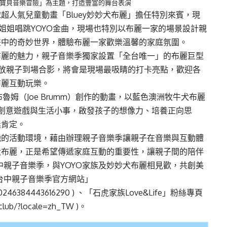
「寶貝音樂冒險」為主題，打造豐富的舞台表演
超人氣兒童動畫「Bluey妙妙犬布麗」擔任特別來賓，現
姐姐唱跳YOYO金曲，現場也特別以布麗一家的場景設計親
畫中的奇妙世界，體驗布麗一家歡樂溫馨的家庭氛圍。
布麗的魅力，親子音樂季獨家設置「全台唯一」的布麗巨型
放親子到場合影，將會是現場最吸睛的打卡亮點，歡迎各
布麗互動玩樂。
魯姆（Joe Brumm）創作的動畫，以藍色澳洲牧牛犬布麗
透過創意遊戲與生活小事，啟發孩子的想像力、培養正向思
獎肯定。
融的活動環境，藉由辦理親子音樂季讓親子在音樂與互動體
犬布麗，正是希望傳遞家庭互動的重要性，讓親子間的陪伴
中親子音樂季，與YOYO家族及妙妙犬布麗相見歡，共創美
5台中親子音樂季官方網站」
90246384443616290
) 、「石虎家族Love&Life」粉絲專頁
yclub/?locale=zh_TW
)。