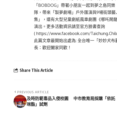
「BOBDOG」帶著小朋友一起到夢之島同樂
隊，帶來「製夢劇場」戶外匯演與9場街頭藝
集」，還有大型兒童劇紙風車劇團《哪吒鬧龍
演出。更多活動資訊請至官方臉書查詢
(
https://www.facebook.com/Taichung.Child
此篇文章最開始出處為:
全台唯一「妙妙犬布麗
長：歡迎闔家同歡！
Share This Article
PREVIOUS ARTICLE
及時防範毒品入侵校園 中市教育局採購「依託
咪酯」試劑