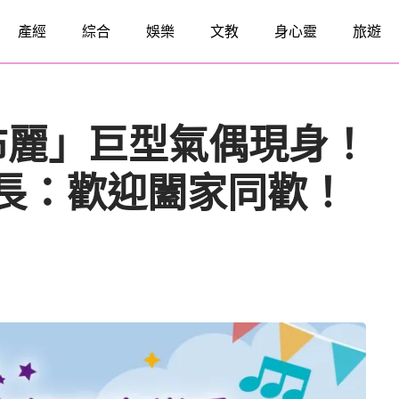
產經
綜合
娛樂
文教
身心靈
旅遊
布麗」巨型氣偶現身！
聞局長：歡迎闔家同歡！