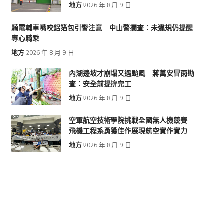
地方
2026 年 8 月 9 日
騎電輔車嘴咬鋁箔包引警注意 中山警攔查：未違規仍提醒
專心騎乘
地方
2026 年 8 月 9 日
內湖邊坡才崩塌又遇颱風 蔣萬安冒雨勘
查：安全前提拚完工
地方
2026 年 8 月 9 日
空軍航空技術學院挑戰全國無人機競賽
飛機工程系勇獲佳作展現航空實作實力
地方
2026 年 8 月 9 日