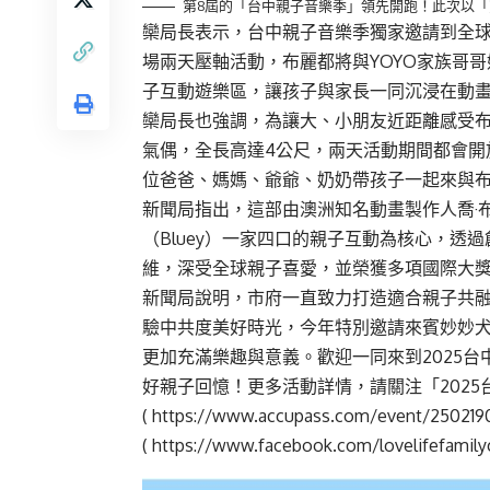
第8屆的「台中親子音樂季」領先開跑！此次以
欒局長表示，台中親子音樂季獨家邀請到全球
場兩天壓軸活動，布麗都將與YOYO家族哥哥
子互動遊樂區，讓孩子與家長一同沉浸在動
欒局長也強調，為讓大、小朋友近距離感受
氣偶，全長高達4公尺，兩天活動期間都會開
位爸爸、媽媽、爺爺、奶奶帶孩子一起來與
新聞局指出，這部由澳洲知名動畫製作人喬·布
（Bluey）一家四口的親子互動為核心，
維，深受全球親子喜愛，並榮獲多項國際大
新聞局說明，市府一直致力打造適合親子共
驗中共度美好時光，今年特別邀請來賓妙妙
更加充滿樂趣與意義。歡迎一同來到2025台
好親子回憶！更多活動詳情，請關注「202
(
https://www.accupass.com/event/25021
(
https://www.facebook.com/lovelifefamil