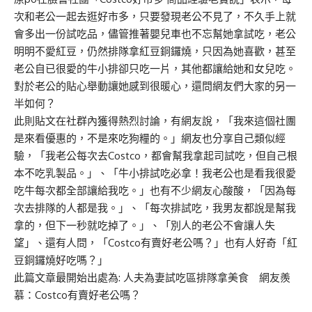
次和老公一起去逛好市多，只要發現老公不見了，不久手上就
會多出一份試吃品，儘管推著嬰兒車也不忘幫她拿試吃，老公
明明不愛紅豆，仍然排隊拿紅豆銅鑼燒，只因為她喜歡，甚至
老公自已很愛的牛小排卻只吃一片，其他都讓給她和女兒吃。
對於老公的貼心舉動讓她感到很暖心，還問網友們大家的另一
半如何？
此則貼文在社群內獲得熱烈討論，有網友說，「我來這個社團
是來看優惠的，不是來吃狗糧的。」網友也分享自己類似經
驗，「我老公每次去Costco，都會幫我拿起司試吃，但自己根
本不吃乳製品。」、「牛小排試吃必拿！我老公也是看我很愛
吃牛每次都全部讓給我吃。」也有不少網友心酸酸，「因為每
次去排隊的人都是我。」、「每次排試吃，我男友都說是幫我
拿的，但下一秒就吃掉了。」、「別人的老公不會讓人失
望」、還有人問，「Costco有賣好老公嗎？」也有人好奇「紅
豆銅鑼燒好吃嗎？」
此篇文章最開始出處為:
人夫為妻試吃區排隊拿美食 網友羨
慕：Costco有賣好老公嗎？