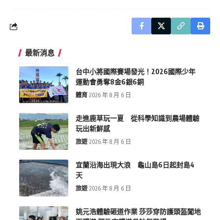
最新消息
台中小將國際賽場發光！2026國際少年
運動會勇奪8金6銀6銅
體育
2026 年 8 月 6 日
走進鹿草玩一夏 從科學知識到農場體驗
玩出新鮮感
旅遊
2026 年 8 月 6 日
宜蘭沿海出現大浪 龜山島6日起封島4
天
旅遊
2026 年 8 月 6 日
姚元浩體驗砸道作業 莎莎穿防護頭盔闖地