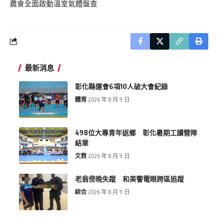
農會全面啟動溫室氣體盤查
最新消息
彰化縣運會6項10人破大會紀錄
體育
2026 年 8 月 9 日
498位大專青年返鄉 彰化暑期工讀營隊
結業
文教
2026 年 8 月 9 日
老翁傍晚失蹤 和美警電眼跨區追蹤
綜合
2026 年 8 月 9 日