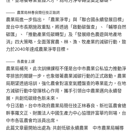
性，並培養專業查證人才，為地方淨零轉型奠定基礎。
農業局林春良簡任技正致詞
農業局進一步指出，「農業淨零」與「聯合國永續發展目標」
是台中市長期施政重點，將透過「啟動碳盤查」、「輔導自然
碳匯」、「推動產業低碳轉型」及「發展綠色農遊與地產地
消」四大策略，全面落實農、林、漁、牧產業的減碳行動，致
力於2040年達成農業淨零目標。
各農會上課
農業局補充，此次訓練課程不僅是台中市農業公私協力推動淨
零排放的關鍵一步，也象徵著農業減碳行動的正式啟動。農業
局期望透過培訓，強化農會對溫室氣體盤查的專業能力，在地
方減碳行動中發揮核心作用，攜手引領台中農業邁向永續發
展，共創低碳綠色新未來。
今日活動，台中市政府農業局簡任技正林春良、新社區農會總
幹事羅文正、財團法人中國生產力中心協理許富華均到場，台
中市各區農會均派員出席。
此篇文章最開始出處為:
共創低碳永續農業 中市農業局輔導