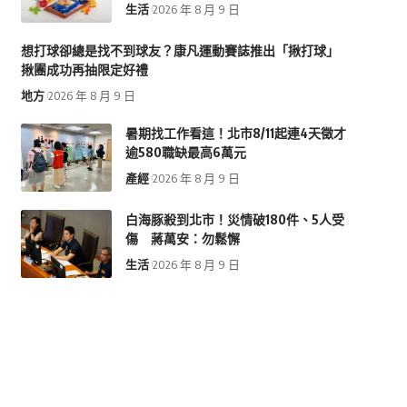
生活
2026 年 8 月 9 日
想打球卻總是找不到球友？康凡運動賽誌推出「揪打球」
揪團成功再抽限定好禮
地方
2026 年 8 月 9 日
暑期找工作看這！北市8/11起連4天徵才
逾580職缺最高6萬元
產經
2026 年 8 月 9 日
白海豚殺到北市！災情破180件、5人受
傷 蔣萬安：勿鬆懈
生活
2026 年 8 月 9 日