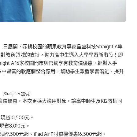
日展開，深耕校園的蘋果教育專家晶盛科技Straight A率
大對教育領域的支持，助力高中生邁入大學學習新階段！即
ight A 16家校園門市與官網享有教育價優惠，輕鬆入手
果生態系中豐富的軟應體整合應用，幫助學生激發學習潛能、提升
raight A 提供）
供教育價優惠，本次更擴大適用對象，讓高中師生及K12教師同
高現省10,500元。
高現省8,010元。
,500元起、iPad Air 11吋單機優惠16,500元起。