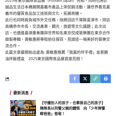
2025年東京國際食品展（Foodex Japan）亮相，同時也將於
誠品生活日本橋展開嘉義市產品上架促銷活動，讓世界看見嘉
義市的優質食品加工技術與文化、拓展商機。
此行也同時肩負城市外交任務，除將回訪千葉縣富津市，拜訪
高橋恭市市長，交流產業、觀光、旅遊等文化議題；此次出
訪，也適逢嘉頌重奏團與世界知名東京佼成管樂團在東京合作
錄製專輯，黃敏惠將專程前往探班，見證這一場美好的管樂交
流合作。
此篇文章最開始出處為:
黃敏惠推薦「我嘉的伴手禮」金蔥鵝
油拌飯禮盒 2025東京國際食品展首度亮相！
最新消息
【守護別人的孩子，也牽掛自己的孩子】
陳隊長以刑警父親的體悟 向「少年隊警
察爸爸」致敬！