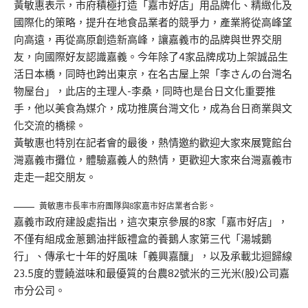
黃敏惠表示，市府積極打造「嘉市好店」用品牌化、精緻化及
國際化的策略，提升在地食品業者的競爭力，產業將從高峰望
向高遠，再從高原創造新高峰，讓嘉義市的品牌與世界交朋
友，向國際好友認識嘉義。今年除了4家品牌成功上架誠品生
活日本橋，同時也跨出東京，在名古屋上架「李さんの台灣名
物屋台」，此店的主理人-李桑，同時也是台日文化重要推
手，他以美食為媒介，成功推廣台灣文化，成為台日商業與文
化交流的橋樑。
黃敏惠也特別在記者會的最後，熱情邀約歡迎大家來展覽館台
灣嘉義市攤位，體驗嘉義人的熱情，更歡迎大家來台灣嘉義市
走走一起交朋友。
黃敏惠市長率市府團隊與8家嘉市好店業者合影。
嘉義市政府建設處指出，這次東京參展的8家「嘉市好店」，
不僅有組成金蔥鵝油拌飯禮盒的養鵝人家第三代「湯城鵝
行」、傳承七十年的好風味「義興嘉釀」，以及承載北迴歸線
23.5度的豐饒滋味和最優質的台農82號米的三光米(股)公司嘉
市分公司。