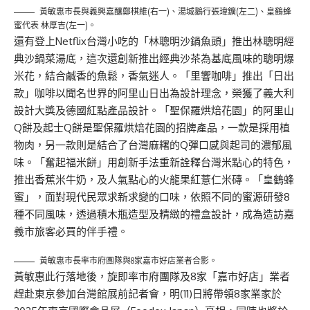
黃敏惠市長與義興嘉釀鄭棋維(右一)、湯城鵝行張瑋鑛(左二)、皇鶴蜂
蜜代表 林厚吉(左一)。
還有登上Netflix台灣小吃的「林聰明沙鍋魚頭」推出林聰明經
典沙鍋菜湯底，這次還創新推出經典沙茶為基底風味的聰明爆
米花，結合鹹香的魚鬆，香氣迷人。「里響咖啡」推出「日出
款」咖啡以聞名世界的阿里山日出為設計理念，榮獲了義大利
設計大獎及德國紅點產品設計。「聖保羅烘焙花園」的阿里山
Q餅及起士Q餅是聖保羅烘焙花園的招牌產品，一款是採用植
物肉，另一款則是結合了台灣麻糬的Q彈口感與起司的濃郁風
味。「奮起福米餅」用創新手法重新詮釋台灣米點心的特色，
推出香蕉米牛奶，及人氣點心的火龍果紅薏仁米磚。「皇鶴蜂
蜜」，面對現代民眾求新求變的口味，依照不同的蜜源研發8
種不同風味，透過積木瓶造型及精緻的禮盒設計，成為造訪嘉
義市旅客必買的伴手禮。
黃敏惠市長率市府團隊與8家嘉市好店業者合影。
黃敏惠此行落地後，旋即率市府團隊及8家「嘉市好店」業者
趕赴東京參加台灣館展前記者會，明(11)日將帶領8家業家於