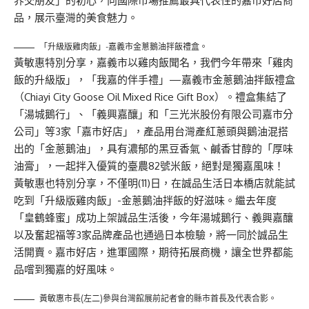
界交朋友」的初心，向國際市場推薦最具代表性的嘉市好店商
品，展示臺灣的美食魅力。
「升級版雞肉飯」-嘉義市金蔥鵝油拌飯禮盒。
黃敏惠特別分享，嘉義市以雞肉飯聞名，我們今年帶來「雞肉
飯的升級版」，「我嘉的伴手禮」—嘉義市金蔥鵝油拌飯禮盒
（Chiayi City Goose Oil Mixed Rice Gift Box）。禮盒集結了
「湯城鵝行」、「義興嘉釀」和「三光米股份有限公司嘉市分
公司」等3家「嘉市好店」，產品用台灣產紅蔥頭與鵝油混搭
出的「金蔥鵝油」，具有濃郁的黑豆香氣、鹹香甘醇的「厚味
油膏」，一起拌入優質的臺農82號米飯，絕對是獨嘉風味！
黃敏惠也特別分享，不僅明(11)日，在誠品生活日本橋店就能試
吃到「升級版雞肉飯」-金蔥鵝油拌飯的好滋味。繼去年度
「皇鶴蜂蜜」成功上架誠品生活後，今年湯城鵝行、義興嘉釀
以及奮起福等3家品牌產品也通過日本檢驗，將一同於誠品生
活開賣。嘉市好店，進軍國際，期待拓展商機，讓全世界都能
品嚐到獨嘉的好風味。
黃敏惠市長(左二)參與台灣館展前記者會的縣市首長及代表合影。