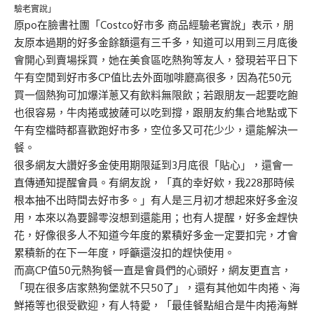
驗老實說」
原po在臉書社團「Costco好市多 商品經驗老實說」表示，朋
友原本過期的好多金餘額還有三千多，知道可以用到三月底後
會開心到賣場採買，她在美食區吃熱狗等友人，發現若平日下
午有空閒到好市多CP值比去外面咖啡廳高很多，因為花50元
買一個熱狗可加爆洋蔥又有飲料無限飲；若跟朋友一起要吃飽
也很容易，牛肉捲或披薩可以吃到撐，跟朋友約集合地點或下
午有空檔時都喜歡跑好市多，空位多又可花少少，還能解決一
餐。
很多網友大讚好多金使用期限延到3月底很「貼心」，還會一
直傳通知提醒會員。有網友說，「真的幸好欸，我228那時候
根本抽不出時間去好市多。」有人是三月初才想起來好多金沒
用，本來以為要歸零沒想到還能用；也有人提醒，好多金趕快
花，好像很多人不知道今年度的累積好多金一定要扣完，才會
累積新的在下一年度，呼籲還沒扣的趕快使用。
而高CP值50元熱狗餐一直是會員們的心頭好，網友更直言，
「現在很多店家熱狗堡就不只50了」，還有其他如牛肉捲、海
鮮捲等也很受歡迎，有人特愛，「最佳餐點組合是牛肉捲海鮮