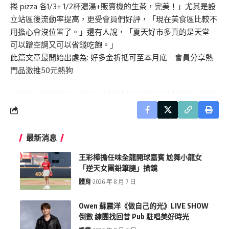
捲 pizza 各1/3+ 1/2杯濃湯+販賣機的生茶，完美！」尤其是設
立站區後流動率提高，更受會員們好評，「現在美食區比較不
用擔心會沒位置了。」還有人說，「夏天好市多真的是天堂
可以蹭空調又可以省錢吃飽。」
此篇文章最開始出處為:
好多金折抵可至本月底 會員分享熱
門品激推50元熱狗
最新消息
王彩樺擔任味全龍開球嘉賓 尬舞小龍女
「逆天女團鉛筆腿」搶鏡
體育
2026 年 8 月 7 日
Owen 蘇震洋《做自己的光》LIVE SHOW
倒數 練團找回昔 Pub 駐唱美好時光