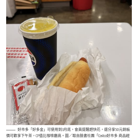
好市多「好多金」可使用到3月底，會員提醒趕快花，還分享50元銅板
價可歡享下午茶，CP值比咖啡廳高。圖／取自臉書社團「Costco好市多 商品經