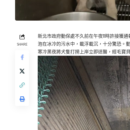
新北市政府動保處不久前在午夜11時許接獲
泡在冰冷的污水中，載浮載沉，十分驚恐。動
SHARE
寒冷黑夜將犬隻打撈上岸立即送醫，經毛寶