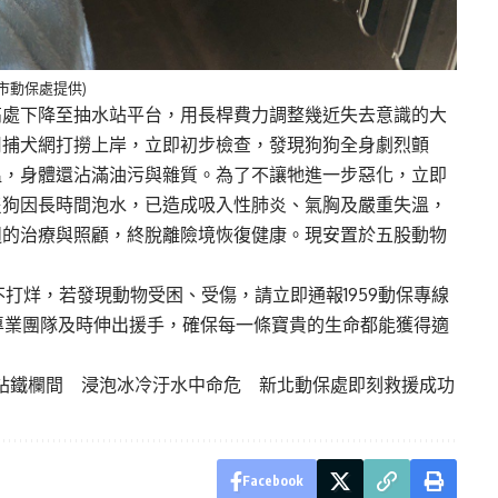
市動保處提供)
高處下降至抽水站平台，用長桿費力調整幾近失去意識的大
用捕犬網打撈上岸，立即初步檢查，發現狗狗全身劇烈顫
溫，身體還沾滿油污與雜質。為了不讓牠進一步惡化，立即
隻狗因長時間泡水，已造成吸入性肺炎、氣胸及嚴重失溫，
週的治療與照顧，終脫離險境恢復健康。現安置於五股動物
。
打烊，若發現動物受困、受傷，請立即通報1959動保專線
3，讓專業團隊及時伸出援手，確保每一條寶貴的生命都能獲得適
站鐵欄間 浸泡冰冷汙水中命危 新北動保處即刻救援成功
Facebook