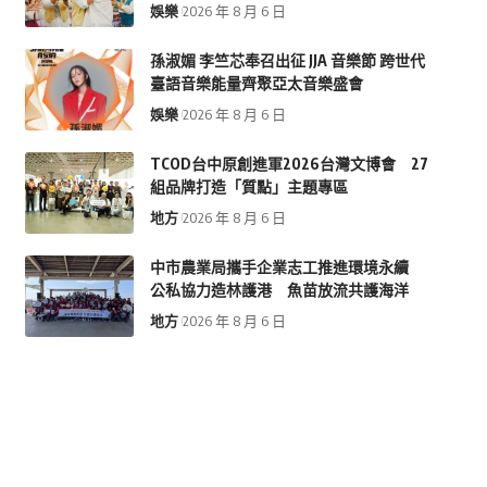
娛樂
2026 年 8 月 6 日
孫淑媚 李竺芯奉召出征 JJA 音樂節 跨世代
臺語音樂能量齊聚亞太音樂盛會
娛樂
2026 年 8 月 6 日
TCOD台中原創進軍2026台灣文博會 27
組品牌打造「質點」主題專區
地方
2026 年 8 月 6 日
中市農業局攜手企業志工推進環境永續
公私協力造林護港 魚苗放流共護海洋
地方
2026 年 8 月 6 日