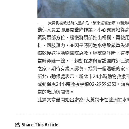
大黃狗被救起時失溫命危，緊急送醫治療。(新北
動保人員立即展開垂降作業，小心翼翼地從
黃狗頭部方位，緩慢將頭部推出柵欄，再使
抖、四肢無力，並因長時間泡水導致嚴重失
擦乾後送往動物醫院急救，經獸醫診斷，這
當時命懸一線，幸賴動保處與醫護團隊近三
之家，期待有緣人認養，找到一個溫暖的家
新北市動保處表示，新北市24小時動物救援不
或動保處24小時救援專線02-2959635
當的救助與關懷。
此篇文章最開始出處為:
大黃狗卡在蘆洲抽水
Share This Article