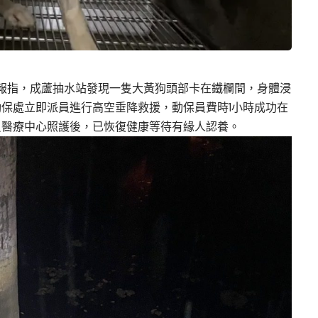
通報指，成蘆抽水站發現一隻大黃狗頭部卡在鐵欄間，身體浸
保處立即派員進行高空垂降救援，動保員費時1小時成功在
貝醫療中心照護後，已恢復健康等待有緣人認養。