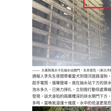
大黃狗落水卡在抽水站閘門、生命垂危。(新北市
通報人李先生夜間帶著愛犬到環河道路溜狗
起手電筒，循聲搜尋，竟在抽水站下方的排
泡水多久、已無力掙扎，立刻撥打動保處專
發現，該犬身陷約兩層樓深的排水閘門下方
多時。當晚氣溫僅十幾度，水中的低溫更是