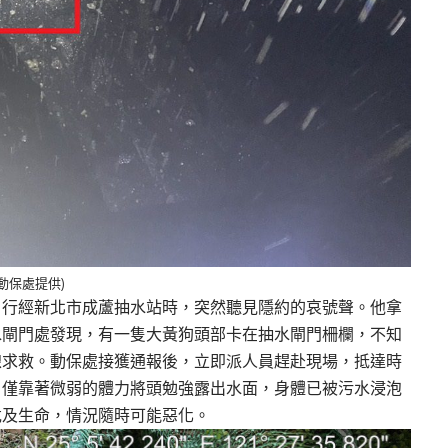
動保處提供)
，行經新北市成蘆抽水站時，突然聽見隱約的哀號聲。他拿
水閘門處發現，有一隻大黃狗頭部卡在抽水閘門柵欄，不知
線求救。動保處接獲通報後，立即派人員趕赴現場，抵達時
，僅靠著微弱的體力將頭勉強露出水面，身體已被污水浸泡
危及生命，情況隨時可能惡化。