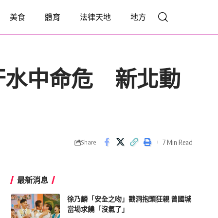
美食
體育
法律天地
地方
汙水中命危 新北動
7 Min Read
Share
最新消息
徐乃麟「安全之吻」戳洞抱頭狂親 曾國城
當場求饒「沒氣了」