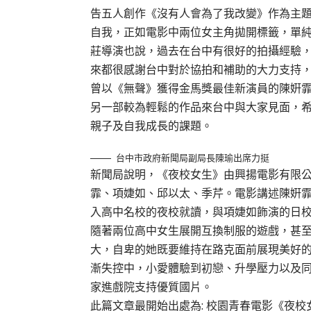
告五人創作《沒有人會為了我改變》作為主
自我，正如電影中兩位女主角拋開標籤，單
莊導演也說，過去在台中有很好的拍攝經驗
來都很感謝台中對於協拍和補助的大力支持
曾以《無聲》獲得金馬獎最佳新演員的陳姸
另一部較為輕鬆的作品來台中與大家見面，
親子及自我成長的課題。
台中市政府新聞局副局長陳瑜出席力挺
新聞局說明，《夜校女生》由興揚電影有限
霏、項婕如、邱以太、季芹。電影講述陳姸
入高中名校的夜校就讀，與項婕如飾演的日
隨著兩位高中女生展開互換制服的遊戲，甚
大，自卑的她既要維持在路克面前展現美好
漸失控中，小愛體驗到初戀、升學壓力以及同
家進戲院支持優質國片。
此篇文章最開始出處為:
校園青春電影《夜校