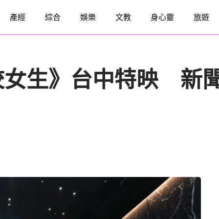
產經
綜合
娛樂
文教
身心靈
旅遊
校女生》台中特映 新