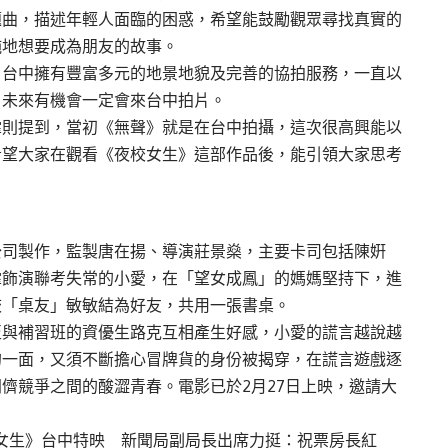
題曲，描述年輕人面臨的困惑，希望能鼓勵觀眾尋找真實的
純地想要成為朋友的故事。
，台中擁有豐富多元的地景地貌及完善的協拍服務，一直以
，未來有機會一定會來台中拍片。
霏則提到，當初《無聲》就是在台中拍攝，這次很高興能以
希望大家在觀看《夜校女生》這部作品後，能引領大家思考
公司製作，監製唐在揚、導演莊景燊，主要卡司包括陳姸
霏飾演聯考失常的小愛，在「望女成鳳」的媽媽堅持下，進
校「桌友」敏敏結為好友，共用一張書桌。
至與補習班的資優生路克互相產生好感，小愛的謊言越說越
的一面，又須不斷擔心冒牌貨的身份被揭穿，在謊言遊戲逐
儕競爭之間的酸澀青春。電影已於2月27日上映，邀請大
女生》台中特映 新聞局副局長出席力挺：祝票房長紅