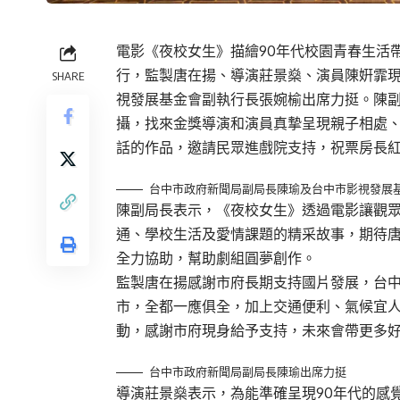
電影《夜校女生》描繪90年代校園青春生活帶
行，監製唐在揚、導演莊景燊、演員陳姸霏
SHARE
視發展基金會副執行長張婉榆出席力挺。陳
攝，找來金獎導演和演員真摯呈現親子相處
話的作品，邀請民眾進戲院支持，祝票房長
台中市政府新聞局副局長陳瑜及台中市影視發展
陳副局長表示，《夜校女生》透過電影讓觀眾
通、學校生活及愛情課題的精采故事，期待
全力協助，幫助劇組圓夢創作。
監製唐在揚感謝市府長期支持國片發展，台
市，全都一應俱全，加上交通便利、氣候宜
動，感謝市府現身給予支持，未來會帶更多
台中市政府新聞局副局長陳瑜出席力挺
導演莊景燊表示，為能準確呈現90年代的感