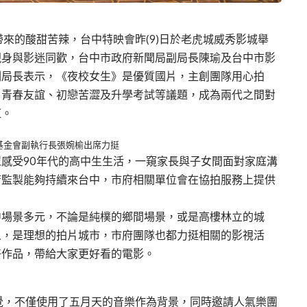
來的酸甜苦辣，台中特映會昨(9)日於老虎城威秀影城舉
現身與影迷同歡，台中市政府新聞局副局長陳瑜及台中市影
副局長表示，《夜校女生》是優質國片，主創團隊用心拍
、青春友誼、初戀苦澀及升學考試等議題，成為兩代之間對
紅。
基金會副執行長張婉榆出席力挺
感受90年代的高中生生活，一窺家長與子女間面對家庭溝
唐監製能夠持續來台中，市府相關單位會在協拍服務上提供
中場景多元，不論是純樸的鄉間場景，或是高樓林立的城
人，是理想的拍片城市，市府團隊也都力挺相關的影視活
好作品，帶給大家更好看的電影。
覺，不僅使用了五月天的音樂作為背景，同時邀請人氣樂團