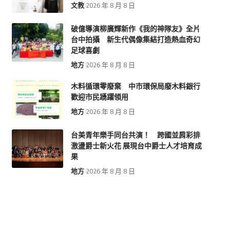
文教
2026 年 8 月 8 日
破億導演柳廣輝新作《我的神隊友》全片
台中拍攝 新生代偶像集結打造熱血奇幻
足球喜劇
地方
2026 年 8 月 8 日
木料循環零廢棄 中市環保局廢木料銀行
歡迎市民踴躍領用
地方
2026 年 8 月 8 日
台美青年樂手同台共演！ 跨國並肩彩排
激盪爵士新火花 展現台中爵士人才培育成
果
地方
2026 年 8 月 8 日