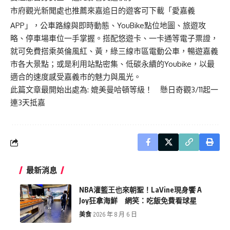
市府觀光新聞處也推薦來嘉追日的遊客可下載「愛嘉義
APP」，公車路線與即時動態、YouBike點位地圖、旅遊攻
略、停車場車位一手掌握。搭配悠遊卡、一卡通等電子票證，
就可免費搭乘英倫風紅、黃，綠三線市區電動公車，暢遊嘉義
市各大景點；或是利用站點密集、低碳永續的Youbike，以最
適合的速度感受嘉義市的魅力與風光。
此篇文章最開始出處為:
媲美曼哈頓等級！ 懸日奇觀3/11起一
連3天抵嘉
最新消息
NBA灌籃王也來朝聖！LaVine現身饗 A
Joy狂拿海鮮 網笑：吃飯免費看球星
美食
2026 年 8 月 6 日