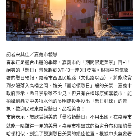
記者宋其佳／嘉義市報導
春季正是適合出遊的季節，嘉義市的「期間限定美景」再+1！
絕美的「懸日」景象將於3/11-13一連3日登場。根據中央氣象
署的懸日預報，嘉義市西區民族路（文化路以西），將能欣賞
到夕陽落入高樓之間，媲美「曼哈頓懸日」般的美景。嘉義市
政府表示，懸日景象雖不少見，但只有在棒球原鄉嘉義市，能
拍攝到矗立中央噴水池的吳明捷投手投出「懸日好球」的景
象，歡迎民眾來嘉賞懸日、品嚐美食！
市府表示，想欣賞絕美的「曼哈頓懸日」不用出國，在嘉義市
就能一睹難得一見的美景。嘉義市棋盤式的街道分布和紐約曼
哈頓相似，創造了觀測懸日美景的絕佳位置。根據中央氣象署