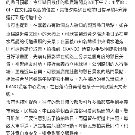
的懸日預報，今年懸日最佳的欣賞時間為3/11下午17：41至18：
01，在文化路以西的位置，其後夕陽逐日較前1日提早約4分鐘
運行到達街道中心。
市府也提到，在嘉義市有數個為人熟知的觀賞懸日地點，如在
垂楊路近崇文國小的天橋上，可欣賞到澄黃夕陽逐漸日落在車
水馬龍的街道盡頭的美景；在嘉義市知名地標中央噴水池旁，
則可透過錯位取景，拍攝到《KANO》傳奇投手吳明捷投出懸
日好球畫面，先前有攝影師在網路上分享這個角度的懸日美
景，引起網友討論。接近嘉義市立棒球場、公明路側的人行廣
場，更是近年新興、可觀賞廣闊壯觀的懸日景象的熱門景點，
相當適合爸爸媽媽午後帶著小朋友，先在鄰近的星光滑草場、
KANO遊客中心遊玩，在日落時分再帶著孩子一同欣賞天文奇
觀。
市府也特別提醒，往年的懸日時段都吸引許多攝影高手到嘉義
市朝聖，民族路、中山路等朝西道路都可看到攝影的人潮。懸
日雖美，但要注意別為了搶拍懸日，而逗留在街道上拍照，導
致人車爭道，這是相當危險的行動。呼籲民眾拍美景同時，也
要注意自身安全、避免影響交通秩序。