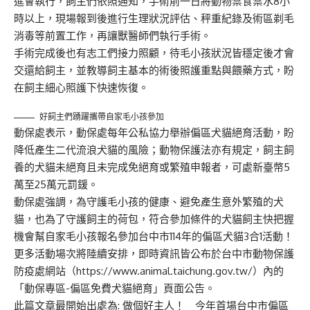
進會執行，飼主們依照通知，手術前一日將動物禁食禁水8小
時以上，現場報到後進行生理狀況評估、秤重紀錄及術區剃毛
消毒等前置工作，再讓獸醫師們執行手術。
手術完成後也有志工們接力照顧，待毛小孩狀況皆穩定後才會
交還給飼主，並教導飼主基本的術後照護重點與餵藥方式，盼
在飼主細心照護下快速恢復。
好飼主們踴躍攜帶自家毛小孩參加
動保處表示，動保處每年公私協力舉辦偏區犬貓絕育活動，盼
降低產生二代流浪犬貓的風險；動物保護法亦有規定，飼主飼
養的犬貓未絕育且未完成免絕育或繁殖申報者，可處新臺幣5
萬至25萬元罰鍰。
動保處強調，為守護毛小孩的健康、避免產生意外繁殖的犬
貓，也為了守護飼主的荷包，符合參加條件的犬貓飼主快把握
機會幫自家毛小孩報名參加台中市114年的偏區犬貓3合1活動！
更多活動場次將陸續安排，即時資訊皆公布於台中市動物保護
防疫處網站（
https://www.animal.taichung.gov.tw/
）內的
「動保專區-偏區免費犬貓絕育」頁面公告。
此篇文章最開始出處為:
做個好主人！ 今年首場台中市偏區