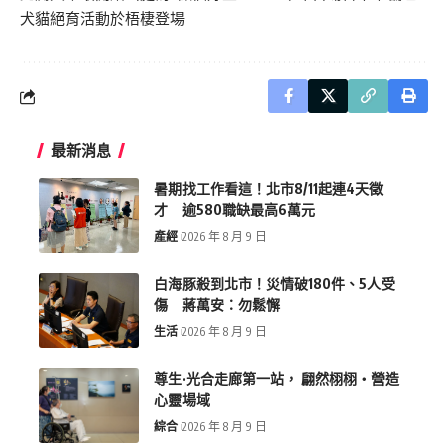
犬貓絕育活動於梧棲登場
最新消息
暑期找工作看這！北市8/11起連4天徵
才 逾580職缺最高6萬元
產經
2026 年 8 月 9 日
白海豚殺到北市！災情破180件、5人受
傷 蔣萬安：勿鬆懈
生活
2026 年 8 月 9 日
尊生·光合走廊第一站， 翩然栩栩・營造
心靈場域
綜合
2026 年 8 月 9 日