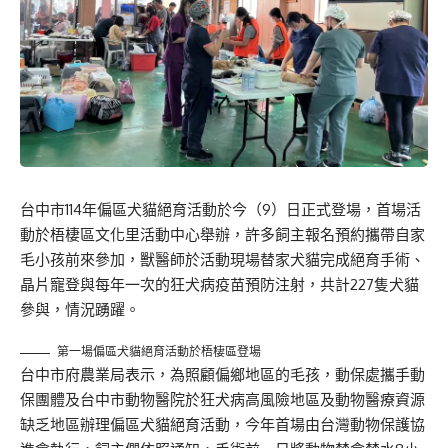
台中市114年偏區犬貓絕育活動於今（9）日正式登場，首場活
動於梧棲區文化里活動中心舉辦，許多飼主報名預約攜帶自家
毛小孩前來參加，獸醫師於活動現場替家犬貓完成絕育手術、
晶片寵登與每年一次的狂犬病疫苗預防注射，共計227隻犬貓
參與，情況踴躍。
第一場偏區犬貓絕育活動於梧棲區登場
台中市府農業局表示，為照顧偏鄉地區的毛孩，動保處攜手動
保團體及台中市動物醫院於狂犬病高風險地區及動物醫療資源
缺乏地區辦理偏區犬貓絕育活動，今年首場由台灣動物保護協