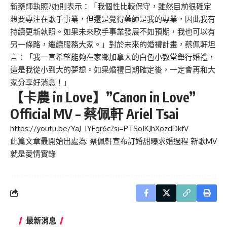
新藥師執照?她則表示：「我個性比較保守，雖然目前很確定
想要專注在歌手事業，但還是覺得藥師是我的專業，因此我有
持續更新執照。如果未來歌手事業發展不如預期，我也可以有
另一條路，繼續服務大家。」對於未來的婚禮計畫，蔡佩軒坦
言：「我一直希望能夠在家鄉加拿大的白色小教堂舉行婚禮，
這是我從小到大的夢想。如果婚禮日期確定後，一定會再和大
家分享好消息！」
【卡農 in Love】”Canon in Love”
Official MV – 蔡佩軒 Ariel Tsai
https://youtu.be/YaJ_lYFgr6c?si=PTSoIKJhXozdDkfV
此篇文章最開始出處為:
蔡佩軒宣布訂婚甜曝求婚過程 新歌MV
就是愛情實錄
最新消息