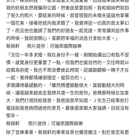
非凡。蔡佩軒說：「被求婚當天充滿驚喜，因為我未婚夫串通
我的好朋友把我騙到公園，然後說是要拍照，我和姐妹們就拍
了很久的照片，要結束的時候，就發現我的未婚夫遠遠地拿著
一個花束，接著他就向我求婚了，我覺得這一切真的是太夢幻
了，而且他也邀請了我們的好朋友一起見證，常常講到這件事
的時候，我就很開心，喜歡把幸福的消息分享給大家。」
蔡佩軒 照片提供：可瑞思國際娛樂
「交往一年多求婚，現在身份不一樣，剛開始講出口有點不習
慣，感覺身份更重要了一點，但我們也蠻自然的，交往時就以
結婚為前提，我也不想浪費彼此時間，認識跟觀察一陣子才在
一起，覺得都情緒很穩定，蠻契合的。」
求婚講得最感動的，「雖然周遭變動很大，當變動越大的時
候，讓我越來越肯定我想共渡一生的是你」爸媽那時候在加拿
大，我們打視訊給我爸，我爸說我早知道，Ｊ先生已經事前打
電話給我爸詢問過他的意見。最後還是跟大家強調，目前沒有
懷孕。
蔡佩軒 照片提供：可瑞思國際娛樂
除了音樂事業，蔡佩軒的專業背景也備受關注。對於是否有更