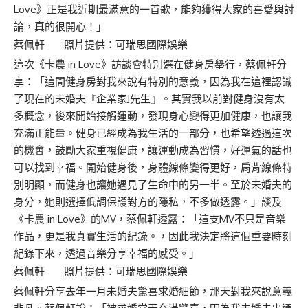
Love》正是我近期最滿意的一首歌，能夠獲得大家的喜愛與討
論，真的很開心！」
蔡佩軒 照片提供：可瑞思國際娛樂
這次《卡農 in Love》訪談會特別選在健身房舉行，蔡佩軒分
享：「這間健身房對我來說有特別的意義，因為我在這裡認識
了現在的未婚夫『企業家J先生』。其實我以前對健身沒有太
多概念，後來開始接觸運動，發現身心變得更加健康，也讓我
充滿正能量。健身已經成為我生活的一部分，也希望透過這次
的機會，鼓勵大家重視健康，讓運動成為習慣，好運氣的話也
可以找到幸福。開始健身後，身體線條變得更好，肩背線條特
別明顯，而健身也讓她遇見了生命中的另一半。至於未婚夫的
身分，她則選擇低調保護對方的隱私，不多做透露。」談及
《卡農 in Love》的MV，蔡佩軒透露：「這支MV不只是音樂
作品，更是我真實生活的紀錄。，因此我決定將這個重要時刻
紀錄下來，透過音樂分享幸福的感受。」
蔡佩軒 照片提供：可瑞思國際娛樂
蔡佩軒分享去年一月未婚夫驚喜求婚細節，那天對我來說意義