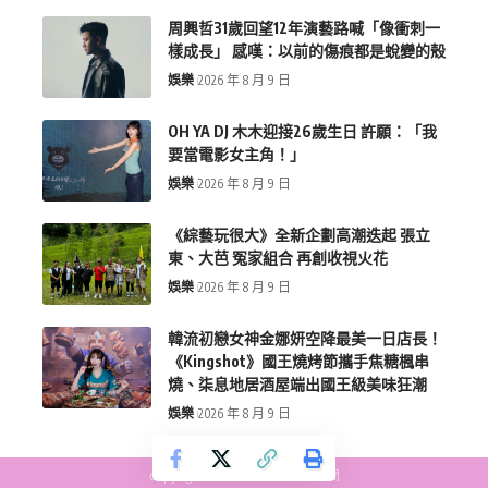
周興哲31歲回望12年演藝路喊「像衝刺一
樣成長」 感嘆：以前的傷痕都是蛻變的殼
娛樂
2026 年 8 月 9 日
OH YA DJ 木木迎接26歲生日 許願：「我
要當電影女主角！」
娛樂
2026 年 8 月 9 日
《綜藝玩很大》全新企劃高潮迭起 張立
東、大芭 冤家組合 再創收視火花
娛樂
2026 年 8 月 9 日
韓流初戀女神金娜妍空降最美一日店長！
《Kingshot》國王燒烤節攜手焦糖楓串
燒、柒息地居酒屋端出國王級美味狂潮
娛樂
2026 年 8 月 9 日
copyright © more-new.tw 墨新聞