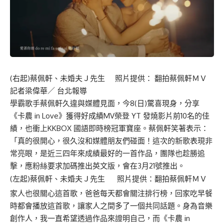
(右起)蔡佩軒、未婚夫Ｊ先生 照片提供： 翻拍蔡佩軒ＭＶ
記者梁偉華／ 台北報導
學霸歌手蔡佩軒久違與媒體見面，今8(日)驚喜現身，分享
《卡農 in Love》獲得好成績MV榮登 YT 發燒影片前10名的佳
績，也衝上KKBOX 國語即時榜冠軍寶座。蔡佩軒笑著表示：
「真的很開心，很久沒和媒體朋友們碰面！這次的新歌表現非
常亮眼，是近三四年來成績最好的一首作品，團隊也趁勝追
擊，應粉絲要求加碼推出英文版，會在3月21號推出。
(左起)蔡佩軒、未婚夫Ｊ先生 照片提供：翻拍蔡佩軒ＭＶ
家人也很關心這首歌，爸爸每天都會關注排行榜，回家吃早餐
時都會播放這首歌，讓家人之間多了一個共同話題。身為音樂
創作人，我一直希望透過作品來證明自己，而《卡農 in