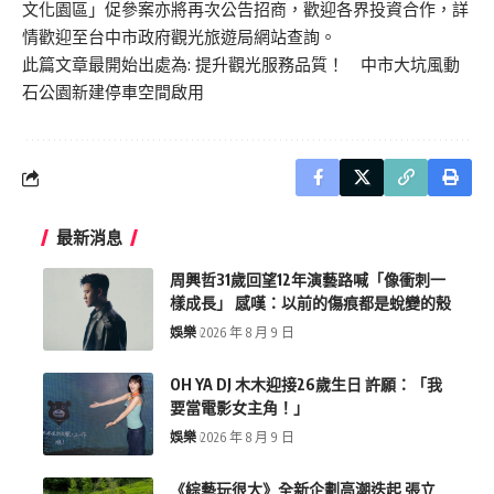
文化園區」促參案亦將再次公告招商，歡迎各界投資合作，詳
情歡迎至台中市政府觀光旅遊局網站查詢。
此篇文章最開始出處為:
提升觀光服務品質！ 中市大坑風動
石公園新建停車空間啟用
最新消息
周興哲31歲回望12年演藝路喊「像衝刺一
樣成長」 感嘆：以前的傷痕都是蛻變的殼
娛樂
2026 年 8 月 9 日
OH YA DJ 木木迎接26歲生日 許願：「我
要當電影女主角！」
娛樂
2026 年 8 月 9 日
《綜藝玩很大》全新企劃高潮迭起 張立