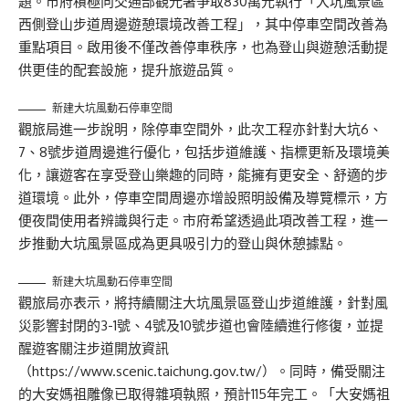
題。市府積極向交通部觀光署爭取830萬元執行「大坑風景區
西側登山步道周邊遊憩環境改善工程」，其中停車空間改善為
重點項目。啟用後不僅改善停車秩序，也為登山與遊憩活動提
供更佳的配套設施，提升旅遊品質。
新建大坑風動石停車空間
觀旅局進一步說明，除停車空間外，此次工程亦針對大坑6、
7、8號步道周邊進行優化，包括步道維護、指標更新及環境美
化，讓遊客在享受登山樂趣的同時，能擁有更安全、舒適的步
道環境。此外，停車空間周邊亦增設照明設備及導覽標示，方
便夜間使用者辨識與行走。市府希望透過此項改善工程，進一
步推動大坑風景區成為更具吸引力的登山與休憩據點。
新建大坑風動石停車空間
觀旅局亦表示，將持續關注大坑風景區登山步道維護，針對風
災影響封閉的3-1號、4號及10號步道也會陸續進行修復，並提
醒遊客關注步道開放資訊
（https://www.scenic.taichung.gov.tw/）。同時，備受關注
的大安媽祖雕像已取得雜項執照，預計115年完工。「大安媽祖