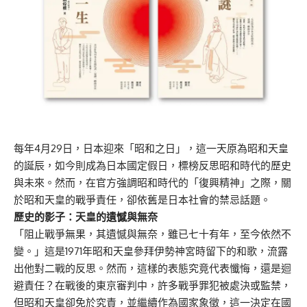
每年4月29日，日本迎來「昭和之日」，這一天原為昭和天皇
的誕辰，如今則成為日本國定假日，標榜反思昭和時代的歷史
與未來。然而，在官方強調昭和時代的「復興精神」之際，關
於昭和天皇的戰爭責任，卻依舊是日本社會的禁忌話題。
歷史的影子：天皇的遺憾與無奈
「阻止戰爭無果，其遺憾與無奈，雖已七十有年，至今依然不
變。」這是1971年昭和天皇參拜伊勢神宮時留下的和歌，流露
出他對二戰的反思。然而，這樣的表態究竟代表懺悔，還是迴
避責任？在戰後的東京審判中，許多戰爭罪犯被處決或監禁，
但昭和天皇卻免於究責，並繼續作為國家象徵，這一決定在國