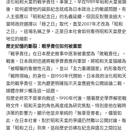
淡化昭和天皇的戰爭責任。事實上，早在1989年昭和天皇駕崩
後，如何處理他的誕辰紀念就成為日本政治上的敏感問題。有
人主張應以「昭和紀念日」的名義延續，但因反對聲浪過大，
當時政府選擇以「綠之日」取代，直至2007年才改為「昭和
之日」。這場名稱之爭，正是日本社會如何看待昭和天皇歷史
地位的縮影。
歷史記憶的斷裂：戰爭責任如何被重塑
「戰爭責任」在日本歷史敘事中逐漸被重塑為「敗戰責任」。
戰後，日本政府迅速將戰爭罪責推向軍部，將昭和天皇描繪為
「被矇騙的象徵性元首」，並以「全力重建國家」的形象取代
「戰時領袖」的身份。自1950年代開始，日本政府淡化昭和天
皇的戰爭責任，宮內廳更明確指示天皇應避免公開談論二戰，
媒體亦鮮少觸及這一話題。
但歷史終究不是單向敘述。1990年代後，隨著歷史學界解密戰
時文件，昭和天皇的角色再度成為研究焦點，特別是他在戰時
決策的影響力，顯示他並非單純的「無辜受害者」。儘管如
此，在日本社會，對於昭和天皇的爭議仍然難以公開討論。每
當「昭和之日」到來，這段歷史彷彿在紀念與遺忘之間拉扯