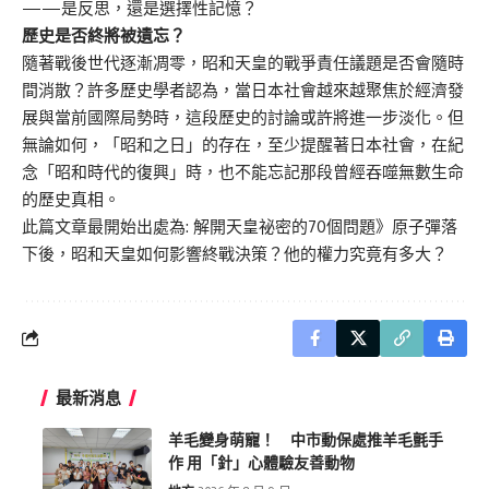
——是反思，還是選擇性記憶？
歷史是否終將被遺忘？
隨著戰後世代逐漸凋零，昭和天皇的戰爭責任議題是否會隨時
間消散？許多歷史學者認為，當日本社會越來越聚焦於經濟發
展與當前國際局勢時，這段歷史的討論或許將進一步淡化。但
無論如何，「昭和之日」的存在，至少提醒著日本社會，在紀
念「昭和時代的復興」時，也不能忘記那段曾經吞噬無數生命
的歷史真相。
此篇文章最開始出處為:
解開天皇祕密的70個問題》原子彈落
下後，昭和天皇如何影響終戰決策？他的權力究竟有多大？
最新消息
羊毛變身萌寵！ 中市動保處推羊毛氈手
作 用「針」心體驗友善動物