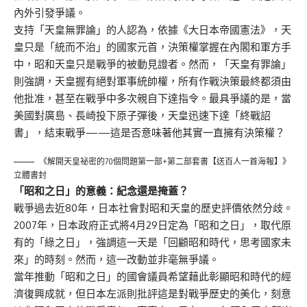
內外引發爭議。
支持「天皇無罪論」的人認為，依據《大日本帝國憲法》，天
皇只是「統而不治」的國家元首，決策權掌握在內閣和軍方手
中，昭和天皇只是戰爭的被動見證者。然而，「天皇有罪論」
則強調，天皇握有絕對軍事統帥權，所有作戰決策最終都須由
他批准，甚至在戰爭中多次親自下達指令。最具爭議的是，當
美國對廣島、長崎投下原子彈後，天皇迅速下達「終戰詔
書」，結束戰爭——這是否意味著他其實一直擁有決策權？
《解開天皇祕密的70個問題第一部+第二部套書【送百人一首海報】》
立體書封
「昭和之日」的意義：紀念還是掩蓋？
戰爭過去近80年，日本社會對昭和天皇的歷史評價依然分歧。
2007年，日本政府正式將4月29日定為「昭和之日」，取代原
有的「綠之日」，強調這一天是「回顧昭和時代，思考國家未
來」的時刻。然而，這一改動並非毫無爭議。
當年推動「昭和之日」的國會議員希望藉此彰顯昭和時代的經
濟復興成就，但日本左派則批評這是對戰爭歷史的美化，刻意