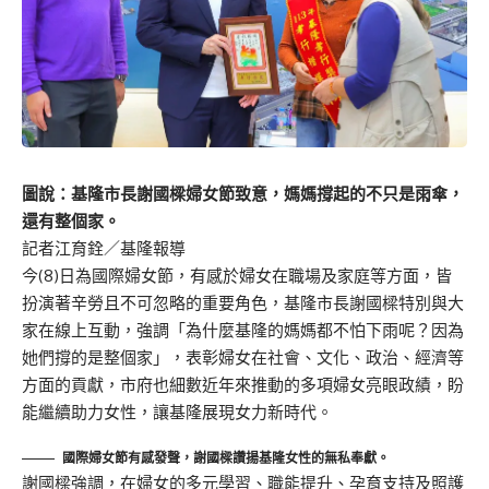
圖說：基隆市長謝國樑婦女節致意，媽媽撐起的不只是雨傘，
還有整個家。
記者江育銓／基隆報導
今(8)日為國際婦女節，有感於婦女在職場及家庭等方面，皆
扮演著辛勞且不可忽略的重要角色，基隆市長謝國樑特別與大
家在線上互動，強調「為什麼基隆的媽媽都不怕下雨呢？因為
她們撐的是整個家」，表彰婦女在社會、文化、政治、經濟等
方面的貢獻，市府也細數近年來推動的多項婦女亮眼政績，盼
能繼續助力女性，讓基隆展現女力新時代。
國際婦女節有感發聲，謝國樑讚揚基隆女性的無私奉獻。
謝國樑強調，在婦女的多元學習、職能提升、孕育支持及照護