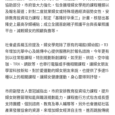
協助部分，市府皆大力強化，包含擴增婦女學苑的課程種類以
及報名管道；針對二度就業婦女或特殊境遇經濟弱勢女性，安
排教育投資培力課程；制定「基隆好孕乘三」計畫，核發出基
隆史上最高孕婦補貼；成立全國首創親子照護平台與長輩照護
平台，減輕婦女的照顧負擔等。
社會處長楊玉欣提及，婦女學苑除了原有的場館(婦幼館)，113
年增加光華中心及銘傳中心提供服務利於報名諮詢，今年更有
別以往常態課程，特別規劃新創課程，如烹飪、烘焙、空中瑜
珈、TRX、調飲等，也舉行電腦或手機相關課程，讓婦女朋友
學習科技新知，對於愛運動的婦女朋友來說，也提供了多達15
種以上的相關課程，讓婦女健康運動，身心靈得到抒發。
市府副發言人曾冠誠指出，市府安排教育投資培力課程，提升
婦女財務管理知能與職涯規劃能力，課程進行方式包含成長暨
支持團體、個別諮商、教育及專人輔導等，另外也會連結社區
產業發展協會的資源，來增加婦女經濟自主性，進而跳脫傳統