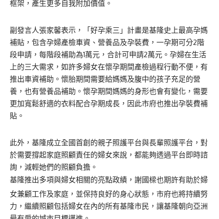
框架，產生更多自我附加價值。
副發言人張家馨表示，「好孕乘三」計畫是基隆史上最高孕媽
補貼，包含孕婦產檢車資、營養品及孕裝費，一孕期可分2階
段申請，每階段補助為1萬元，合計可申請2萬元。孕婦在生活
上的三大需求，如許多婦女在懷孕期間產檢過程行動不便，有
推出車資補助。懷胎期間需要給媽媽及腹中的孩子充足的營
養，也有營養品補助。懷孕期間媽媽的身形也會有變化，需要
更加寬鬆舒適的衣料配合孕期成長，因此市府也推出孕裝費補
貼。
此外，基隆成立全國首創的親子照護平台與長輩照護平台，對
於需要撐起家庭照顧責任的婦女來說，都能夠透過平台即時諮
詢，減輕她們的照顧負擔。
基隆推出多項與婦女相關的亮點政績，謝國樑也期許有助於婦
女兼顧工作及家庭，並保持良好的身心狀態，市府也將持續努
力，繼續照顧包括婦女在內的所有基隆市民，讓基隆朝向亞洲
最有愛的城市目標邁進。