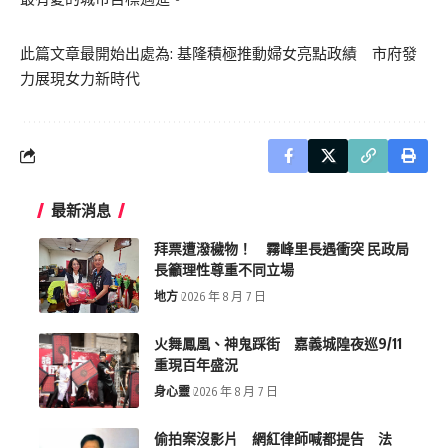
此篇文章最開始出處為:
基隆積極推動婦女亮點政績 市府發
力展現女力新時代
最新消息
拜票遭潑穢物！ 霧峰里長遇衝突 民政局
長籲理性尊重不同立場
地方
2026 年 8 月 7 日
火舞鳳凰、神鬼踩街 嘉義城隍夜巡9/11
重現百年盛況
身心靈
2026 年 8 月 7 日
偷拍案沒影片 網紅律師喊都提告 法