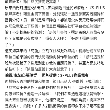
巔峰舞者》節目熱度推向更高潮！
原來西門町捷運6號出口長廊兩側近日遭民眾發現，《S+PLUS
巔峰舞者》砸重金買下廣告，分別張貼一邊是參賽舞者團隊和
團員介紹，另一邊則是導師陣容，卻被眼尖的民眾發現導師們
的形象竟是上下顛倒，這個畫面瞬間在社群平台掀起熱烈討
論！不少粉絲紛紛猜測：「是設計失誤，還是張貼人員熬夜貼
錯？又或是另有玄機？」還有人大呼：「好瞎！還是我瞎
了？」
這突如其來的「烏龍」立刻在社群掀起熱議，粉絲紛紛在製作
單位日前舉辦的西門快閃活動向製作單位詢問：「請問這是加
班熬夜貼錯了？還是別出心裁的話題行銷？」甚至有網友特地
前往打卡：「這個貼反設計太有創意了！」
徐百川(左起)張瑞哲 照片提供：S+PLUS巔峰舞者
面對鋪天蓋地的討論和詢問，節目出品人 張瑞哲 正式回應：
「其實這不是意外，而是我們的刻意設計！」這回答讓眾人瞬
間感到錯愕？他進一步解釋：「我們希望透過這種視覺衝擊，
讓大眾重新審視街舞。」他補充說道：「轉個角度，街舞不只
是表演。」的確，許多人對跳街舞的刻板印象不外乎是不愛讀