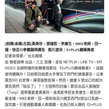
(前蹲)金陽(左起)黃美珍、張瑞哲、李康生、NIKE老師、田一
德、徐百川參觀顛倒廣告 照片提供：S+PLUS巔峰舞者
記者梁偉華／ 台北報導
由 勝星娛樂 出品、三立 首播，並在 NETFLIX、LINE TV、MY
VIDEO 全網熱播的街舞實境節目 《S+PLUS巔峰舞者》，話題
度持續飆升！日前節目組更大手筆包下西門町捷運廣告、公車
廣告100 台宣傳，展現強勢氣場。然而，捷運 6 號出口的超大
廣告竟然「貼反了」？！引發熱烈討論！節目出品人張瑞哲
（Tony）還帶著愛妻黃美珍、金馬影帝好友李康生、節目評
審金陽、NIKE老師、田一德和徐百川親至西門6號出口長廊一
探究盡，引發通勤爆量人群圍觀，也為已經火爆的《S+PLUS