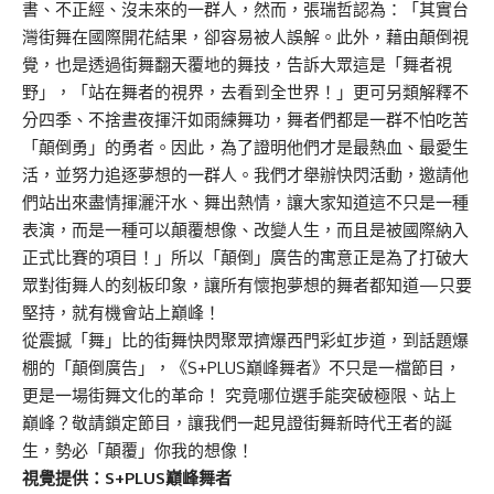
書、不正經、沒未來的一群人，然而，張瑞哲認為：「其實台
灣街舞在國際開花結果，卻容易被人誤解。此外，藉由顛倒視
覺，也是透過街舞翻天覆地的舞技，告訴大眾這是「舞者視
野」，「站在舞者的視界，去看到全世界！」更可另類解釋不
分四季、不捨晝夜揮汗如雨練舞功，舞者們都是一群不怕吃苦
「顛倒勇」的勇者。因此，為了證明他們才是最熱血、最愛生
活，並努力追逐夢想的一群人。我們才舉辦快閃活動，邀請他
們站出來盡情揮灑汗水、舞出熱情，讓大家知道這不只是一種
表演，而是一種可以顛覆想像、改變人生，而且是被國際納入
正式比賽的項目！」所以「顛倒」廣告的寓意正是為了打破大
眾對街舞人的刻板印象，讓所有懷抱夢想的舞者都知道—只要
堅持，就有機會站上巔峰！
從震撼「舞」比的街舞快閃聚眾擠爆西門彩虹步道，到話題爆
棚的「顛倒廣告」，《S+PLUS巔峰舞者》不只是一檔節目，
更是一場街舞文化的革命！ 究竟哪位選手能突破極限、站上
巔峰？敬請鎖定節目，讓我們一起見證街舞新時代王者的誕
生，勢必「顛覆」你我的想像！
視覺提供：S+PLUS巔峰舞者