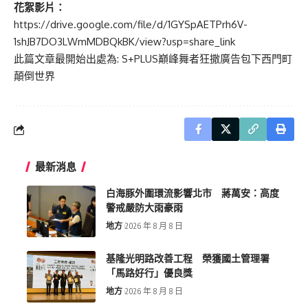
花絮影片：
https://drive.google.com/file/d/1GYSpAETPrh6V-
1shJB7DO3LWmMDBQkBK/view?usp=share_link
此篇文章最開始出處為:
S+PLUS巔峰舞者狂撒廣告包下西門町
顛倒世界
最新消息
白海豚外圍環流影響北市 蔣萬安：高度
警戒嚴防大雨豪雨
地方
2026 年 8 月 8 日
基隆光明路改善工程 榮獲國土管理署
「馬路好行」優良獎
地方
2026 年 8 月 8 日