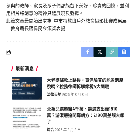
參與的教師、家長及孩子們都能留下美好、珍貴的回憶，並利
用相片將創意的精神具體展現及發揚。
此篇文章最開始出處為:
中市特教班戶外教育攝影比賽成果展
教育局長蔣偉民今頒獎表揚
最新消息
大老婆條款上路後，買保險真的能省遺產
稅嗎？稅務律師拆解節稅4大關鍵
法律天地
2026 年 8 月 8 日
父為兒選舉籌4千萬、競選支出僅1810
萬？游淑慧追問鄭朝方：2190萬差額去哪
了
綜合
2026 年 8 月 8 日