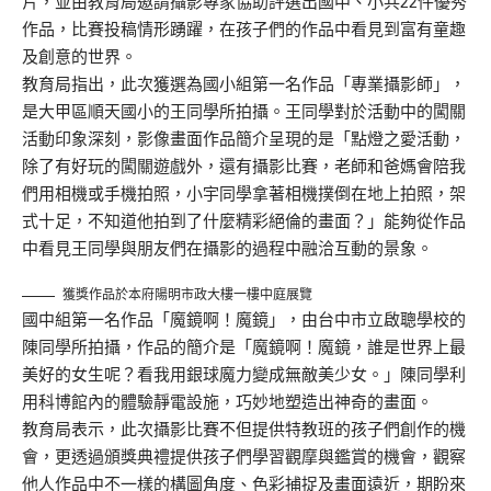
片，並由教育局邀請攝影專家協助評選出國中、小共22件優秀
作品，比賽投稿情形踴躍，在孩子們的作品中看見到富有童趣
及創意的世界。
教育局指出，此次獲選為國小組第一名作品「專業攝影師」，
是大甲區順天國小的王同學所拍攝。王同學對於活動中的闖關
活動印象深刻，影像畫面作品簡介呈現的是「點燈之愛活動，
除了有好玩的闖關遊戲外，還有攝影比賽，老師和爸媽會陪我
們用相機或手機拍照，小宇同學拿著相機撲倒在地上拍照，架
式十足，不知道他拍到了什麼精彩絕倫的畫面？」能夠從作品
中看見王同學與朋友們在攝影的過程中融洽互動的景象。
獲獎作品於本府陽明市政大樓一樓中庭展覽
國中組第一名作品「魔鏡啊！魔鏡」，由台中市立啟聰學校的
陳同學所拍攝，作品的簡介是「魔鏡啊！魔鏡，誰是世界上最
美好的女生呢？看我用銀球魔力變成無敵美少女。」陳同學利
用科博館內的體驗靜電設施，巧妙地塑造出神奇的畫面。
教育局表示，此次攝影比賽不但提供特教班的孩子們創作的機
會，更透過頒獎典禮提供孩子們學習觀摩與鑑賞的機會，觀察
他人作品中不一樣的構圖角度、色彩捕捉及畫面遠近，期盼來