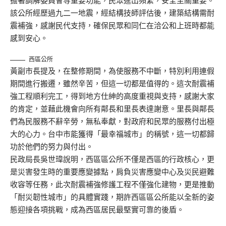
擔著調解委員會等重要功能，民眾進出頻繁，安全至關重要。
該公所經歷過九二一地震，經結構技師評估後，建築結構需耐
震補強，感謝民代支持，確保民眾和同仁在洽公和上班時都能
感到安心。
西區公所
黃副市長提及，在整修期間，為使服務不中斷，特別利用連假
期間進行搬遷，雖然辛苦，但這一切都是值得的。這次耐震補
強工程順利完工，得到地方仕紳的高度重視與支持，感謝大家
的肯定，並藉此機會向所有鄰長和里長表達謝意。里長與鄰長
們為民服務不辭辛勞，無私奉獻，對政府和民眾的服務付出極
大的心力。台中市能獲得「最幸福城市」的稱號，這一切都歸
功於他們的努力與付出。
民政局長吳世瑋說明，西區區公所不僅是西區的行政核心，更
是災害發生時的重要應變據點，肩負災害應變中心及災民避難
收容等任務，此次耐震補強修護工程不僅強化建物，更是推動
「耐災韌性城市」的具體實踐，期許西區區公所能以全新的姿
態迎接各項挑戰，成為西區居民最堅實可靠的後盾。