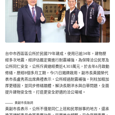
台中市西區區公所於民國79年建成，使用已逾34年，建物歷
經多次地震，經評估鑑定需進行耐震補強，為保障洽公民眾及
公所同仁安全，公所斥資總經費近4,303萬元，於去年6月啟動
修繕，歷經8個多月工期，今(7)日揭牌啟用。副市長黃國榮代
表市長盧秀燕出席典禮表示，公所經過耐震補強，列柱加粗加
厚更穩固，並同步修繕牆體，解決長期滲水與白華問題，全面
提升建物安全性，打造更安全舒適的洽公場域。
黃副市長致詞
黃副市長表示，公所不僅是同仁上班和民眾辦事的地方，還承