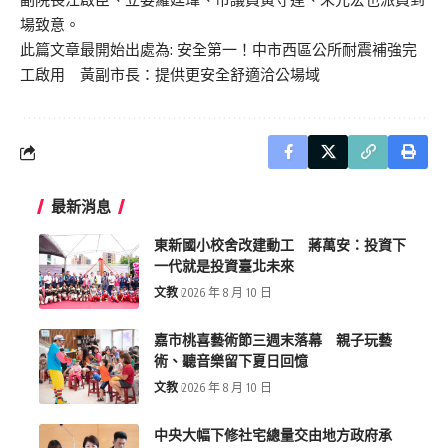
場致意。
此篇文章最開始出處為:
安全第一！中市西區公所耐震補強完
工啟用 黃副市長：提供更安全舒適洽公場域
最新消息
東新國小校舍改建動工 蔣萬安：投資下
一代就是投資臺北未來
文教
2026 年 8 月 10 日
嘉市桃喜藝術節三週末落幕 親子玩藝
術、聽音樂留下夏日回憶
文教
2026 年 8 月 10 日
中央大幅下修社宅總量交由地方政府承