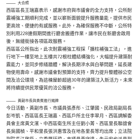
大合照
西區區長王瑞嘉表示，感謝市府與市議會的全力支持，公所耐
震補強工期順利完成，並以嶄新面貌提升服務量能，提供市民
更高效、便捷的有感服務。此外，為確保服務不中斷，公所特
別利用228連假期間進行廳舍搬遷作業，讓市民在新廳舍啟用
後，無縫銜接各項區政服務。
西區區公所指出，此次耐震補強工程採「擴柱補強工法」，進
行地下一樓至地上五樓共72根柱體結構強化，大幅提升建築耐
震能力，並同步修繕牆體，解決長期滲水與白華問題，延長建
物使用壽命，感謝市議會對預算的支持，齊力提升整體辦公空
間及洽公環境，為這棟屋齡超過30年的建築注入新活力，未來
將持續提供民眾優質的洽公服務。
黃副市長與貴賓進行揭牌
今日活動，黃副市長、市議員張彥彤、江肇國、民政局副局長
彭岑凱、西區區長王瑞嘉、西區戶所主任李翠月、西區調解委
員會主席黃文濱、中西區衛生所主任劉小菁、西區里長聯誼會
長吳國楨、平和里長張洪惠雪及在地各里長等均出席；立法院
副院長江啟臣、立委羅廷瑋、市議員黃守達、朱元宏也派員到