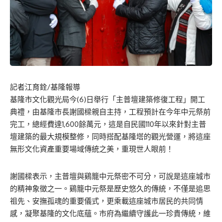
記者江育銓/基隆報導
基隆市文化觀光局今(6)日舉行「主普壇建築修復工程」開工
典禮，由基隆市長謝國樑親自主持，工程預計在今年中元祭前
完工，總經費達1,600餘萬元，這是自民國110年以來針對主普
壇建築的最大規模整修，同時搭配基隆塔的觀光營運，將這座
無形文化資產重要場域傳統之美，重現世人眼前！
謝國樑表示，主普壇與鷄籠中元祭密不可分，可說是這座城市
的精神象徵之一。鷄籠中元祭是歷史悠久的傳統，不僅是追思
祖先、安撫孤魂的重要儀式，更乘載這座城市居民的共同情
感，凝聚基隆的文化底蘊。市府為繼續守護此一珍貴傳統，維