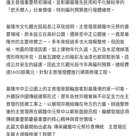
護主普壇重要祭祀場域，並彰顯基隆先民用和平化解紛爭的
「悲天憫人」社會價值，特別編列預算進行壇體維修。
基隆市文化觀光局局長江亭玫說明，主普壇是鷄籠中元祭的重
要場域，原本設立在高砂公園，遷移至中正公園後，一直是基
隆市的主要地標之一。多年來經過多次大規模整修，但因氣
候、地震的環境因素，加上建物年代久遠，瓦片及水泥塊掉落
情形時有所見，且屋瓦牆壁上的釉彩及油漆也都斑駁剝落，造
成公共安全的疑慮。因此文化觀光局今年再編列預算，總經費
達1,600餘萬元，針對主普壇壇體進行建築修復工程。
基隆市中正公園上的主普壇是郵輪旅客對基隆港的第一印象，
外觀採中國傳統建築形式，歷年各姓宗親會無不卯足全力在主
普壇的搭建工事上，以展現宗親組織在地方的力量。經過整修
後的主普壇將在鷄籠中元祭中以嶄新面貌亮相，繼續發揚這項
傳統重要節慶最重要的核心精神與普世價值。
此篇文章最開始出處為:
傳承雞籠中元祭珍貴傳統 主普壇近
年最大規模修復工程開工