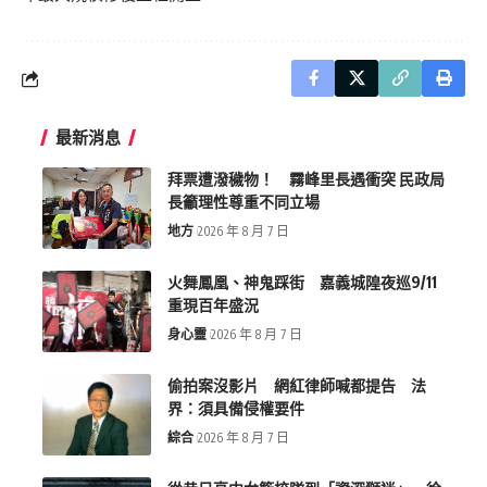
最新消息
拜票遭潑穢物！ 霧峰里長遇衝突 民政局
長籲理性尊重不同立場
地方
2026 年 8 月 7 日
火舞鳳凰、神鬼踩街 嘉義城隍夜巡9/11
重現百年盛況
身心靈
2026 年 8 月 7 日
偷拍案沒影片 網紅律師喊都提告 法
界：須具備侵權要件
綜合
2026 年 8 月 7 日