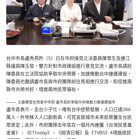
台中市長盧秀燕昨（5）日在市府接見立法委員陳雪生及連江
縣議員陳玉發，雙方針對市政建設進行意見交流。盧市長請託
陳委員在立法院協助爭取中央預算，加速推動台中捷運建設，
陳委員也邀請盧市長與市府團隊前往馬祖進行交流，盼促進兩
縣市共榮共好，增進兩地民眾福祉。
立委陳雪生拜會中市府 盧市長盼爭取中央預算力推捷運城市
盧市長表示，全台少子化，唯有台中逆勢發展，人口已達286
萬人，外地移入人口創新高，可見宜居城市未來前景獲全台民
眾肯定；此外，市府團隊去年底在一個月內連獲《台灣民意基
金會》、《ETtoday》、《經濟日報》及《TVBS》4項施政民