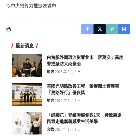
取中央預算力推捷運城市
最新消息
白海豚外圍環流影響北市 蔣萬安：高度
警戒嚴防大雨豪雨
地方
2026 年 8 月 8 日
基隆光明路改善工程 榮獲國土管理署
「馬路好行」優良獎
地方
2026 年 8 月 8 日
「蝶戀花」瓷繪聯展倒數2天 黃敏惠邀
民眾走進嘉義感受生活美學
文教
2026 年 8 月 8 日