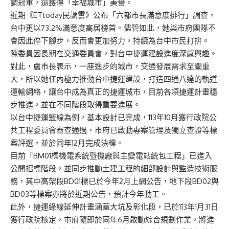
調冠軍，還獲得「幸福城市」美譽。
近期《ETtoday民調雲》公布「六都市長滿意度排行」調查，
台中更以73.2%滿意度高居榜首。儘管如此，她與市府團隊不
會因此停下腳步，反而會更加努力，持續為台中市民打拚。
陳委員因長期在交通委員會，對台中捷運建設進度深感興趣。
對此，盧市長表示，一座進步的城市，交通發展需求至關重
大，所以她任內極力推動台中捷運建設，打造四通八達的軌道
運輸網絡，讓台中成為真正的捷運城市，目前各項捷運計畫穩
步推進，並在不同階段取得重要進展。
以台中捷運藍線為例，基本設計已完成，113年10月獲行政院公
共工程委員會審查通過，市府已啟動專案管理及獨立查證等標
案評選，並於同年12月完成決標。
目前「BM01標機電系統暨機廠與主變電站統包工程」已進入
公開招標階段，並同步推動土建工程的細部設計與監造技術服
務，其中高架段BD01標已於今年2月上網公告，地下段BD02與
BD03等標案亦將於近期公告，預計今年動工。
此外，捷運綠線延伸計畫涵蓋大坑及彰化段，已於113年1月31日
獲行政院核定，市府隨即於同年6月啟動綜合規劃作業，將進