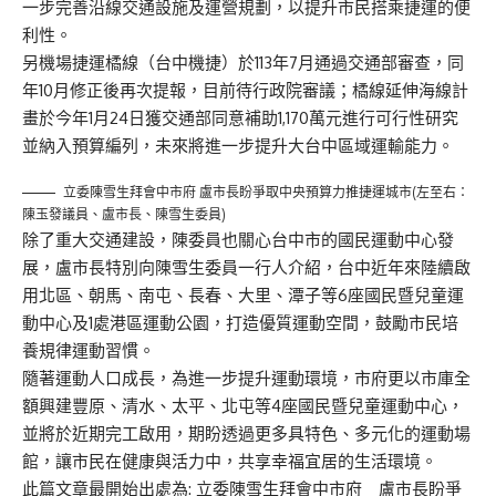
一步完善沿線交通設施及運營規劃，以提升市民搭乘捷運的便
利性。
另機場捷運橘線（台中機捷）於113年7月通過交通部審查，同
年10月修正後再次提報，目前待行政院審議；橘線延伸海線計
畫於今年1月24日獲交通部同意補助1,170萬元進行可行性研究
並納入預算編列，未來將進一步提升大台中區域運輸能力。
立委陳雪生拜會中市府 盧市長盼爭取中央預算力推捷運城市(左至右：
陳玉發議員、盧市長、陳雪生委員)
除了重大交通建設，陳委員也關心台中市的國民運動中心發
展，盧市長特別向陳雪生委員一行人介紹，台中近年來陸續啟
用北區、朝馬、南屯、長春、大里、潭子等6座國民暨兒童運
動中心及1處港區運動公園，打造優質運動空間，鼓勵市民培
養規律運動習慣。
隨著運動人口成長，為進一步提升運動環境，市府更以市庫全
額興建豐原、清水、太平、北屯等4座國民暨兒童運動中心，
並將於近期完工啟用，期盼透過更多具特色、多元化的運動場
館，讓市民在健康與活力中，共享幸福宜居的生活環境。
此篇文章最開始出處為:
立委陳雪生拜會中市府 盧市長盼爭