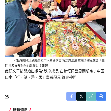
42任薩迦法王親臨高雄市大圓佛學會 傳法與灌頂 並給予謝克駿唐卡畫
作 簽名嘉勉祝福 / 圖 游宏琦 拍攝
此篇文章最開始出處為:
秩序成長 在參悟與哲思間想定 / 中國
山水「行、望、游、居」畫者須具 氣定神閒
最新消息