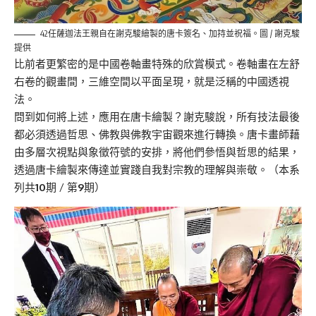
42任薩迦法王親自在謝克駿繪製的唐卡簽名、加持並祝福。圖 / 謝克駿
提供
比前者更繁密的是中國卷軸畫特殊的欣賞模式。卷軸畫在左舒
右卷的觀畫間，三維空間以平面呈現，就是泛稱的中國透視
法。
問到如何將上述，應用在唐卡繪製？謝克駿說，所有技法最後
都必須透過哲思、佛教與佛教宇宙觀來進行轉換。唐卡畫師藉
由多層次視點與象徵符號的安排，將他們參悟與哲思的結果，
透過唐卡繪製來傳達並實踐自我對宗教的理解與崇敬。（本系
列共
10
期 / 第
9
期）