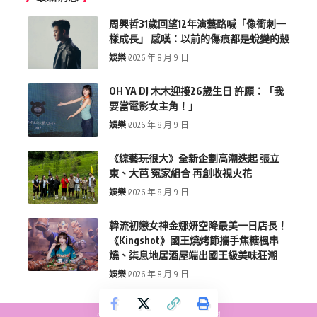
周興哲31歲回望12年演藝路喊「像衝刺一
樣成長」 感嘆：以前的傷痕都是蛻變的殼
娛樂
2026 年 8 月 9 日
OH YA DJ 木木迎接26歲生日 許願：「我
要當電影女主角！」
娛樂
2026 年 8 月 9 日
《綜藝玩很大》全新企劃高潮迭起 張立
東、大芭 冤家組合 再創收視火花
娛樂
2026 年 8 月 9 日
韓流初戀女神金娜妍空降最美一日店長！
《Kingshot》國王燒烤節攜手焦糖楓串
燒、柒息地居酒屋端出國王級美味狂潮
娛樂
2026 年 8 月 9 日
copyright © more-new.tw 墨新聞