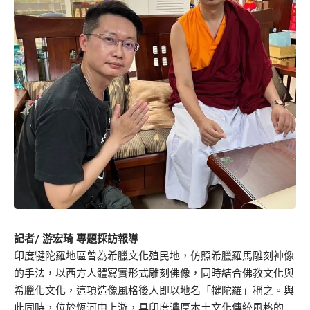
記者/ 游宏琦 專題採訪報導
印度犍陀羅地區曾為希臘文化殖民地，仿照希臘羅馬雕刻神像
的手法，以西方人體寫實形式雕刻佛像，同時結合佛教文化與
希臘化文化，這項造像風格後人即以地名「犍陀羅」稱之。與
此同時，位於恆河中上游，具印度濃厚本土文化傳統風格的