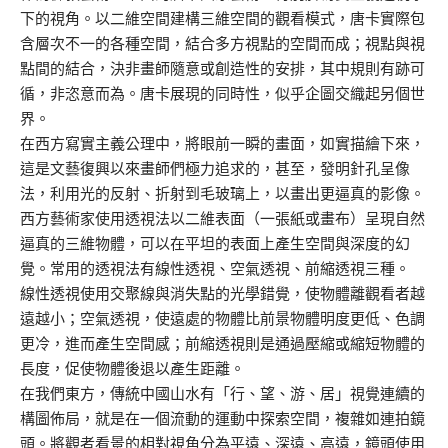
下的視角。以二維空間建構三維空間的觀看模式，唐卡實際包
含層次不一的各種空間，結合多方視點的空間而成；視點與視
點間的結合，決非畫師隨意或創造性的安排，其中規則有跡可
循，非恣意而為。唐卡展現的同時性，似乎企圖交織起另個世
界。
在西方寫實主義公理中，將眼前一瞬的畫面，如實描繪下來，
這是文藝復興以來畫師們極力追求的，甚至，發明針孔呈像
法，利用光的反射、折射到毛玻璃上，以畫出更逼真的影像。
西方藝術家使用透視法以二維表面（一張紙或畫布）呈現自然
逼真的三維物體，可以在平坦的表面上產生空間與深度的幻
覺。常用的透視法有線性透視、空氣透視、前縮透視三種。
線性透視使用交聚線與消失點的光學錯覺，使物體離觀看者越
遠越小；空氣透視，使遠處的物體比前景物體明度更低、色調
更冷，進而產生空間感；前縮透視則是通過壓縮或縮短物體的
長度，促使物體後退以產生距離。
在我們東方，傳統中國山水有「行、望、游、居」視覺連續的
構圖佈局，就是在一個流動的運動中探索空間，複雜如連拍鏡
頭。將觀者看景的相對視角分為平遠、深遠、高遠，鏡頭使用