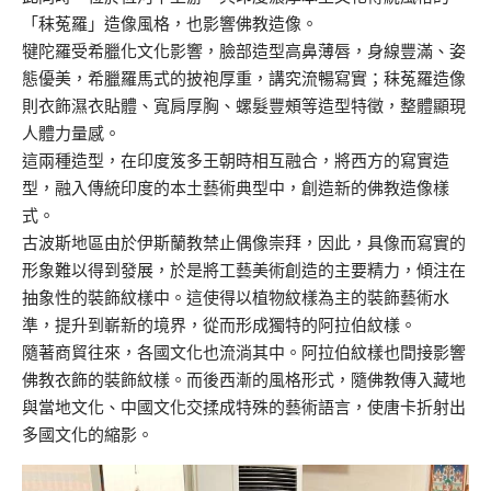
「秣菟羅」造像風格，也影響佛教造像。
犍陀羅受希臘化文化影響，臉部造型高鼻薄唇，身線豐滿、姿
態優美，希臘羅馬式的披袍厚重，講究流暢寫實；秣菟羅造像
則衣飾濕衣貼體、寬肩厚胸、螺髮豐頰等造型特徵，整體顯現
人體力量感。
這兩種造型，在印度笈多王朝時相互融合，將西方的寫實造
型，融入傳統印度的本土藝術典型中，創造新的佛教造像樣
式。
古波斯地區由於伊斯蘭教禁止偶像崇拜，因此，具像而寫實的
形象難以得到發展，於是將工藝美術創造的主要精力，傾注在
抽象性的裝飾紋樣中。這使得以植物紋樣為主的裝飾藝術水
準，提升到嶄新的境界，從而形成獨特的阿拉伯紋樣。
隨著商貿往來，各國文化也流淌其中。阿拉伯紋樣也間接影響
佛教衣飾的裝飾紋樣。而後西漸的風格形式，隨佛教傳入藏地
與當地文化、中國文化交揉成特殊的藝術語言，使唐卡折射出
多國文化的縮影。