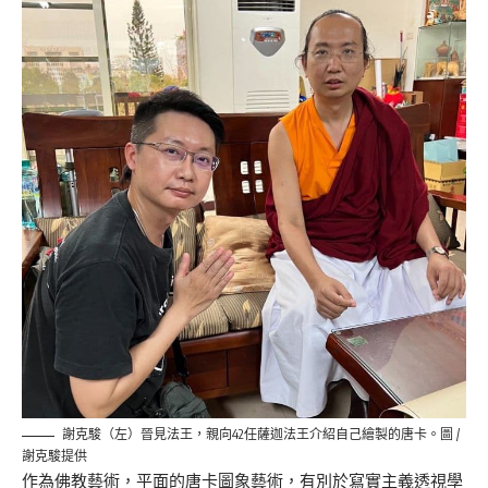
謝克駿（左）晉見法王，親向42任薩迦法王介紹自己繪製的唐卡。圖 /
謝克駿提供
作為佛教藝術，平面的唐卡圖象藝術，有別於寫實主義透視學