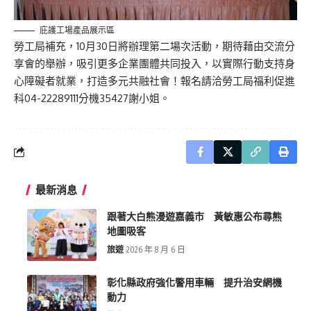
庇護工場產品展示區
勞工局補充，10月30日將辦理第二場次活動，期待藉由交流分
享會的舉辦，吸引更多企業團體共同投入，以實際行動支持身
心障礙者就業，打造多元共融社會！報名請洽勞工局福利促進
科04-22289111分機35427謝小姐。
最新消息
跟著大白熊漫遊嘉義市 黃敏惠公布尋熊
地圖吸客
旅遊
2026 年 8 月 6 日
彰化縣政府強化警用車輛 提升治安網機
動力