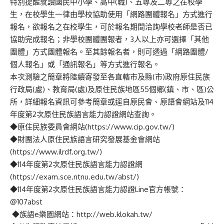
特別提醒就讀國民中小學、高中
(
職
)
、五專及二專之在校學
生，在校學生一律由學校協助使用「
網路團體報名
」方式進行
報名，欲報名之在校學生，可於報名期間洽詢學校老師是否已
協助完成報名；非學校
團體團報者
，
3
人以上亦可選擇「其他
團體」方式團體報名。至其餘報名者，則可透過「
網路團體
/
個人報名
」或「
通訊報名
」等方式進行報名。
本
次測驗之簡章將陸續寄發至各直轄市及縣
(
市
)
政府原住民族
行政局
(
處
)
、教育局
(
處
)
及原住民族地區
55
個鄉
(
鎮、市、區
)
公
所，詳細報名資訊可參考簡章或逕自原民會、原語會網站及
114
年度第
2
次原住民族語言能力認證網站查詢。
◆
原住民族委員會網站
(
https://www.cip.gov.tw/
)
◆
財團法人原住民族語言研究發展基金會網站
(
https://www.ilrdf.org.tw/
)
◆
114
年度第
2
次原住民族語言能力認證網
(
https://exam.sce.ntnu.edu.tw/abst/
)
◆
114
年度第
2
次原住民族語言能力認證
Line
官方帳號：
@107abst
◆
族語
e
樂園網站：
http://web.klokah.tw/