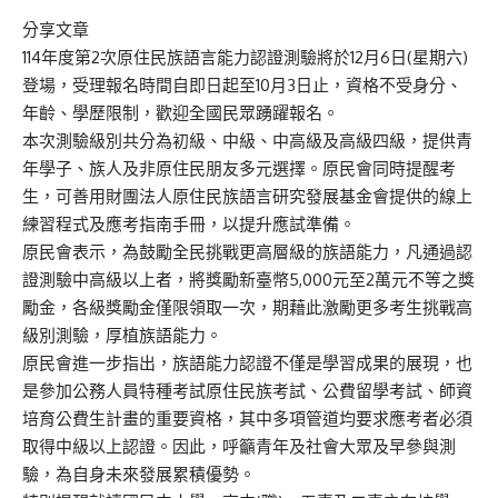
分享文章
114
年度第
2
次原住民族語言能力認證測驗將於
12
月
6
日
(
星期六
)
登場，
受理報名時間
自
即日起
至
10
月
3
日止，資格不受身分、
年齡、學歷限制，歡迎全國民眾踴躍報名。
本次測驗級別共分為初級、中級、中高級及高級四級，提供青
年學子、族人及非原住民朋友多元選擇。原民會同時提醒考
生，可善用財團法人原住民族語言研究發展基金會提供
的線上
練習
程式及應考指南手冊，以提升應試準備。
原民會表示，
為鼓勵全民挑戰更高層級的族語能力，凡通過認
證測驗中高級
以上者
，
將獎勵
新臺幣
5,000
元
至
2
萬
元
不等
之獎
勵金，各級獎勵金僅限領取一次，期藉此激勵更多考生挑戰高
級
別測驗
，厚植族語能力。
原民會進一步指出，
族語能力認證不僅是學習成果的展現，也
是參加公務人員特種考試原住民族考試、公費留學考試、師資
培育公費生計畫的重要資格，其中多項管道均要求應考者必須
取得中級以上認證。因此，呼籲青年及社會大眾
及早
參與測
驗，為自身未來發展累積優勢。