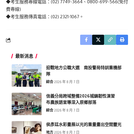
◆
考生服務專線電話：
(02) 7749-3664
、
0800-699-566
(
免付
費專線
)
◆
考生服務傳真電話：
(02) 2321-1067
。
最新消息
迎戰地方公職大選 南投警局特訓重機部
隊
綜合
2026 年 8 月 7 日
信義分局跨域整備2026城鎮韌性演習
布農族語宣導深入原鄉部落
綜合
2026 年 8 月 7 日
侯彥廷水彩畫展以光的重量畫出空間靈光
地方
2026 年 8 月 7 日