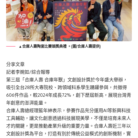
▲合庫人壽陶瓷比賽頒獎典禮 。(圖/合庫人壽提供)
分享文章
記者李婉如/綜合報導
第三屆「合庫人壽 合庫年獸」文創設計獎於今年盛大舉辦，
吸引全台28所大專院校、跨領域科系學生踴躍參與，共徵得
606件作品，較2024年成長72%，創下歷屆新高，展現台灣青
年創意的澎湃能量。
合庫人壽總經理藍年紳表示，參賽作品充分運用AI等新興科技
工具輔助，讓文化創意透過科技展現美學，不僅是培育未來人
才的關鍵，更是推動產業升級的重要力量。合庫人壽近三年以
文創設計獎為平台，打造有別於傳統公益模式的創新機制，實