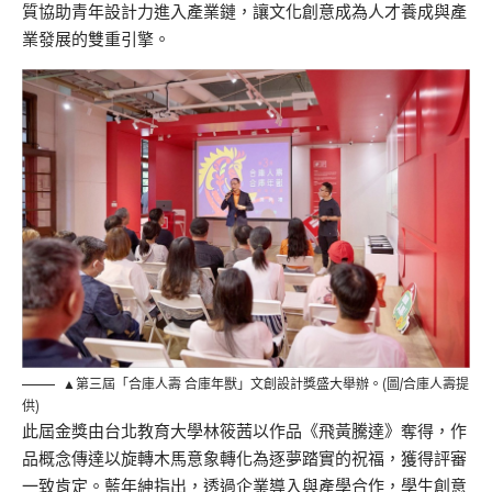
質協助青年設計力進入產業鏈，讓文化創意成為人才養成與產
業發展的雙重引擎。
▲第三屆「合庫人壽 合庫年獸」文創設計獎盛大舉辦。(圖/合庫人壽提
供)
此屆金獎由台北教育大學林筱茜以作品《飛黃騰達》奪得，作
品概念傳達以旋轉木馬意象轉化為逐夢踏實的祝福，獲得評審
一致肯定。藍年紳指出，透過企業導入與產學合作，學生創意