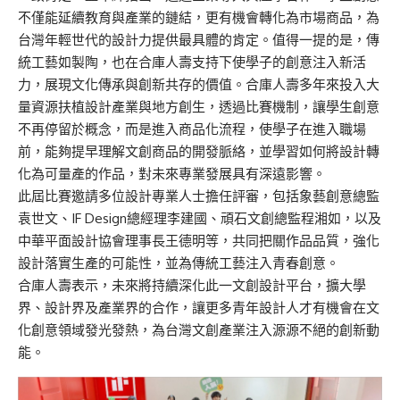
不僅能延續教育與產業的鏈結，更有機會轉化為市場商品，為
台灣年輕世代的設計力提供最具體的肯定。值得一提的是，傳
統工藝如製陶，也在合庫人壽支持下使學子的創意注入新活
力，展現文化傳承與創新共存的價值。合庫人壽多年來投入大
量資源扶植設計產業與地方創生，透過比賽機制，讓學生創意
不再停留於概念，而是進入商品化流程，使學子在進入職場
前，能夠提早理解文創商品的開發脈絡，並學習如何將設計轉
化為可量產的作品，對未來專業發展具有深遠影響。
此屆比賽邀請多位設計專業人士擔任評審，包括象藝創意總監
袁世文、IF Design總經理李建國、頑石文創總監程湘如，以及
中華平面設計協會理事長王德明等，共同把關作品品質，強化
設計落實生產的可能性，並為傳統工藝注入青春創意。
合庫人壽表示，未來將持續深化此一文創設計平台，擴大學
界、設計界及產業界的合作，讓更多青年設計人才有機會在文
化創意領域發光發熱，為台灣文創產業注入源源不絕的創新動
能。