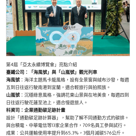
第4屆「亞太永續博覽會」亮點介紹
臺鐵公司：「海風號」與「山嵐號」觀光列車
海風號
：海洋主題馬卡龍風格，設有全景窗與絨布沙發，每週
五到日往返行駛南港到宜蘭，適合輕旅行與拍照族。
山嵐號
：沉穩綠意風格，強調花東山景與在地美食，每週四到
日往返行駛花蓮至池上，適合慢遊旅人。
科資司：企業通勤碳足跡計畫
設計「通勤碳足跡計算器」，幫助了解不同通勤方式的碳排。
與台積電、中華電信等13家企業合作，709名員工參與試行。
成果：公共運輸使用率提升到65.3%，3個月減碳576公斤。