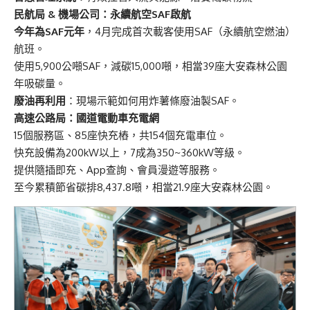
民航局 &
機場公司：永續航空SAF
啟航
今年為SAF
元年
，4月完成首次載客使用SAF（永續航空燃油）
航班。
使用5,900公噸SAF，減碳15,000噸，相當39座大安森林公園
年吸碳量。
廢油再利用
：現場示範如何用炸薯條廢油製SAF。
高速公路局：國道電動車充電網
15個服務區、85座快充樁，共154個充電車位。
快充設備為200kW以上，7成為350~360kW等級。
提供隨插即充、App查詢、會員漫遊等服務。
至今累積節省碳排8,437.8噸，相當21.9座大安森林公園。