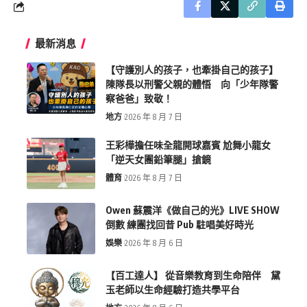
最新消息
【守護別人的孩子，也牽掛自己的孩子】
陳隊長以刑警父親的體悟 向「少年隊警
察爸爸」致敬！
地方
2026 年 8 月 7 日
王彩樺擔任味全龍開球嘉賓 尬舞小龍女
「逆天女團鉛筆腿」搶鏡
體育
2026 年 8 月 7 日
Owen 蘇震洋《做自己的光》LIVE SHOW
倒數 練團找回昔 Pub 駐唱美好時光
娛樂
2026 年 8 月 6 日
【百工達人】 從音樂教育到生命陪伴 黛
玉老師以生命經驗打造共學平台