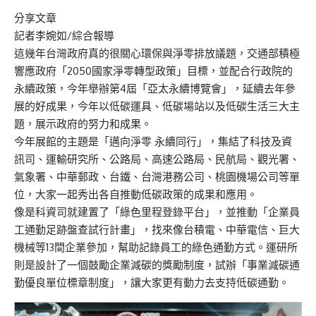
分享文章
記者李婉如/綜合報導
這幾年台灣政府真的很關心環保與淨零排放議題，交通部積極
響應政府「2050國家淨零轉型政策」目標，並配合行政院的
永續政策，今年舉辦第4屆「亞太永續博覽會」，延續去年參
展的好成果，今年以低碳運具、低碳場站以及低碳生活三大主
題，展示政府的努力和成果。
今年展館的主題是「邁向淨零 永續同行」，集結了科技及資
訊司、運輸研究所、公路局、高速公路局、民航局、觀光署、
氣象署、中華郵政、台鐵、台灣港務公司、桃園機場公司等單
位，大家一起秀出各自推動低碳政策的成果和應用。
像是科資司就建置了「綠色里程登錄平台」，並推動「企業員
工通勤足跡盤查試行計畫」，找來像台積電、中華電信、巨大
機械等13間企業參加，幫助記錄員工的綠色通勤方式。運研所
則是設計了一個鼓勵企業減碳的獎勵制度，試辦「事業減碳通
勤優良單位標章制度」，讓大家更有動力去支持低碳通勤。