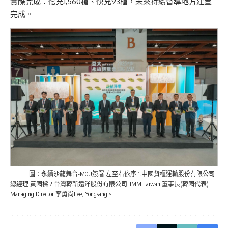
實際完成：慢充1,560槍、快充93槍，未來持續督導地方建置
完成。
圖：永續沙龍舞台-MOU簽署 左至右依序 1.中國貨櫃運輸股份有限公司
總經理 黃國樑 2.台灣韓新遠洋股份有限公司HMM Taiwan 董事長(韓國代表)
Managing Director 李勇尚Lee, Yongsang。