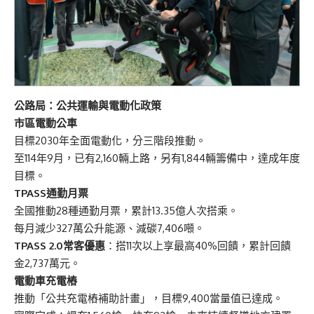
公路局：公共運輸與電動化政策
市區電動公車
目標2030年全面電動化，分三階段推動。
至114年9月，已有2,160輛上路，另有1,844輛籌備中，達成年度
目標。
TPASS
通勤月票
全國推動28種通勤月票，累計13.35億人次搭乘。
每月減少327萬公升能源、減碳7,406噸。
TPASS 2.0
常客優惠
：搭11次以上享最高40%回饋，累計回饋
金2,737萬元。
電動車充電樁
推動「公共充電樁補助計畫」，目標9,400當量值已達成。