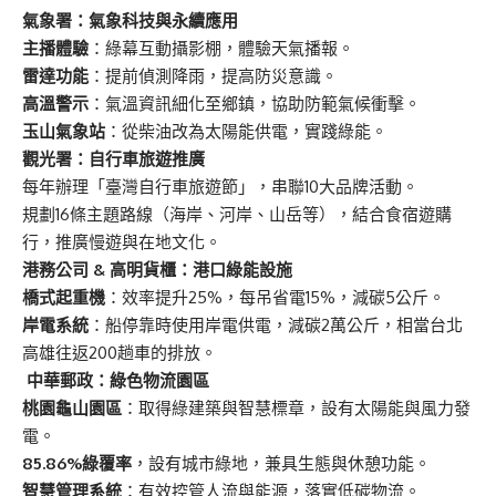
氣象署：氣象科技與永續應用
主播體驗
：綠幕互動攝影棚，體驗天氣播報。
雷達功能
：提前偵測降雨，提高防災意識。
高溫警示
：氣溫資訊細化至鄉鎮，協助防範氣候衝擊。
玉山氣象站
：從柴油改為太陽能供電，實踐綠能。
觀光署：自行車旅遊推廣
每年辦理「臺灣自行車旅遊節」，串聯10大品牌活動。
規劃16條主題路線（海岸、河岸、山岳等），結合食宿遊購
行，推廣慢遊與在地文化。
港務公司 &
高明貨櫃：港口綠能設施
橋式起重機
：效率提升25%，每吊省電15%，減碳5公斤。
岸電系統
：船停靠時使用岸電供電，減碳2萬公斤，相當台北
高雄往返200趟車的排放。
中華郵政：綠色物流園區
桃園龜山園區
：取得綠建築與智慧標章，設有太陽能與風力發
電。
85.86%
綠覆率
，設有城市綠地，兼具生態與休憩功能。
智慧管理系統
：有效控管人流與能源，落實低碳物流。